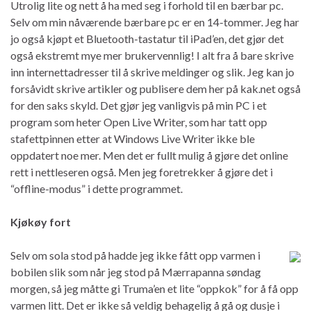
Utrolig lite og nett å ha med seg i forhold til en bærbar pc.
Selv om min nåværende bærbare pc er en 14-tommer. Jeg har
jo også kjøpt et Bluetooth-tastatur til iPad’en, det gjør det
også ekstremt mye mer brukervennlig! I alt fra å bare skrive
inn internettadresser til å skrive meldinger og slik. Jeg kan jo
forsåvidt skrive artikler og publisere dem her på kak.net også
for den saks skyld. Det gjør jeg vanligvis på min PC i et
program som heter Open Live Writer, som har tatt opp
stafettpinnen etter at Windows Live Writer ikke ble
oppdatert noe mer. Men det er fullt mulig å gjøre det online
rett i nettleseren også. Men jeg foretrekker å gjøre det i
“offline-modus” i dette programmet.
Kjøkøy fort
Selv om sola stod på hadde jeg ikke fått opp varmen i
bobilen slik som når jeg stod på Mærrapanna søndag
morgen, så jeg måtte gi Truma’en et lite “oppkok” for å få opp
varmen litt. Det er ikke så veldig behagelig å gå og dusje i