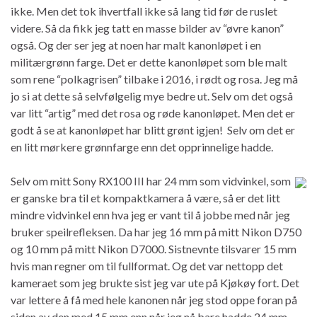
ikke. Men det tok ihvertfall ikke så lang tid før de ruslet
videre. Så da fikk jeg tatt en masse bilder av “øvre kanon”
også. Og der ser jeg at noen har malt kanonløpet i en
militærgrønn farge. Det er dette kanonløpet som ble malt
som rene “polkagrisen” tilbake i 2016, i rødt og rosa. Jeg må
jo si at dette så selvfølgelig mye bedre ut. Selv om det også
var litt “artig” med det rosa og røde kanonløpet. Men det er
godt å se at kanonløpet har blitt grønt igjen! Selv om det er
en litt mørkere grønnfarge enn det opprinnelige hadde.
Selv om mitt Sony RX100 III har 24 mm som vidvinkel, som
er ganske bra til et kompaktkamera å være, så er det litt
mindre vidvinkel enn hva jeg er vant til å jobbe med når jeg
bruker speilrefleksen. Da har jeg 16 mm på mitt Nikon D750
og 10 mm på mitt Nikon D7000. Sistnevnte tilsvarer 15 mm
hvis man regner om til fullformat. Og det var nettopp det
kameraet som jeg brukte sist jeg var ute på Kjøkøy fort. Det
var lettere å få med hele kanonen når jeg stod oppe foran på
siden av den med 15 mm enn når jeg nå bare hadde 24 mm.