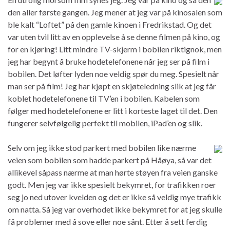
den aller første gangen. Jeg mener at jeg var på kinosalen som
ble kalt “Loftet” på den gamle kinoen i Fredrikstad. Og det
var uten tvil litt av en opplevelse å se denne filmen på kino, og
for en kjøring! Litt mindre TV-skjerm i bobilen riktignok, men
jeg har begynt å bruke hodetelefonene når jeg ser på film i
bobilen. Det løfter lyden noe veldig spør du meg. Spesielt når
man ser på film! Jeg har kjøpt en skjøteledning slik at jeg får
koblet hodetelefonene til TV’en i bobilen. Kabelen som
følger med hodetelefonene er litt i korteste laget til det. Den
fungerer selvfølgelig perfekt til mobilen, iPad’en og slik.
Selv om jeg ikke stod parkert med bobilen like nærme
veien som bobilen som hadde parkert på Håøya, så var det
allikevel såpass nærme at man hørte støyen fra veien ganske
godt. Men jeg var ikke spesielt bekymret, for trafikken roer
seg jo ned utover kvelden og det er ikke så veldig mye trafikk
om natta. Så jeg var overhodet ikke bekymret for at jeg skulle
få problemer med å sove eller noe sånt. Etter å sett ferdig