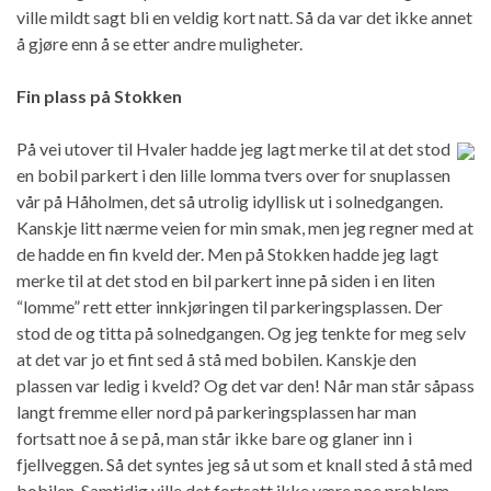
ville mildt sagt bli en veldig kort natt. Så da var det ikke annet
å gjøre enn å se etter andre muligheter.
Fin plass på Stokken
På vei utover til Hvaler hadde jeg lagt merke til at det stod
en bobil parkert i den lille lomma tvers over for snuplassen
vår på Håholmen, det så utrolig idyllisk ut i solnedgangen.
Kanskje litt nærme veien for min smak, men jeg regner med at
de hadde en fin kveld der. Men på Stokken hadde jeg lagt
merke til at det stod en bil parkert inne på siden i en liten
“lomme” rett etter innkjøringen til parkeringsplassen. Der
stod de og titta på solnedgangen. Og jeg tenkte for meg selv
at det var jo et fint sed å stå med bobilen. Kanskje den
plassen var ledig i kveld? Og det var den! Når man står såpass
langt fremme eller nord på parkeringsplassen har man
fortsatt noe å se på, man står ikke bare og glaner inn i
fjellveggen. Så det syntes jeg så ut som et knall sted å stå med
bobilen. Samtidig ville det fortsatt ikke være noe problem