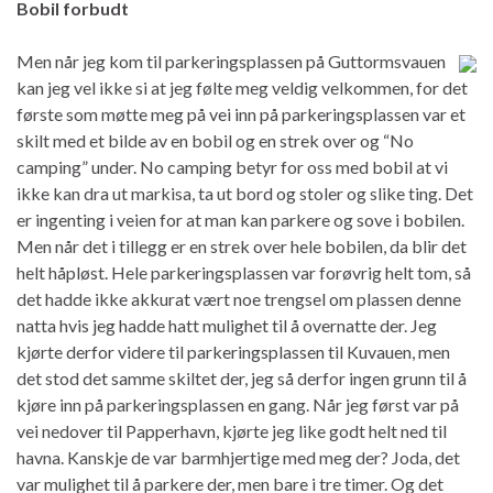
Bobil forbudt
Men når jeg kom til parkeringsplassen på Guttormsvauen
kan jeg vel ikke si at jeg følte meg veldig velkommen, for det
første som møtte meg på vei inn på parkeringsplassen var et
skilt med et bilde av en bobil og en strek over og “No
camping” under. No camping betyr for oss med bobil at vi
ikke kan dra ut markisa, ta ut bord og stoler og slike ting. Det
er ingenting i veien for at man kan parkere og sove i bobilen.
Men når det i tillegg er en strek over hele bobilen, da blir det
helt håpløst. Hele parkeringsplassen var forøvrig helt tom, så
det hadde ikke akkurat vært noe trengsel om plassen denne
natta hvis jeg hadde hatt mulighet til å overnatte der. Jeg
kjørte derfor videre til parkeringsplassen til Kuvauen, men
det stod det samme skiltet der, jeg så derfor ingen grunn til å
kjøre inn på parkeringsplassen en gang. Når jeg først var på
vei nedover til Papperhavn, kjørte jeg like godt helt ned til
havna. Kanskje de var barmhjertige med meg der? Joda, det
var mulighet til å parkere der, men bare i tre timer. Og det