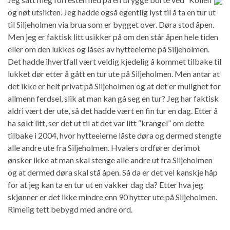
og nøt utsikten. Jeg hadde også egentlig lyst til å ta en tur ut
til Siljeholmen via brua som er bygget over. Døra stod åpen.
Men jeg er faktisk litt usikker på om den står åpen hele tiden
eller om den lukkes og låses av hytteeierne på Siljeholmen.
Det hadde ihvertfall vært veldig kjedelig å kommet tilbake til
lukket dør etter å gått en tur ute på Siljeholmen. Men antar at
det ikke er helt privat på Siljeholmen og at det er mulighet for
allmenn ferdsel, slik at man kan gå seg en tur? Jeg har faktisk
aldri vært der ute, så det hadde vært en fin tur en dag. Etter å
ha søkt litt, ser det ut til at det var litt “krangel” om dette
tilbake i 2004, hvor hytteeierne låste døra og dermed stengte
alle andre ute fra Siljeholmen. Hvalers ordfører derimot
ønsker ikke at man skal stenge alle andre ut fra Siljeholmen
og at dermed døra skal stå åpen. Så da er det vel kanskje håp
for at jeg kan ta en tur ut en vakker dag da? Etter hva jeg
skjønner er det ikke mindre enn 90 hytter ute på Siljeholmen.
Rimelig tett bebygd med andre ord.