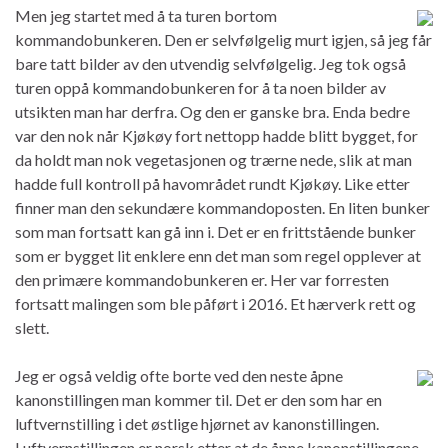
Men jeg startet med å ta turen bortom
kommandobunkeren. Den er selvfølgelig murt igjen, så jeg får
bare tatt bilder av den utvendig selvfølgelig. Jeg tok også
turen oppå kommandobunkeren for å ta noen bilder av
utsikten man har derfra. Og den er ganske bra. Enda bedre
var den nok når Kjøkøy fort nettopp hadde blitt bygget, for
da holdt man nok vegetasjonen og trærne nede, slik at man
hadde full kontroll på havområdet rundt Kjøkøy. Like etter
finner man den sekundære kommandoposten. En liten bunker
som man fortsatt kan gå inn i. Det er en frittstående bunker
som er bygget lit enklere enn det man som regel opplever at
den primære kommandobunkeren er. Her var forresten
fortsatt malingen som ble påført i 2016. Et hærverk rett og
slett.
Jeg er også veldig ofte borte ved den neste åpne
kanonstillingen man kommer til. Det er den som har en
luftvernstilling i det østlige hjørnet av kanonstillingen.
Luftvernstillingen er norsk etter at de åpne kanonstillingene