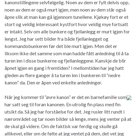
kanonstillingene selvfølgelig. Noen av dem er fylt delvis opp,
noen av dem er også murt igjen, men noen av dem står også
åpne slik at man kan gå igjennom tunellene. Kjøkøy fort er et
stort og veldig interessant kystfort hvor veldig mye fortsatt
er intakt. Selv om alle bunkere og fjellanlegg er murt igjen for
lengst. Jeg har sett bilder fra både fjellanlegget og
kommandobunkeren før det ble murt igjen. Men det er
liksom ikke det samme som man hadde fått anledning til å ta
turen inn i disse bunkerne og fjellanleggene. Kanskje de blir
åpnet igjen en gang i fremtiden? I mellomtiden har jeg hatt
gleden av flere ganger å ta turen inn i bunkeren til “nedre
kanon” da. Den er åpen ved enkelte anledninger.
Når jeg kommer til “øvre kanon” er det en barnefamilie som
har satt seg til foran kanonen. En utrolig fin plass med fin
utsikt da. Så jeg har forståelse for det. Jeg rusler litt rundt i
nærområdet og tar noen bilder så lenge, mens jeg venter på at
de skal gå videre. Om de faktisk var ferdig og skulle gå
allikevel, eller om de følte at jeg ventet på dem, det vet jeg