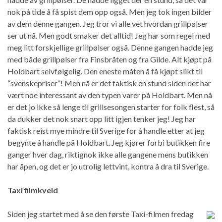
nok på tide å få spist dem opp også. Men jeg tok ingen bilder
av dem denne gangen. Jeg tror vi alle vet hvordan grillpølser
ser ut nå. Men godt smaker det alltid! Jeg har som regel med
meg litt forskjellige grillpølser også. Denne gangen hadde jeg
med både grillpølser fra Finsbråten og fra Gilde. Alt kjøpt på
Holdbart selvfølgelig. Den eneste måten å få kjøpt slikt til
“svenskepriser”! Men nå er det faktisk en stund siden det har
vært noe interessant av den typen varer på Holdbart. Men nå
er det jo ikke så lenge til grillsesongen starter for folk flest, så
da dukker det nok snart opp litt igjen tenker jeg! Jeg har
faktisk reist mye mindre til Sverige for å handle etter at jeg
begynte å handle på Holdbart. Jeg kjører forbi butikken fire
ganger hver dag, riktignok ikke alle gangene mens butikken
har åpen, og det er jo utrolig lettvint, kontra å dra til Sverige.
Taxi filmkveld
Siden jeg startet med å se den første Taxi-filmen fredag