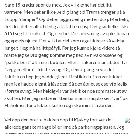
bare 15 grader spør du meg. Jeg vil gjerne har det litt
varmere. Men det er ikke veldig lang tid Truma trenger på å
få opp “dampen”. Og det er jaggu deilig med en dusj. Merkelig
det der, det er alltid deilig å få tatt en dusj. Det gjør heller ikke
å få i seg litt frokost. Og den består som vanlig av eple, banan
og appelsinjuice. Det vil si at det som regel ikke er så veldig
lenge til jeg må ha litt påfyll. Før jeg kunne kjøre videre så
måtte jeg selvfølgelig komme meg ned av nivåklossene og
“pakke bort” alt inne i bobilen. Ellers risikerer man at det flyr
“veggimellom” i første sving. Og denne gangen var det
faktisk en ting jeg hadde glemt. Bestikkskuffen var lukket,
men jeg hadde glemt å låse den. Så den åpnet seg selvfølgelig
i første sving. Men heldigvis var det ikke noe som raste ut av
skuffen. Men jeg måtte en liten tur innom snuplassen “vår” på
Håholmen for å lukke skuffen og ikke minst låste den.
Vel opp den bratte bakken opp til Kjøkøy fort var det
allerede ganske mange biler inne på parkeringsplassen. Jeg
kjørte innerst i kroken og fant fort ut at bobilen var i vater på