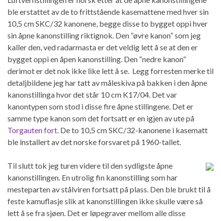
ble erstattet av de to frittstående kasemattene med hver sin
10,5 cm SKC/32 kanonene, begge disse to bygget oppi hver
sin åpne kanonstilling riktignok. Den “øvre kanon” som jeg
kaller den, ved radarmasta er det veldig lett å se at den er
bygget oppi en åpen kanonstilling. Den “nedre kanon”
derimot er det nok ikke like lett å se. Legg forresten merke til
detaljbildene jeg har tatt av måleskiva på bakken i den åpne
kanonstillinga hvor det står 10 cm K17/04. Det var
kanontypen som stod i disse fire åpne stillingene. Det er
samme type kanon som det fortsatt er en igjen av ute på
Torgauten fort
. De to 10,5 cm SKC/32-kanonene i kasematt
ble installert av det norske forsvaret på 1960-tallet.
Til slutt tok jeg turen videre til den sydligste åpne
kanonstillingen. En utrolig fin kanonstilling som har
mesteparten av stålviren fortsatt på plass. Den ble brukt til å
feste kamuflasje slik at kanonstillingen ikke skulle være så
lett å se fra sjøen. Det er løpegraver mellom alle disse