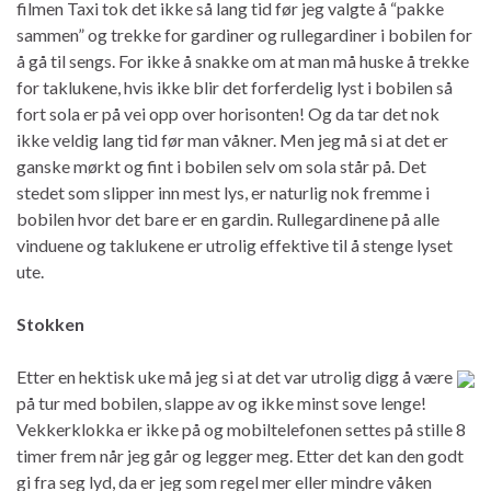
filmen Taxi tok det ikke så lang tid før jeg valgte å “pakke
sammen” og trekke for gardiner og rullegardiner i bobilen for
å gå til sengs. For ikke å snakke om at man må huske å trekke
for taklukene, hvis ikke blir det forferdelig lyst i bobilen så
fort sola er på vei opp over horisonten! Og da tar det nok
ikke veldig lang tid før man våkner. Men jeg må si at det er
ganske mørkt og fint i bobilen selv om sola står på. Det
stedet som slipper inn mest lys, er naturlig nok fremme i
bobilen hvor det bare er en gardin. Rullegardinene på alle
vinduene og taklukene er utrolig effektive til å stenge lyset
ute.
Stokken
Etter en hektisk uke må jeg si at det var utrolig digg å være
på tur med bobilen, slappe av og ikke minst sove lenge!
Vekkerklokka er ikke på og mobiltelefonen settes på stille 8
timer frem når jeg går og legger meg. Etter det kan den godt
gi fra seg lyd, da er jeg som regel mer eller mindre våken