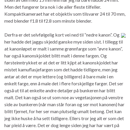
Men det fungerer bra nok i de aller fleste tilfeller.
Kompaktkameraet har et objektiv som tilsvarer 24 til 70 mm,
med blender f1.8 til f2.8 som minste blender.
Derfra er det selvfølgelig kort vei ned til “nedre kanon”. Og
her hadde det jaggu skjedd ganske mye siden sist. I tillegg til
at kanonløpet er malt i samme grønnfarge som “øvre kanon”,
har også kanonskjoldet blitt malt i denne fargen. Og
førsteinntrykket er at det er litt kjipt at kanonskjoldet har
mistet kamuflasjefargen som det hadde tidligere, men jeg
antar at det er mye lettere (og billigere) å bare male i en
enkelt farge, enn å male det i flere forskjellige farger. Det ser
også ut til at enkelte andre detaljer på bunkeren har blitt
malt. Det kan også se ut som noe av vegetasjonen på venstre
side av bunkeren (når man står foran og ser mot kanonen) har
blitt fjernet, for her ser man plutselig umalt betong. Det kan
jeg ikke huske å ha sett tidligere. Ellers tror jeg alt er som det
har pleid å være. Det er dog lenge siden jeg har har vært på