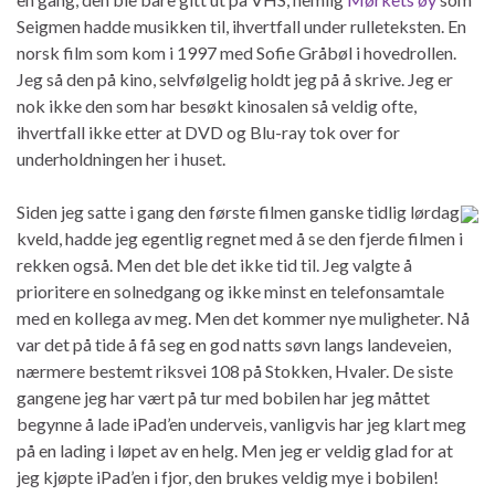
Seigmen hadde musikken til, ihvertfall under rulleteksten. En
norsk film som kom i 1997 med Sofie Gråbøl i hovedrollen.
Jeg så den på kino, selvfølgelig holdt jeg på å skrive. Jeg er
nok ikke den som har besøkt kinosalen så veldig ofte,
ihvertfall ikke etter at DVD og Blu-ray tok over for
underholdningen her i huset.
Siden jeg satte i gang den første filmen ganske tidlig lørdag
kveld, hadde jeg egentlig regnet med å se den fjerde filmen i
rekken også. Men det ble det ikke tid til. Jeg valgte å
prioritere en solnedgang og ikke minst en telefonsamtale
med en kollega av meg. Men det kommer nye muligheter. Nå
var det på tide å få seg en god natts søvn langs landeveien,
nærmere bestemt riksvei 108 på Stokken, Hvaler. De siste
gangene jeg har vært på tur med bobilen har jeg måttet
begynne å lade iPad’en underveis, vanligvis har jeg klart meg
på en lading i løpet av en helg. Men jeg er veldig glad for at
jeg kjøpte iPad’en i fjor, den brukes veldig mye i bobilen!