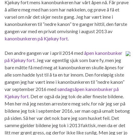
Kjøkøy fort mens kanonbunkeren har vårt åpen nå. Får prøve
å alliere meg med han som har nøkkelen, og prøve å få et
varsel om når det skjer neste gang. Jeg har vært inne i
kanonbunkeren til “nedre kanon” tre ganger hittil, den første
gangen var med en privat omvisning i august 2013 av
kanonbunkeren på Kjøkøy fort
.
Den andre gangen var i april 2014 med
åpen kanonbunker
på Kjøkøy fort
. Jeg var egentlig sjuk som bare fy, men jeg
bare måtte få med meg at kanonbunkeren skulle åpnes for
alle som hadde lyst til å ta en tur innom. Den foreløpig siste
gangen jeg har vært inne i kanonbunkeren til “nedre kanon”
var september 2016 med
søndagsåpen kanonbunker på
Kjøkøy fort
. Det er også da jeg tok de aller fineste bildene.
Men her må jeg nesten arrestere meg selv, for når jeg ser på
bildene jeg tok i september 2016, ser man også umalt betong
på siden. Så her var det nok bare jeg som husket feil. Det
samme gjelder bildene jeg tok i 2013 faktisk, men da er det
litt mer grønt gress, og derfor ikke like synlig. Men jeg ser jo