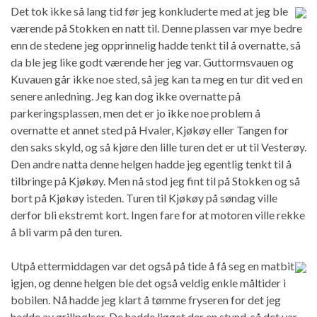
Det tok ikke så lang tid før jeg konkluderte med at jeg ble
værende på Stokken en natt til. Denne plassen var mye bedre
enn de stedene jeg opprinnelig hadde tenkt til å overnatte, så
da ble jeg like godt værende her jeg var. Guttormsvauen og
Kuvauen går ikke noe sted, så jeg kan ta meg en tur dit ved en
senere anledning. Jeg kan dog ikke overnatte på
parkeringsplassen, men det er jo ikke noe problem å
overnatte et annet sted på Hvaler, Kjøkøy eller Tangen for
den saks skyld, og så kjøre den lille turen det er ut til Vesterøy.
Den andre natta denne helgen hadde jeg egentlig tenkt til å
tilbringe på Kjøkøy. Men nå stod jeg fint til på Stokken og så
bort på Kjøkøy isteden. Turen til Kjøkøy på søndag ville
derfor bli ekstremt kort. Ingen fare for at motoren ville rekke
å bli varm på den turen.
Utpå ettermiddagen var det også på tide å få seg en matbit
igjen, og denne helgen ble det også veldig enkle måltider i
bobilen. Nå hadde jeg klart å tømme fryseren for det jeg
hadde av grillpølser. De hadde ligget der en stund, så det var