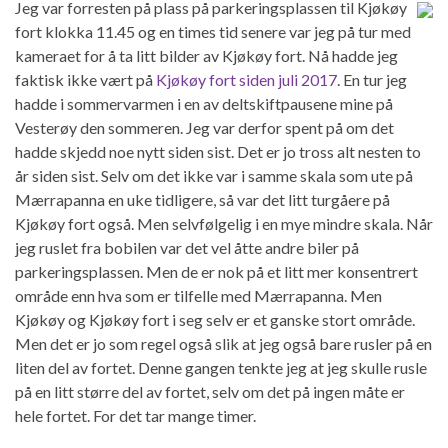
Jeg var forresten på plass på parkeringsplassen til Kjøkøy
fort klokka 11.45 og en times tid senere var jeg på tur med
kameraet for å ta litt bilder av Kjøkøy fort. Nå hadde jeg
faktisk ikke vært på
Kjøkøy fort siden juli 2017
. En tur jeg
hadde i sommervarmen i en av deltskiftpausene mine på
Vesterøy den sommeren. Jeg var derfor spent på om det
hadde skjedd noe nytt siden sist. Det er jo tross alt nesten to
år siden sist. Selv om det ikke var i samme skala som ute på
Mærrapanna en uke tidligere, så var det litt turgåere på
Kjøkøy fort også. Men selvfølgelig i en mye mindre skala. Når
jeg ruslet fra bobilen var det vel åtte andre biler på
parkeringsplassen. Men de er nok på et litt mer konsentrert
område enn hva som er tilfelle med Mærrapanna. Men
Kjøkøy og Kjøkøy fort i seg selv er et ganske stort område.
Men det er jo som regel også slik at jeg også bare rusler på en
liten del av fortet. Denne gangen tenkte jeg at jeg skulle rusle
på en litt større del av fortet, selv om det på ingen måte er
hele fortet. For det tar mange timer.