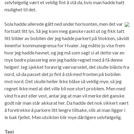
selvfølgelig vært et veldig fint å stå da, hvis man hadde hatt
mulighet til det.
Sola hadde allerede gått ned under horisonten, men det var
fortsatt litt lys. Så jeg kom meg ganske raskt ut og fikk tatt
litt bilder av bobilen der jeg hadde parkert på Stokken, såvidt
innenfor kommunegrensa for Hvaler. Jeg måtte jo vise frem
hvor jeg hadde havnet, og jeg må som sagt si at dette var en
mye bedre plassering enn jeg hadde regnet med å få denne
helgen! Jeg sjekket forøvrig værvarselet, det skulle blåste fra
nord, så da passet det jo fint å stå med fronten på bobilen
mot nord. Det skulle heller ikke blåse så veldig mye, så jeg
regnet ikke med at det ville bli noe stort problem. Men med
vind fra øst eller vest, antar jeg at man vil merke det ganske
godt når man står akkurat her. Da hadde det nok sikkert vært
å foretrekke å parkere litt lengre tilbake, slik at man ligger i
le bak fjellet. Men utsikten blir mye dårligere selvfølgelig.
Taxi