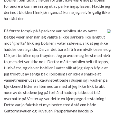
for andre å komme inn og ut av parkeringsplassen. Hadde jeg
derimot blokkert innkjøringen, så kunne jeg selvfølgelig ikke
ha stått der.
På første forsøk på å parkere var bobilen ute av vater
begge veier, men når jeg valgte å ikke parkere like langt ut
mot “grøfta” fikk jeg bobilen i vater sideveis, slik at jeg ikke
hadde noe slagside. Da var det bare å få frem nivåklossene og
få kjørt bobilen opp i høyden. Jeg prøvde meg først med nivå
to, men det var ikke nok. Derfor måtte bobilen helt til topps,
til nivå tre, og da var bobilen i vater slik at jeg slapp å føle at
jeg trillet ut av senga bak i bobilen! For ikke å snakke at
vannet renner ut i sluka/avløpet både i dusjen og i vasken på
kjøkkenet! Etter en liten nedtur med at jeg ikke fikk brukt
noen av de stedene jeg på forhånd hadde plukket ut til å
overnatte på Vesterøy, var dette en kjempegod erstatning!
Dette var jo faktisk et mye bedre sted å stå enn både
Guttormsvauen og Kuvauen. Papperhavna hadde jo