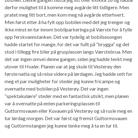
derfor mulighet til å komme meg avgårde litt tidligere. Men
pratet meg litt bort, men kom meg nå avgårde etterhvert.
Men først etter å ha fylt opp bobilen med det jeg trenger og
ikke minst en tur innom bobilparkeringa på Værste for å fylle
opp ferskvannstanken. Det var tydelig at bobilsesongen
hadde startet for mange, for det var fullt på “brygga“ og det
stod i tillegg fire biler på grusplassen langs Værstebrua. Men
det var ingen omvei denne gangen, siden jeg hadde tenkt meg
utover til Hvaler. Planen var at jeg skule til Vesterøy den
første natta og så reise videre på lørdagen. Jeg hadde sett for
meg et par muligheter for steder jeg kunne fricampe og
overnatte med bobilen på Vesterøy. Det var ingen
“spektakulære” steder med en fantastisk utsikt, men planen
var å overnatte på enten parkeringsplassen til
Guttormsvauen eller Kuvauen på Vesterøy og så rusle meg en
tur lørdag morgen. Det var først og fremst Guttormsvauen
og Guttormstangen jeg kunne tenke meg å ta en tur til.