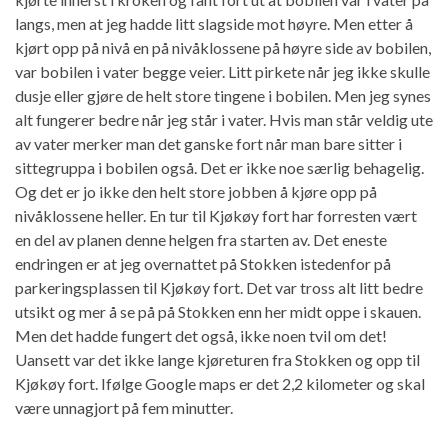
langs, men at jeg hadde litt slagside mot høyre. Men etter å
kjørt opp på nivå en på nivåklossene på høyre side av bobilen,
var bobilen i vater begge veier. Litt pirkete når jeg ikke skulle
dusje eller gjøre de helt store tingene i bobilen. Men jeg synes
alt fungerer bedre når jeg står i vater. Hvis man står veldig ute
av vater merker man det ganske fort når man bare sitter i
sittegruppa i bobilen også. Det er ikke noe særlig behagelig.
Og det er jo ikke den helt store jobben å kjøre opp på
nivåklossene heller. En tur til Kjøkøy fort har forresten vært
en del av planen denne helgen fra starten av. Det eneste
endringen er at jeg overnattet på Stokken istedenfor på
parkeringsplassen til Kjøkøy fort. Det var tross alt litt bedre
utsikt og mer å se på på Stokken enn her midt oppe i skauen.
Men det hadde fungert det også, ikke noen tvil om det!
Uansett var det ikke lange kjøreturen fra Stokken og opp til
Kjøkøy fort. Ifølge Google maps er det 2,2 kilometer og skal
være unnagjort på fem minutter.