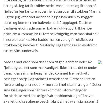
her også. Jeg tar litt bilder nede i vannkanten og litt opp på
fjellet før jeg tar turen over fjellet sørover til Stokken Marina.
Og før jeg vet ordet av det er jeg på baksiden av bygget
deres og kommer inn bakveien til båtopplaget. Dette er
vanligvis et område som er bak en lukket port. Ikke noe
problem å komme inn til fots selvfølgelig, men man skal nok
hindre biltrafikk. Her hadde man en veldig fin utsikt over
Stokken og sydover til Vesterøy. Jeg fant også en ekstremt
rusten vinsj underveis.
Med så lavt vann som det er om dagen, ser man deler av
fjellet og steiner som man vanligvis ikke ser da det er under
vann. I den sammenheng har det kommet frem et hvitt
belegget på fjell og steiner i strandsonen. Dette er ikke en
forurensning eller noe slik, men derimot skall fra alger. “Det er
små kiselalger som har forekommet i store mengder i
forbindelse med den årlige “våroppblomstringen” i havet.
Skallet til disse algene består blant annet av silisium, som nå