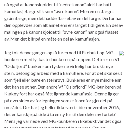
nå også at kanonskjoldet til “nedre kanon” aldri har hatt
kamuflasjefarge slik som “øvre kanon”. Men en ensfarget
grønnfarge, men det hadde flasset av en del farge. Derfor har
den opplevdes som alt annet enn ensfarget tidligere. En del av
malingen på kanonskjoldet til “øvre kanon” har også flasset
av. Men det blir på en måte en del av kamuflasjen.
Jeg tok denne gangen også turen ned til Ekebukt og MG-
bunkeren med lyskasterbunkeren på toppen. Dette er en Vf
“Oslofjord” bunker som tyskerne virkelig har brukt mye
stein, betong og arbeid med å kamuflere. For at det skal se ut
som fjell eller bare en steinrøys. Bunkeren er mye mindre enn
det kan se ut her. Den andre Vf “Oslofjord” MG-bunkeren på
Kjøkøy fort har også fått lignende kamuflasje. Denne ligger
på oversiden av forlegningen som er innenfor gjerdet på
området. Der har jeg heller ikke vært siden november 2016,
det er kanskje på tide å ta en ny tur til den delen av fortet?
Mens jeg var nede ved MG-bunkeren i Ekebukt var det også
to andre turgåere som pratet med hverandre. Og jeg