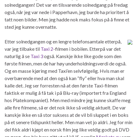
solnedgangen! Det var en tilsvarende solnedgang på fredag
også, når jeg var nede i Papperhavn, jeg burde ha prioritert å
tatt noen bilder. Men jeg hadde nok maks fokus på å finne et
sted jeg kunne overnatte.
Etter solnedgangen og en lengre telefonsamtale etterpå,
var jeg tilbake til
Taxi 2
-filmen i bobilen. Etterpå var det
naturlig å se
Taxi 3
også. Kanskje ikke like gode som den
første filmen, men de har høy underholdningsverdi de også.
Og en masse kjøring med Taxi’en selvfølgelig. Hvis man er
overbærende med at den også kan “fly” eller hva man skal
kalle det. Jeg ser forresten nå at den første Taxi-filmen
faktisk er mulig å få tak i på Blu-ray (importert fra England
hos Platekompaniet). Men med mindre jeg kunne skaffe meg
alle fire filmene, så er det nok ikke så veldig aktuelt. De var
kanskje ikke en så stor suksess at de vil bli sluppet i en boks
på et senere tidspunkt heller. Men man vet jo aldri. Jeg for min
del fikk aldri kjøpt en norsk film jeg like veldig godt på DVD
en gang, den ble bare gitt ut på VHS, nemlig
Mørkets øy
som