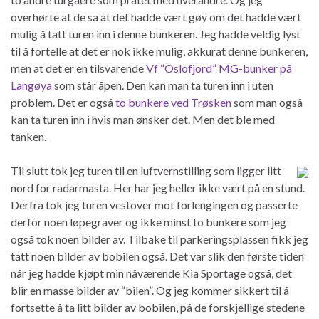
overhørte at de sa at det hadde vært gøy om det hadde vært
mulig å tatt turen inn i denne bunkeren. Jeg hadde veldig lyst
til å fortelle at det er nok ikke mulig, akkurat denne bunkeren,
men at det er en tilsvarende
Vf “Oslofjord” MG-bunker på
Langøya
som står åpen. Den kan man ta turen inn i uten
problem. Det er også
to bunkere ved Trøsken
som man også
kan ta turen inn i hvis man ønsker det. Men det ble med
tanken.
Til slutt tok jeg turen til en luftvernstilling som ligger litt
nord for radarmasta. Her har jeg heller ikke vært på en stund.
Derfra tok jeg turen vestover mot forlengingen og passerte
derfor noen løpegraver og ikke minst to bunkere som jeg
også tok noen bilder av. Tilbake til parkeringsplassen fikk jeg
tatt noen bilder av bobilen også. Det var slik den første tiden
når jeg hadde kjøpt min nåværende Kia Sportage også, det
blir en masse bilder av “bilen”. Og jeg kommer sikkert til å
fortsette å ta litt bilder av bobilen, på de forskjellige stedene