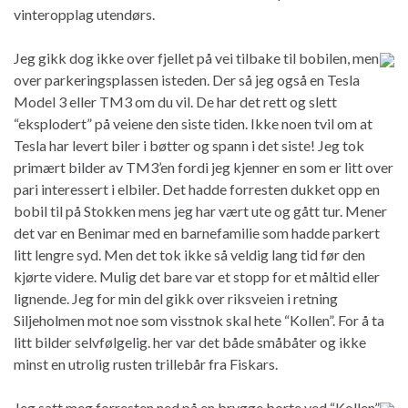
vinteropplag utendørs.
Jeg gikk dog ikke over fjellet på vei tilbake til bobilen, men
over parkeringsplassen isteden. Der så jeg også en Tesla
Model 3 eller TM3 om du vil. De har det rett og slett
“eksplodert” på veiene den siste tiden. Ikke noen tvil om at
Tesla har levert biler i bøtter og spann i det siste! Jeg tok
primært bilder av TM3’en fordi jeg kjenner en som er litt over
pari interessert i elbiler. Det hadde forresten dukket opp en
bobil til på Stokken mens jeg har vært ute og gått tur. Mener
det var en Benimar med en barnefamilie som hadde parkert
litt lengre syd. Men det tok ikke så veldig lang tid før den
kjørte videre. Mulig det bare var et stopp for et måltid eller
lignende. Jeg for min del gikk over riksveien i retning
Siljeholmen mot noe som visstnok skal hete “Kollen”. For å ta
litt bilder selvfølgelig. her var det både småbåter og ikke
minst en utrolig rusten trillebår fra Fiskars.
Jeg satt meg forresten ned på en brygge borte ved “Kollen”