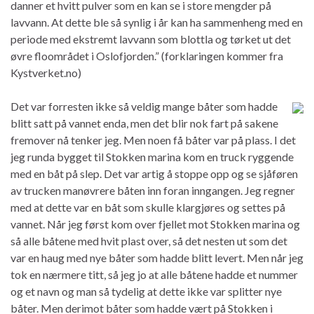
danner et hvitt pulver som en kan se i store mengder på
lavvann. At dette ble så synlig i år kan ha sammenheng med en
periode med ekstremt lavvann som blottla og tørket ut det
øvre floområdet i Oslofjorden.” (forklaringen kommer fra
Kystverket.no)
Det var forresten ikke så veldig mange båter som hadde
blitt satt på vannet enda, men det blir nok fart på sakene
fremover nå tenker jeg. Men noen få båter var på plass. I det
jeg runda bygget til Stokken marina kom en truck ryggende
med en båt på slep. Det var artig å stoppe opp og se sjåføren
av trucken manøvrere båten inn foran inngangen. Jeg regner
med at dette var en båt som skulle klargjøres og settes på
vannet. Når jeg først kom over fjellet mot Stokken marina og
så alle båtene med hvit plast over, så det nesten ut som det
var en haug med nye båter som hadde blitt levert. Men når jeg
tok en nærmere titt, så jeg jo at alle båtene hadde et nummer
og et navn og man så tydelig at dette ikke var splitter nye
båter. Men derimot båter som hadde vært på Stokken i