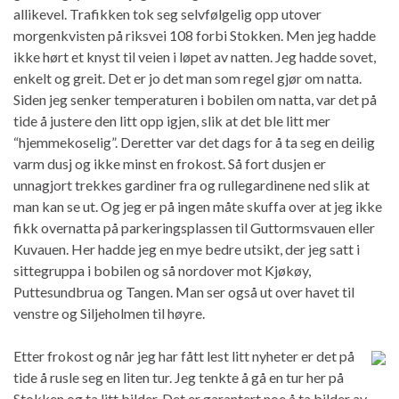
allikevel. Trafikken tok seg selvfølgelig opp utover
morgenkvisten på riksvei 108 forbi Stokken. Men jeg hadde
ikke hørt et knyst til veien i løpet av natten. Jeg hadde sovet,
enkelt og greit. Det er jo det man som regel gjør om natta.
Siden jeg senker temperaturen i bobilen om natta, var det på
tide å justere den litt opp igjen, slik at det ble litt mer
“hjemmekoselig”. Deretter var det dags for å ta seg en deilig
varm dusj og ikke minst en frokost. Så fort dusjen er
unnagjort trekkes gardiner fra og rullegardinene ned slik at
man kan se ut. Og jeg er på ingen måte skuffa over at jeg ikke
fikk overnatta på parkeringsplassen til Guttormsvauen eller
Kuvauen. Her hadde jeg en mye bedre utsikt, der jeg satt i
sittegruppa i bobilen og så nordover mot Kjøkøy,
Puttesundbrua og Tangen. Man ser også ut over havet til
venstre og Siljeholmen til høyre.
Etter frokost og når jeg har fått lest litt nyheter er det på
tide å rusle seg en liten tur. Jeg tenkte å gå en tur her på
Stokken og ta litt bilder. Det er garantert noe å ta bilder av