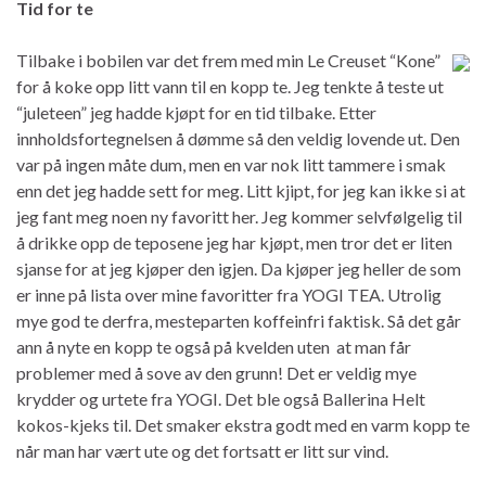
Tid for te
Tilbake i bobilen var det frem med min Le Creuset “Kone”
for å koke opp litt vann til en kopp te. Jeg tenkte å teste ut
“juleteen” jeg hadde kjøpt for en tid tilbake. Etter
innholdsfortegnelsen å dømme så den veldig lovende ut. Den
var på ingen måte dum, men en var nok litt tammere i smak
enn det jeg hadde sett for meg. Litt kjipt, for jeg kan ikke si at
jeg fant meg noen ny favoritt her. Jeg kommer selvfølgelig til
å drikke opp de teposene jeg har kjøpt, men tror det er liten
sjanse for at jeg kjøper den igjen. Da kjøper jeg heller de som
er inne på lista over mine favoritter fra YOGI TEA. Utrolig
mye god te derfra, mesteparten koffeinfri faktisk. Så det går
ann å nyte en kopp te også på kvelden uten at man får
problemer med å sove av den grunn! Det er veldig mye
krydder og urtete fra YOGI. Det ble også Ballerina Helt
kokos-kjeks til. Det smaker ekstra godt med en varm kopp te
når man har vært ute og det fortsatt er litt sur vind.