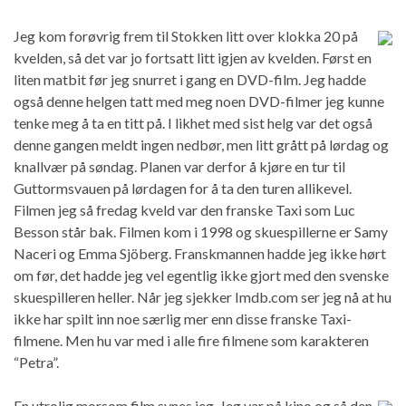
Jeg kom forøvrig frem til Stokken litt over klokka 20 på
kvelden, så det var jo fortsatt litt igjen av kvelden. Først en
liten matbit før jeg snurret i gang en DVD-film. Jeg hadde
også denne helgen tatt med meg noen DVD-filmer jeg kunne
tenke meg å ta en titt på. I likhet med sist helg var det også
denne gangen meldt ingen nedbør, men litt grått på lørdag og
knallvær på søndag. Planen var derfor å kjøre en tur til
Guttormsvauen på lørdagen for å ta den turen allikevel.
Filmen jeg så fredag kveld var den franske Taxi som Luc
Besson står bak. Filmen kom i 1998 og skuespillerne er Samy
Naceri og Emma Sjöberg. Franskmannen hadde jeg ikke hørt
om før, det hadde jeg vel egentlig ikke gjort med den svenske
skuespilleren heller. Når jeg sjekker Imdb.com ser jeg nå at hu
ikke har spilt inn noe særlig mer enn disse franske Taxi-
filmene. Men hu var med i alle fire filmene som karakteren
“Petra”.
En utrolig morsom film synes jeg. Jeg var på kino og så den