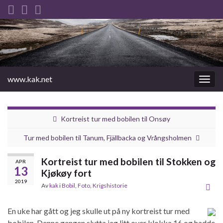
www.kak.net
Slåu
av/på
navig
Kortreist tur med bobilen til Onsøy
Tur med bobilen til Tanum, Fjällbacka og Vrångsholmen
Kortreist tur med bobilen til Stokken og
APR
13
Kjøkøy fort
2019
Av
kak
i
Bobil
,
Foto
,
Krigshistorie
En uke har gått og jeg skulle ut på ny kortreist tur med
bobilen. Denne gangen slutta jeg litt over klokka 16 og hadde