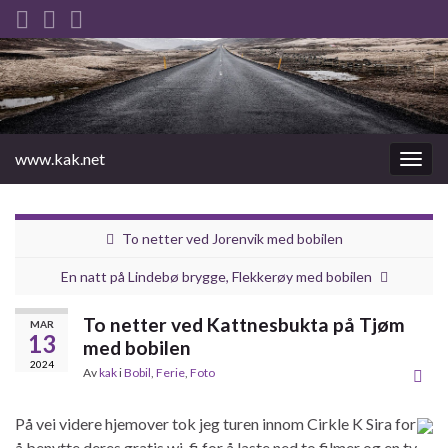
www.kak.net
Slåu
av/på
navig
To netter ved Jorenvik med bobilen
En natt på Lindebø brygge, Flekkerøy med bobilen
To netter ved Kattnesbukta på Tjøm
MAR
13
med bobilen
2024
Av
kak
i
Bobil
,
Ferie
,
Foto
På vei videre hjemover tok jeg turen innom Cirkle K Sira for
å benytte deres gratis wi-fi for å laste ned to filmer og en tv-