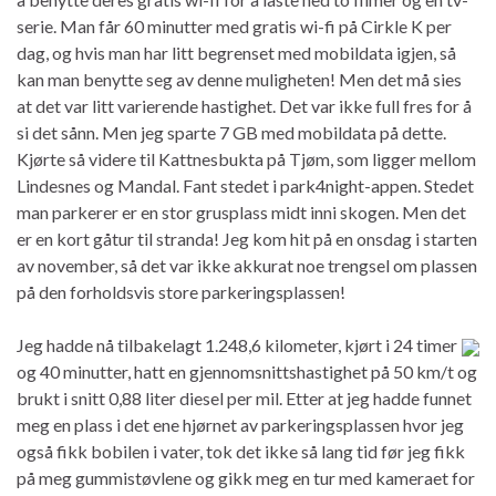
serie. Man får 60 minutter med gratis wi-fi på Cirkle K per
dag, og hvis man har litt begrenset med mobildata igjen, så
kan man benytte seg av denne muligheten! Men det må sies
at det var litt varierende hastighet. Det var ikke full fres for å
si det sånn. Men jeg sparte 7 GB med mobildata på dette.
Kjørte så videre til Kattnesbukta på Tjøm, som ligger mellom
Lindesnes og Mandal. Fant stedet i park4night-appen. Stedet
man parkerer er en stor grusplass midt inni skogen. Men det
er en kort gåtur til stranda! Jeg kom hit på en onsdag i starten
av november, så det var ikke akkurat noe trengsel om plassen
på den forholdsvis store parkeringsplassen!
Jeg hadde nå tilbakelagt 1.248,6 kilometer, kjørt i 24 timer
og 40 minutter, hatt en gjennomsnittshastighet på 50 km/t og
brukt i snitt 0,88 liter diesel per mil. Etter at jeg hadde funnet
meg en plass i det ene hjørnet av parkeringsplassen hvor jeg
også fikk bobilen i vater, tok det ikke så lang tid før jeg fikk
på meg gummistøvlene og gikk meg en tur med kameraet for