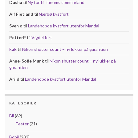
Dasha
til
Ny tur til Tanums sommarland
Alf Fjetland
til
Nærbø kystfort
Sven o
til
Landehobde kystfort utenfor Mandal
PetterP
til
Vigdel fort
kak
til
Nikon shutter count – ny lukker på garantien
Anne-Sofie Munk
til
Nikon shutter count – ny lukker på
garantien
Arild
til
Landehobde kystfort utenfor Mandal
KATEGORIER
Bil
(69)
Tester
(21)
Bobil
(282)