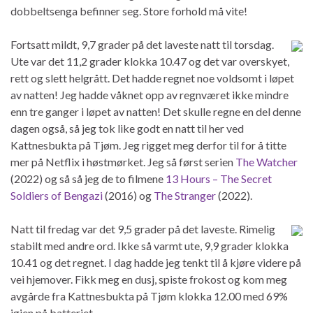
dobbeltsenga befinner seg. Store forhold må vite!
Fortsatt mildt, 9,7 grader på det laveste natt til torsdag.
Ute var det 11,2 grader klokka 10.47 og det var overskyet,
rett og slett helgrått. Det hadde regnet noe voldsomt i løpet
av natten! Jeg hadde våknet opp av regnværet ikke mindre
enn tre ganger i løpet av natten! Det skulle regne en del denne
dagen også, så jeg tok like godt en natt til her ved
Kattnesbukta på Tjøm. Jeg rigget meg derfor til for å titte
mer på Netflix i høstmørket. Jeg så først serien
The Watcher
(2022) og så så jeg de to filmene
13 Hours – The Secret
Soldiers of Bengazi
(2016) og
The Stranger
(2022).
Natt til fredag var det 9,5 grader på det laveste. Rimelig
stabilt med andre ord. Ikke så varmt ute, 9,9 grader klokka
10.41 og det regnet. I dag hadde jeg tenkt til å kjøre videre på
vei hjemover. Fikk meg en dusj, spiste frokost og kom meg
avgårde fra Kattnesbukta på Tjøm klokka 12.00 med 69%
igjen på batteriet.