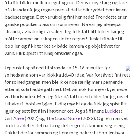
å ta litt bilder mellom regnbygene. Det var mye tang og tare
på stranda nå, jeg regner med at dette blir ryddet bort innen
badesesongen. Det var utrolig fint her nede! Tror dette er en
ganske populær plass om sommeren! Nå var jeg alene på
stranda, av naturlige årsaker. Jeg fikk tatt litt bilder før jeg
måtte rømme inn i skogen i le for regnet! Ruslet tilbake til
bobilen og fikk tørket av både kamera og objektivet for
vann. Fikk spist litt lunsj omsider også.
Jeg ruslet også ned til stranda ca 15-16 minutter før
solnedgang som var klokka 16.40 i dag. Var forsåvidt fint rett
før solnedgangen, men ble ikke noe særlig mer spennende
etter at sola hadde gått ned. Det var nok for mye skyer nede
ved horisonten. Men jeg fikk nå tatt noen bilder før jeg ruslet
tilbake til bobilen igjen. Tidlig mørkt og da fikk jeg spist litt
igjen og sett litt film i høstmørket. Jeg så filmene
Luckiest
Girl Alive
(2022) og
The Good Nurse
(2022). Og før man vet
ordet av det er det natta og det er greit å komme seg i seng.
Pakket derfor sammen og kom meg bakerst i bobilen hvor