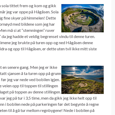
 sola tittet frem og kom og gikk
r når jeg var oppe på Hågåsen. Sola
lig fine skyer på himmelen! Dette
g fornøyd med bildene som jeg har
Men må si at “stemningen” ruver
” da jeg hadde et veldig begrenset vindu til denne turen.
 2,5 timene jeg brukte på turen opp og ned Hågåsen denne
ra og opp til Hågåsen, er dette uten tvil ikke mitt siste
it en senere gang. Men jeg er ikke
tatt sjansen å ta turen opp på grunn
 før jeg var nede ved bobilen igjen.
 veien opp til toppen til stillingen
 laget på toppen av denne stillingen.
 jeg på tur i 3,5 time, men da gikk jeg ikke helt opp til
n i bobilen nede på parkeringen før det begynte å regne
gheten til å gå tur mellom regnbygene! Nede i bobilen på