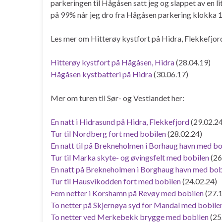
parkeringen til Hågåsen satt jeg og slappet av en li
på 99% når jeg dro fra Hågåsen parkering klokka 1
Les mer om Hitterøy kystfort på Hidra, Flekkefjord
Hitterøy kystfort på Hågåsen, Hidra
(28.04.19)
Hågåsen kystbatteri på Hidra
(30.06.17)
Mer om turen til Sør- og Vestlandet her:
En natt i Hidrasund på Hidra, Flekkefjord
(29.02.24
Tur til Nordberg fort med bobilen
(28.02.24)
En natt til på Brekneholmen i Borhaug havn med bo
Tur til Marka skyte- og øvingsfelt med bobilen
(26
En natt på Brekneholmen i Borghaug havn med bob
Tur til Hausvikodden fort med bobilen
(24.02.24)
Fem netter i Korshamn på Revøy med bobilen
(27.1
To netter på Skjernøya syd for Mandal med bobile
To netter ved Merkebekk brygge med bobilen
(25