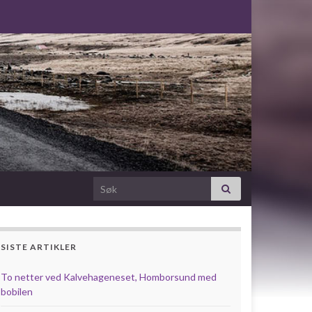
Search for:
SISTE ARTIKLER
To netter ved Kalvehageneset, Homborsund med
bobilen