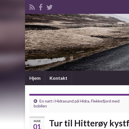
Hjem
Kontakt
En natt i Hidrasund på Hidra, Flekkefjord med
bobilen
Tur til Hitterøy kys
MAR
01