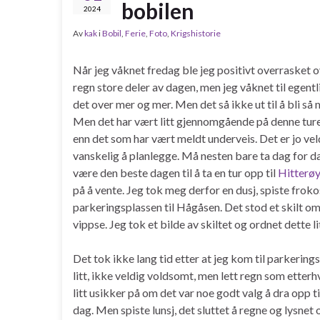
bobilen
2024
Av
kak
i
Bobil
,
Ferie
,
Foto
,
Krigshistorie
Når jeg våknet fredag ble jeg positivt overrasket 
regn store deler av dagen, men jeg våknet til egent
det over mer og mer. Men det så ikke ut til å bli s
Men det har vært litt gjennomgående på denne ture
enn det som har vært meldt underveis. Det er jo veld
vanskelig å planlegge. Må nesten bare ta dag for da
være den beste dagen til å ta en tur opp til
Hitterøy
på å vente. Jeg tok meg derfor en dusj, spiste froko
parkeringsplassen til Hågåsen. Det stod et skilt o
vippse. Jeg tok et bilde av skiltet og ordnet dette li
Det tok ikke lang tid etter at jeg kom til parkerin
litt, ikke veldig voldsomt, men lett regn som etterhve
litt usikker på om det var noe godt valg å dra opp t
dag. Men spiste lunsj, det sluttet å regne og lysnet 