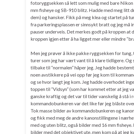
fotoryggsekken så lett som mulig med bare Niko
mm fisheye og SB-910 blitz. Hadde med meg litt dri
dem) og hansker. Fikk på meg klea og startet på tu
fra parkeringsplassen er sinnsykt bratt og jeg må i
pauser underveis. Det merkes godt på kroppen at de
kroppen igjen etter å ha ligget mer eller mindre “b
Men jeg prøver å ikke pakke ryggsekken for tung, t
turer som jeg har vært vant til å klare tidligere. Og
tilbake til “normalen” håper jeg. Jeg hadde bestemt 
noen avstikkere på vei opp før jeg kom til kommand
og se hvor langt jeg kom. Jeg hadde overhodet inge
toppen til “Vidsyn” (som har kommet etter at jeg var 
ganske kraftig og det var til tider vanskelig å stå i 
kommandobunkeren var det like før jeg blåste overe
Tok masse bilder av kommandobunkeren og kanon
og fikk med meg de andre kanonstillingene i nærh
med og uten blitz, også bilder med 16 mm fisheye.
bilder med det objektivet ute, men kom på at jeg 