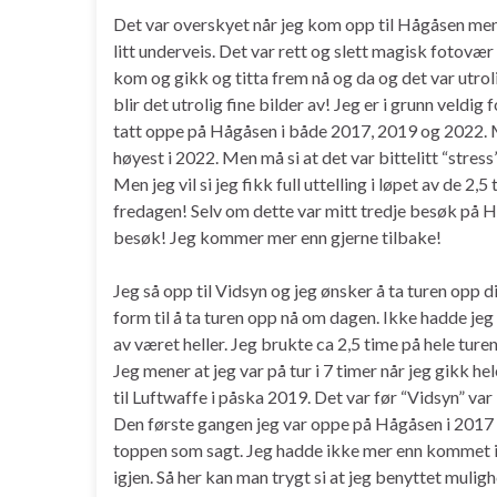
Det var overskyet når jeg kom opp til Hågåsen men
litt underveis. Det var rett og slett magisk fotovæ
kom og gikk og titta frem nå og da og det var utro
blir det utrolig fine bilder av! Jeg er i grunn veldi
tatt oppe på Hågåsen i både 2017, 2019 og 2022. 
høyest i 2022. Men må si at det var bittelitt “stress
Men jeg vil si jeg fikk full uttelling i løpet av de
fredagen! Selv om dette var mitt tredje besøk på Hid
besøk! Jeg kommer mer enn gjerne tilbake!
Jeg så opp til Vidsyn og jeg ønsker å ta turen opp d
form til å ta turen opp nå om dagen. Ikke hadde jeg 
av været heller. Jeg brukte ca 2,5 time på hele turen
Jeg mener at jeg var på tur i 7 timer når jeg gikk hele
til Luftwaffe i påska 2019. Det var før “Vidsyn” var
Den første gangen jeg var oppe på Hågåsen i 2017 var
toppen som sagt. Jeg hadde ikke mer enn kommet in
igjen. Så her kan man trygt si at jeg benyttet muli