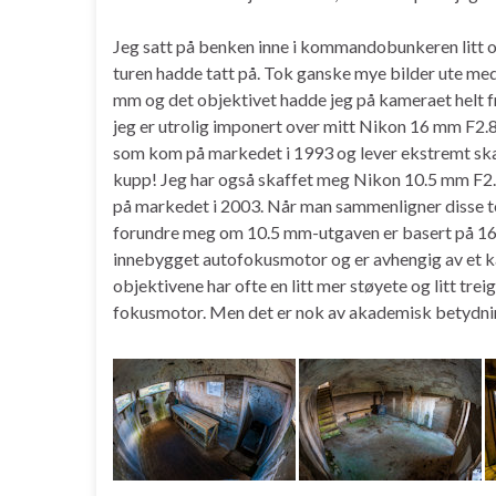
Jeg satt på benken inne i kommandobunkeren litt og
turen hadde tatt på. Tok ganske mye bilder ute med
mm og det objektivet hadde jeg på kameraet helt fre
jeg er utrolig imponert over mitt Nikon 16 mm F2.8
som kom på markedet i 1993 og lever ekstremt skarp
kupp! Jeg har også skaffet meg Nikon 10.5 mm F2
på markedet i 2003. Når man sammenligner disse to o
forundre meg om 10.5 mm-utgaven er basert på 16 
innebygget autofokusmotor og er avhengig av et 
objektivene har ofte en litt mer støyete og litt tr
fokusmotor. Men det er nok av akademisk betydning