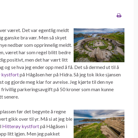
over været. Det var egentlig meldt
lig ganske bra vær. Men så skyet
å mye nedbør som opprinnelig meldt.
n, været har som regel blitt bedre
ig positivt, men det har vært litt
g og se hva jeg ender opp med å få. Det så dermed ut til å
 kystfort
på Hågåsen her på Hidra. Så jeg tok ikke sjansen
st og gjorde meg klar for avreise. Jeg kjørte til den nye
m frivillig parkeringsavgift på 50 kroner som man kunne
tt senere.
gsplassen før det begynte å regne
rt gikk over til yr. Må si at jeg ble
il
Hitterøy kystfort
på Hågåsen i
opp litt igjen. Men jeg pakket