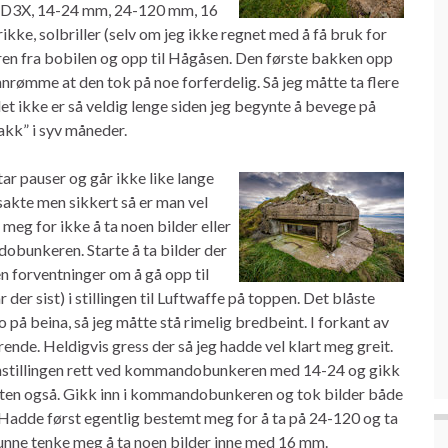
n D3X, 14-24 mm, 24-120 mm, 16
kke, solbriller (selv om jeg ikke regnet med å få bruk for
ren fra bobilen og opp til Hågåsen. Den første bakken opp
nnrømme at den tok på noe forferdelig. Så jeg måtte ta flere
t ikke er så veldig lenge siden jeg begynte å bevege på
rakk” i syv måneder.
ar pauser og går ikke like lange
 sakte men sikkert så er man vel
meg for ikke å ta noen bilder eller
obunkeren. Starte å ta bilder der
n forventninger om å gå opp til
der sist) i stillingen til Luftwaffe på toppen. Det blåste
ro på beina, så jeg måtte stå rimelig bredbeint. I forkant av
nde. Heldigvis gress der så jeg hadde vel klart meg greit.
stillingen rett ved kommandobunkeren med 14-24 og gikk
eten også. Gikk inn i kommandobunkeren og tok bilder både
 Hadde først egentlig bestemt meg for å ta på 24-120 og ta
kunne tenke meg å ta noen bilder inne med 16 mm.