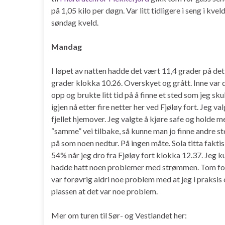
på 1,05 kilo per døgn. Var litt tidligere i seng i kv
søndag kveld.
Mandag
I løpet av natten hadde det vært 11,4 grader på det
grader klokka 10.26. Overskyet og grått. Inne var d
opp og brukte litt tid på å finne et sted som jeg sk
igjen nå etter fire netter her ved Fjøløy fort. Jeg v
fjellet hjemover. Jeg valgte å kjøre safe og holde m
“samme” vei tilbake, så kunne man jo finne andre st
på som noen nedtur. På ingen måte. Sola titta faktisk
54% når jeg dro fra Fjøløy fort klokka 12.37. Jeg k
hadde hatt noen problemer med strømmen. Tom for va
var forøvrig aldri noe problem med at jeg i praksis 
plassen at det var noe problem.
Mer om turen til Sør- og Vestlandet her: