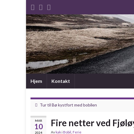
Hjem
Kontakt
Tur til Bø kystfort med bobilen
Fire netter ved Fjøl
MAR
10
Av
kak
i
Bobil
,
Ferie
2024