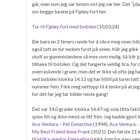
går, men som jeg var innom sist jeg var her. Det “pl
om begge turene på Fjøløy fort her:
Tur til Fjøløy fort med bobilen
(10.03.24)
Ble bare en 2 timers runde for å sikre meg noen bild
også tatt en tur nedom fyret på veien. Når jeg gikk 
skylt av gummistøvlene så mye som mulig, Så blir 
tilbake til bobilen. Og det fungerte veldig bra, for 
overraskende i grunn, men det er ikke så ofte jeg ha
ved bobilen klokka 14.12 og har hittil på turen tat
nummer fem. Fikk meg nettopp til å tenke på at jeg 
for det før jeg tar bilder neste gang!
Det var 14,0 grader klokka 14.47 og sola titta fakt
spise litt og ikke minst se litt film. Jeg hadde gjor
Ace Ventura – Pet Detective
(1994),
Ace Ventura –
My Best Friend Anne Frank
(2021). Den første 11 k
til
Hidra utenfor Flekkefjord
gikk tom for gass sent