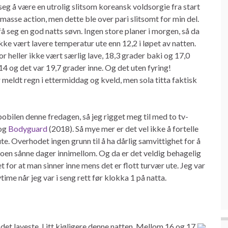
seg å være en utrolig slitsom koreansk voldsorgie fra start
masse action, men dette ble over pari slitsomt for min del.
å seg en god natts søvn. Ingen store planer i morgen, så da
ikke vært lavere temperatur ute enn 12,2 i løpet av natten.
r heller ikke vært særlig lave, 18,3 grader baki og 17,0
4 og det var 19,7 grader inne. Og det uten fyring!
 meldt regn i ettermiddag og kveld, men sola titta faktisk
bobilen denne fredagen, så jeg rigget meg til med to tv-
og
Bodyguard
(2018). Så mye mer er det vel ikke å fortelle
e. Overhodet ingen grunn til å ha dårlig samvittighet for å
 noen sånne dager innimellom. Og da er det veldig behagelig
et for at man sinner inne mens det er flott turvær ute. Jeg var
vtime når jeg var i seng rett før klokka 1 på natta.
 det laveste. Litt kjøligere denne natten. Mellom 16 og 17