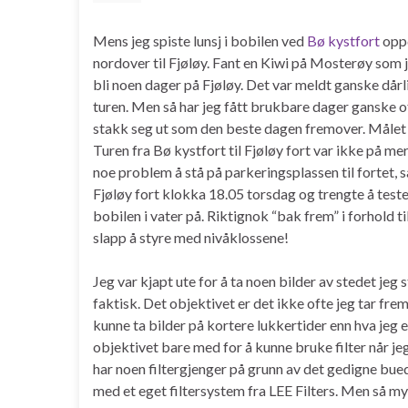
Mens jeg spiste lunsj i bobilen ved
Bø kystfort
oppd
nordover til Fjøløy. Fant en Kiwi på Mosterøy som 
bli noen dager på Fjøløy. Det var meldt ganske dår
turen. Men så har jeg fått brukbare dager ganske o
stakk seg ut som den beste dagen fremover. Målet 
Turen fra Bø kystfort til Fjøløy fort var ikke på me
noe problem å stå på parkeringsplassen til fortet, 
Fjøløy fort klokka 18.05 torsdag og trengte å teste
bobilen i vater på. Riktignok “bak frem” i forhold ti
slapp å styre med nivåklossene!
Jeg var kjapt ute for å ta noen bilder av stedet 
faktisk. Det objektivet er det ikke ofte jeg tar fr
kunne ta bilder på kortere lukkertider enn hva jeg
objektivet bare med for å kunne bruke filter når j
har noen filtergjenger på grunn av det gedigne bue
med et eget filtersystem fra LEE Filters. Men så mye