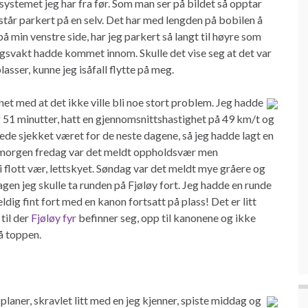
m systemet jeg har fra før. Som man ser på bildet så opptar
 står parkert på en selv. Det har med lengden på bobilen å
på min venstre side, har jeg parkert så langt til høyre som
ingsvakt hadde kommet innom. Skulle det vise seg at det var
asser, kunne jeg isåfall flytte på meg.
net med at det ikke ville bli noe stort problem. Jeg hadde
og 51 minutter, hatt en gjennomsnittshastighet på 49 km/t og
lerede sjekket været for de neste dagene, så jeg hadde lagt en
 I morgen fredag var det meldt oppholdsvær men
li flott vær, lettskyet. Søndag var det meldt mye gråere og
dagen jeg skulle ta runden på Fjøløy fort. Jeg hadde en runde
eldig fint fort med en kanon fortsatt på plass! Det er litt
til der
Fjøløy fyr
befinner seg, opp til kanonene og ikke
å toppen.
laner, skravlet litt med en jeg kjenner, spiste middag og