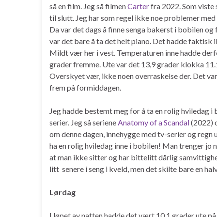
så en film. Jeg så filmen
Carter
fra 2022. Som viste 
til slutt. Jeg har som regel ikke noe problemer med 
Da var det dags å finne senga bakerst i bobilen og f
var det bare å ta det helt piano. Det hadde faktisk 
Mildt vær her i vest. Temperaturen inne hadde derfo
grader fremme. Ute var det 13,9 grader klokka 11.1
Overskyet vær, ikke noen overraskelse der. Det var
frem på formiddagen.
Jeg hadde bestemt meg for å ta en rolig hviledag i 
serier. Jeg så seriene
Anatomy of a Scandal
(2022) 
om denne dagen, innehygge med tv-serier og regn ut
ha en rolig hviledag inne i bobilen! Man trenger jo
at man ikke sitter og har bittelitt dårlig samvittigh
litt senere i seng i kveld, men det skilte bare en hal
Lørdag
I løpet av natten hadde det vært 10,1 grader ute på