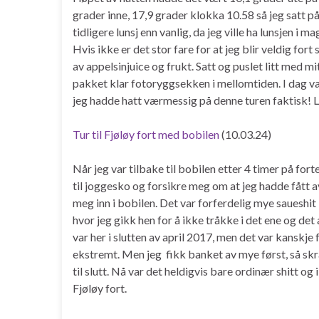
grader inne, 17,9 grader klokka 10.58 så jeg satt på 
tidligere lunsj enn vanlig, da jeg ville ha lunsjen i 
Hvis ikke er det stor fare for at jeg blir veldig for
av appelsinjuice og frukt. Satt og puslet litt med mi
pakket klar fotoryggsekken i mellomtiden. I dag va
jeg hadde hatt værmessig på denne turen faktisk! L
Tur til Fjøløy fort med bobilen
(10.03.24)
Når jeg var tilbake til bobilen etter 4 timer på for
til joggesko og forsikre meg om at jeg hadde fått 
meg inn i bobilen. Det var forferdelig mye saueshit
hvor jeg gikk hen for å ikke tråkke i det ene og det
var her i slutten av april 2017, men det var kanskje 
ekstremt. Men jeg fikk banket av mye først, så skra
til slutt. Nå var det heldigvis bare ordinær shitt 
Fjøløy fort.