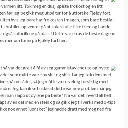
varmen litt. Tok meg en dusj, spiste frokost og en litt
magen før jeg begikk meg ut på tur for å utforske Fjøløy fort.
t sulten hvis jeg bare har frokosten i magen, som bare består
tt i bobilen og ventet på at sola skulle titte frem og hadde
r også solbrillene på plass! Dette var en av de beste dagene
es mer om turen på Fjøløy fort her:
tet så var det greit å få av seg gummistøvlene ute og bytte
av det som måtte være av shit og shitt før jeg tok dem med
 inne på området, så jeg måtte være veldig forsiktig med
 andre. Jeg kan ikke huske at dette var noe problem når jeg
før man slapp ut dyrene på beite? Nå var det ihvertfall helt
pt av en del med en stein og så gikk jeg til verks med q-tips
og ikke noe annet “uønsket” jeg hadde dratt med meg ned fra