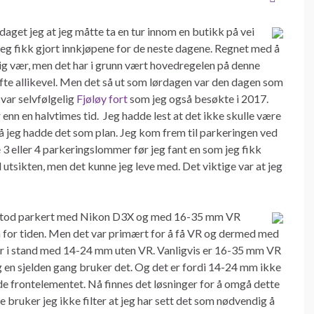
aget jeg at jeg måtte ta en tur innom en butikk på vei
jeg fikk gjort innkjøpene for de neste dagene. Regnet med å
lig vær, men det har i grunn vært hovedregelen på denne
fte allikevel. Men det så ut som lørdagen var den dagen som
var selvfølgelig
Fjøløy fort
som jeg også besøkte i 2017.
r enn en halvtimes tid. Jeg hadde lest at det ikke skulle være
så jeg hadde det som plan. Jeg kom frem til parkeringen ved
 3 eller 4 parkeringslommer før jeg fant en som jeg fikk
l utsikten, men det kunne jeg leve med. Det viktige var at jeg
jeg stod parkert med Nikon D3X og med 16-35 mm VR
em for tiden. Men det var primært for å få VR og dermed med
 er i stand med 14-24 mm uten VR. Vanligvis er 16-35 mm VR
eg en sjelden gang bruker det. Og det er fordi 14-24 mm ikke
de frontelementet. Nå finnes det løsninger for å omgå dette
 bruker jeg ikke filter at jeg har sett det som nødvendig å