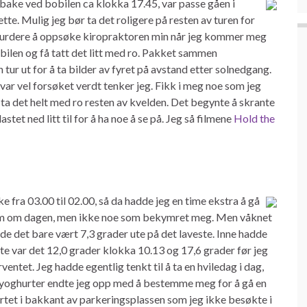
tilbake ved bobilen ca klokka 17.45, var passe gåen i
ette. Mulig jeg bør ta det roligere på resten av turen for
så vurdere å oppsøke kiropraktoren min når jeg kommer meg
obilen og få tatt det litt med ro. Pakket sammen
 tur ut for å ta bilder av fyret på avstand etter solnedgang.
var vel forsøket verdt tenker jeg. Fikk i meg noe som jeg
 ta det helt med ro resten av kvelden. Det begynte å skrante
astet ned litt til for å ha noe å se på. Jeg så filmene
Hold the
ake fra 03.00 til 02.00, så da hadde jeg en time ekstra å gå
strøm om dagen, men ikke noe som bekymret meg. Men våknet
de det bare vært 7,3 grader ute på det laveste. Inne hadde
te var det 12,0 grader klokka 10.13 og 17,6 grader før jeg
entet. Jeg hadde egentlig tenkt til å ta en hviledag i dag,
må yoghurter endte jeg opp med å bestemme meg for å gå en
 fortet i bakkant av parkeringsplassen som jeg ikke besøkte i