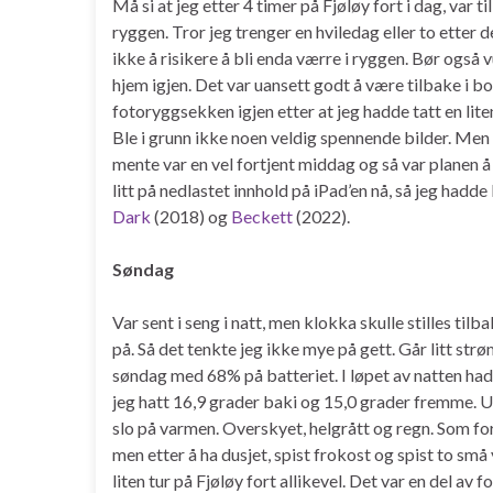
Må si at jeg etter 4 timer på Fjøløy fort i dag, var 
ryggen. Tror jeg trenger en hviledag eller to etter d
ikke å risikere å bli enda værre i ryggen. Bør og
hjem igjen. Det var uansett godt å være tilbake i b
fotoryggsekken igjen etter at jeg hadde tatt en liten
Ble i grunn ikke noen veldig spennende bilder. Men 
mente var en vel fortjent middag og så var planen å
litt på nedlastet innhold på iPad’en nå, så jeg hadde l
Dark
(2018) og
Beckett
(2022).
Søndag
Var sent i seng i natt, men klokka skulle stilles tilb
på. Så det tenkte jeg ikke mye på gett. Går litt 
søndag med 68% på batteriet. I løpet av natten had
jeg hatt 16,9 grader baki og 15,0 grader fremme. U
slo på varmen. Overskyet, helgrått og regn. Som forv
men etter å ha dusjet, spist frokost og spist to s
liten tur på Fjøløy fort allikevel. Det var en del av