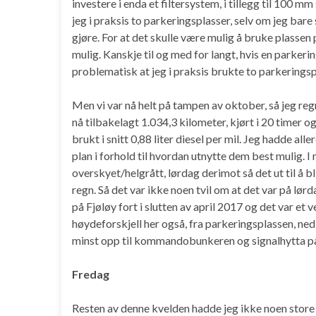
investere i enda et filtersystem, i tillegg til 100 m
jeg i praksis to parkeringsplasser, selv om jeg bare
gjøre. For at det skulle være mulig å bruke plassen 
mulig. Kanskje til og med for langt, hvis en parker
problematisk at jeg i praksis brukte to parkeringspl
Men vi var nå helt på tampen av oktober, så jeg reg
nå tilbakelagt 1.034,3 kilometer, kjørt i 20 timer 
brukt i snitt 0,88 liter diesel per mil. Jeg hadde al
plan i forhold til hvordan utnytte dem best mulig.
overskyet/helgrått, lørdag derimot så det ut til å b
regn. Så det var ikke noen tvil om at det var på lør
på Fjøløy fort i slutten av april 2017 og det var et v
høydeforskjell her også, fra parkeringsplassen, ned 
minst opp til kommandobunkeren og signalhytta p
Fredag
Resten av denne kvelden hadde jeg ikke noen store p