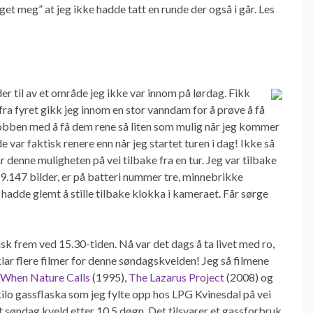
aget meg” at jeg ikke hadde tatt en runde der også i går. Les
er til av et område jeg ikke var innom på lørdag. Fikk
fra fyret gikk jeg innom en stor vanndam for å prøve å få
jobben med å få dem rene så liten som mulig når jeg kommer
de var faktisk renere enn når jeg startet turen i dag! Ikke så
r denne muligheten på vei tilbake fra en tur. Jeg var tilbake
t 9.147 bilder, er på batteri nummer tre, minnebrikke
hadde glemt å stille tilbake klokka i kameraet. Får sørge
isk frem ved 15.30-tiden. Nå var det dags å ta livet med ro,
t klar flere filmer for denne søndagskvelden! Jeg så filmene
 When Nature Calls
(1995),
The Lazarus Project
(2008) og
ilo gassflaska som jeg fylte opp hos LPG Kvinesdal på vei
 søndag kveld etter 10,5 døgn. Det tilsvarer et gassforbruk