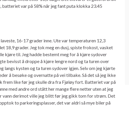
eld, batteriet var på 58% når jeg fant puta klokka 23.45
 laveste, 16-17 grader inne. Ute var temperaturen 12,3
et 18,9 grader. Jeg tok meg en dusj, spiste frokost, vasket
ulle kjøre til. Jeg hadde bestemt meg for å kjøre sydover
algte bevisst å droppe å kjøre lengre nord og ta turen over
eg langs kysten og ta turen sydover igjen. Selv om jeg kjørte
eder å besøke og overnatte på vei tilbake. Så det så jeg ikke
 frem like før jeg skulle dra fra Fjøløy fort. Batteriet var på
unne med andre ord stått her mange flere netter uten at jeg
nn derimot ville jeg blitt før jeg gikk tom for strøm. Det
opptok to parkeringsplasser, det var aldri så mye biler på