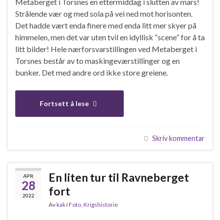
Metaberget i Torsnes en ettermiddag i slutten av mars!
Strålende vær og med sola på vei ned mot horisonten.
Det hadde vært enda finere med enda litt mer skyer på
himmelen, men det var uten tvil en idyllisk “scene” for å ta
litt bilder! Hele nærforsvarstillingen ved Metaberget i
Torsnes består av to maskingeværstillinger og en
bunker. Det med andre ord ikke store greiene.
Fortsett å lese
Skriv kommentar
En liten tur til Ravneberget
APR
28
fort
2022
Av
kak
i
Foto
,
Krigshistorie