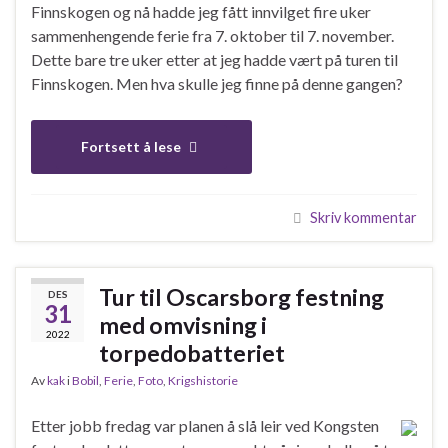
Finnskogen og nå hadde jeg fått innvilget fire uker
sammenhengende ferie fra 7. oktober til 7. november.
Dette bare tre uker etter at jeg hadde vært på turen til
Finnskogen. Men hva skulle jeg finne på denne gangen?
Fortsett å lese
Skriv kommentar
Tur til Oscarsborg festning
DES
31
med omvisning i
2022
torpedobatteriet
Av
kak
i
Bobil
,
Ferie
,
Foto
,
Krigshistorie
Etter jobb fredag var planen å slå leir ved Kongsten