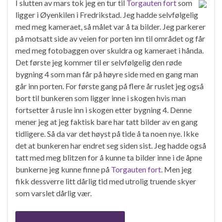
I slutten av mars tok jeg en tur til
Torgauten fort
som
ligger i Øyenkilen i Fredrikstad. Jeg hadde selvfølgelig
med meg kameraet, så målet var å ta bilder. Jeg parkerer
på motsatt side av veien for porten inn til området og får
med meg fotobaggen over skuldra og kameraet i hånda.
Det første jeg kommer til er selvfølgelig den røde
bygning 4 som man får på høyre side med en gang man
går inn porten. For første gang på flere år ruslet jeg også
bort til bunkeren som ligger inne i skogen hvis man
fortsetter å rusle inn i skogen etter bygning 4. Denne
mener jeg at jeg faktisk bare har tatt bilder av en gang
tidligere. Så da var det høyst på tide å ta noen nye. Ikke
det at bunkeren har endret seg siden sist. Jeg hadde også
tatt med meg blitzen for å kunne ta bilder inne i de åpne
bunkerne jeg kunne finne på
Torgauten fort
. Men jeg
fikk dessverre litt dårlig tid med utrolig truende skyer
som varslet dårlig vær.