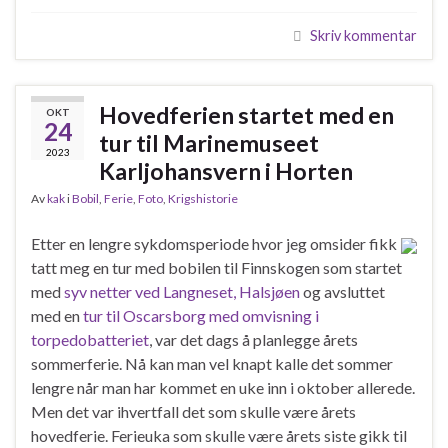
Skriv kommentar
Hovedferien startet med en
OKT
24
tur til Marinemuseet
2023
Karljohansvern i Horten
Av
kak
i
Bobil
,
Ferie
,
Foto
,
Krigshistorie
Etter en lengre sykdomsperiode hvor jeg omsider fikk
tatt meg en tur med bobilen til Finnskogen som startet
med
syv netter ved Langneset, Halsjøen
og avsluttet
med en
tur til Oscarsborg med omvisning i
torpedobatteriet
, var det dags å planlegge årets
sommerferie. Nå kan man vel knapt kalle det sommer
lengre når man har kommet en uke inn i oktober allerede.
Men det var ihvertfall det som skulle være årets
hovedferie. Ferieuka som skulle være årets siste gikk til