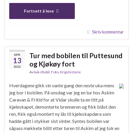
Fortsett å lese
Skriv kommentar
Tur med bobilen til Puttesund
APR
13
og Kjøkøy fort
2022
Av
kak
i
Bobil
,
Foto
,
Krigshistorie
Hverdagene gikk sin vante gang den neste uka mens
jeg bor i bobilen. På onsdag var jeg en tur hos Askim
Caravan & Fritid for at Vidar skulle ta en titt på
kjøleskapet, demonterte brenneren og fikk blåst den
ren, fikk også montert ny lås til kjøleskapdøra som
hadde gått i stykker sist vinter. Syntes bobilen var
såpass møkkete blitt etter turen til Askim at jeg tok en