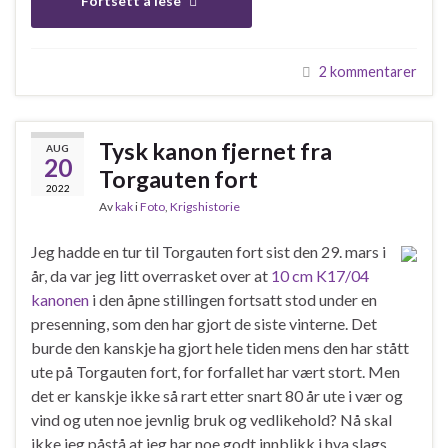
Fortsett å lese
2 kommentarer
Tysk kanon fjernet fra
AUG
20
Torgauten fort
2022
Av
kak
i
Foto
,
Krigshistorie
Jeg hadde en tur til Torgauten fort sist den 29. mars i
år, da var jeg litt overrasket over at
10 cm K17/04
kanonen
i den åpne stillingen fortsatt stod under en
presenning, som den har gjort de siste vinterne. Det
burde den kanskje ha gjort hele tiden mens den har stått
ute på Torgauten fort, for forfallet har vært stort. Men
det er kanskje ikke så rart etter snart 80 år ute i vær og
vind og uten noe jevnlig bruk og vedlikehold? Nå skal
ikke jeg påstå at jeg har noe godt innblikk i hva slags