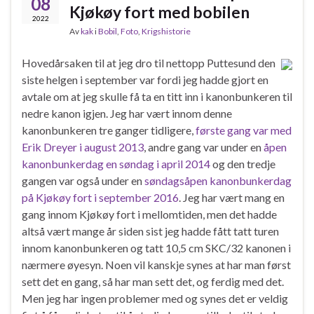
08
Kjøkøy fort med bobilen
2022
Av
kak
i
Bobil
,
Foto
,
Krigshistorie
Hovedårsaken til at jeg dro til nettopp Puttesund den
siste helgen i september var fordi jeg hadde gjort en
avtale om at jeg skulle få ta en titt inn i kanonbunkeren til
nedre kanon igjen. Jeg har vært innom denne
kanonbunkeren tre ganger tidligere,
første gang var med
Erik Dreyer i august 2013
, andre gang var under en
åpen
kanonbunkerdag en søndag i april 2014
og den tredje
gangen var også under en
søndagsåpen kanonbunkerdag
på Kjøkøy fort i september 2016
. Jeg har vært mang en
gang innom Kjøkøy fort i mellomtiden, men det hadde
altså vært mange år siden sist jeg hadde fått tatt turen
innom kanonbunkeren og tatt 10,5 cm SKC/32 kanonen i
nærmere øyesyn. Noen vil kanskje synes at har man først
sett det en gang, så har man sett det, og ferdig med det.
Men jeg har ingen problemer med og synes det er veldig