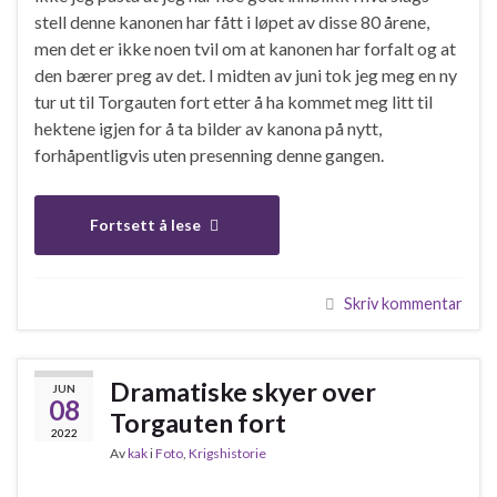
stell denne kanonen har fått i løpet av disse 80 årene,
men det er ikke noen tvil om at kanonen har forfalt og at
den bærer preg av det. I midten av juni tok jeg meg en ny
tur ut til Torgauten fort etter å ha kommet meg litt til
hektene igjen for å ta bilder av kanona på nytt,
forhåpentligvis uten presenning denne gangen.
Fortsett å lese
Skriv kommentar
Dramatiske skyer over
JUN
08
Torgauten fort
2022
Av
kak
i
Foto
,
Krigshistorie