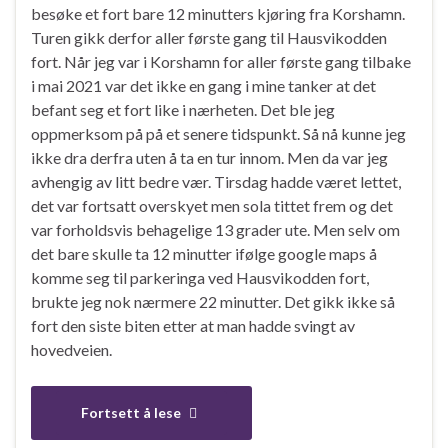
besøke et fort bare 12 minutters kjøring fra Korshamn.
Turen gikk derfor aller første gang til Hausvikodden
fort. Når jeg var i Korshamn for aller første gang tilbake
i mai 2021 var det ikke en gang i mine tanker at det
befant seg et fort like i nærheten. Det ble jeg
oppmerksom på på et senere tidspunkt. Så nå kunne jeg
ikke dra derfra uten å ta en tur innom. Men da var jeg
avhengig av litt bedre vær. Tirsdag hadde været lettet,
det var fortsatt overskyet men sola tittet frem og det
var forholdsvis behagelige 13 grader ute. Men selv om
det bare skulle ta 12 minutter ifølge google maps å
komme seg til parkeringa ved Hausvikodden fort,
brukte jeg nok nærmere 22 minutter. Det gikk ikke så
fort den siste biten etter at man hadde svingt av
hovedveien.
Fortsett å lese