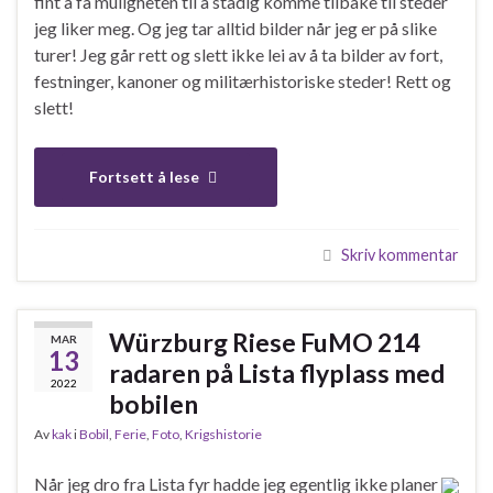
fint å få muligheten til å stadig komme tilbake til steder
jeg liker meg. Og jeg tar alltid bilder når jeg er på slike
turer! Jeg går rett og slett ikke lei av å ta bilder av fort,
festninger, kanoner og militærhistoriske steder! Rett og
slett!
Fortsett å lese
Skriv kommentar
Würzburg Riese FuMO 214
MAR
13
radaren på Lista flyplass med
2022
bobilen
Av
kak
i
Bobil
,
Ferie
,
Foto
,
Krigshistorie
Når jeg dro fra Lista fyr hadde jeg egentlig ikke planer