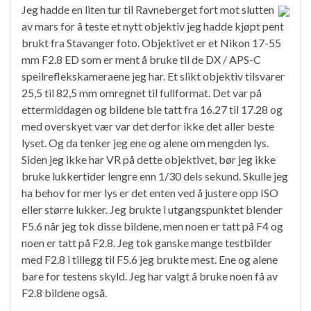
Jeg hadde en liten tur til Ravneberget fort mot slutten
av mars for å teste et nytt objektiv jeg hadde kjøpt pent
brukt fra Stavanger foto. Objektivet er et Nikon 17-55
mm F2.8 ED som er ment å bruke til de DX / APS-C
speilreflekskameraene jeg har. Et slikt objektiv tilsvarer
25,5 til 82,5 mm omregnet til fullformat. Det var på
ettermiddagen og bildene ble tatt fra 16.27 til 17.28 og
med overskyet vær var det derfor ikke det aller beste
lyset. Og da tenker jeg ene og alene om mengden lys.
Siden jeg ikke har VR på dette objektivet, bør jeg ikke
bruke lukkertider lengre enn 1/30 dels sekund. Skulle jeg
ha behov for mer lys er det enten ved å justere opp ISO
eller større lukker. Jeg brukte i utgangspunktet blender
F5.6 når jeg tok disse bildene, men noen er tatt på F4 og
noen er tatt på F2.8. Jeg tok ganske mange testbilder
med F2.8 i tillegg til F5.6 jeg brukte mest. Ene og alene
bare for testens skyld. Jeg har valgt å bruke noen få av
F2.8 bildene også.