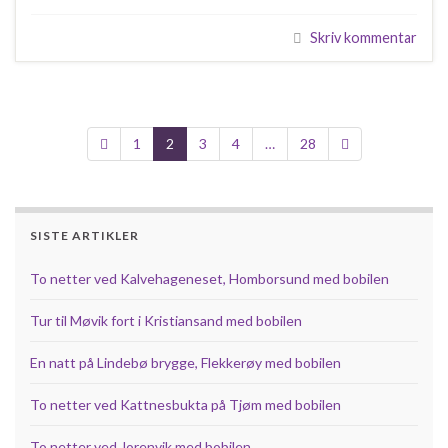
Skriv kommentar
1
2
3
4
…
28
SISTE ARTIKLER
To netter ved Kalvehageneset, Homborsund med bobilen
Tur til Møvik fort i Kristiansand med bobilen
En natt på Lindebø brygge, Flekkerøy med bobilen
To netter ved Kattnesbukta på Tjøm med bobilen
To netter ved Jorenvik med bobilen