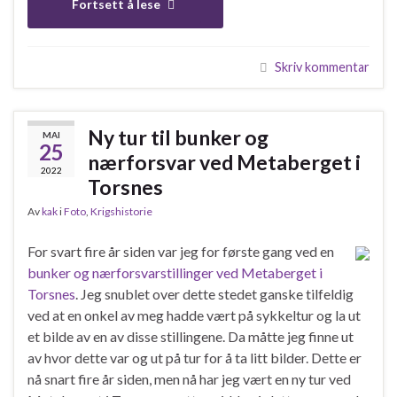
Fortsett å lese
Skriv kommentar
Ny tur til bunker og
MAI
25
nærforsvar ved Metaberget i
2022
Torsnes
Av
kak
i
Foto
,
Krigshistorie
For svart fire år siden var jeg for første gang ved en
bunker og nærforsvarstillinger ved Metaberget i
Torsnes
. Jeg snublet over dette stedet ganske tilfeldig
ved at en onkel av meg hadde vært på sykkeltur og la ut
et bilde av en av disse stillingene. Da måtte jeg finne ut
av hvor dette var og ut på tur for å ta litt bilder. Dette er
nå snart fire år siden, men nå har jeg vært en ny tur ved