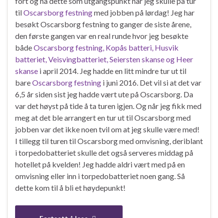
fort og ha dette som utgangspunkt når jeg skulle på tur
til
Oscarsborg festning
med jobben på lørdag! Jeg har
besøkt Oscarsborg festning to ganger de siste årene,
den første gangen var en real runde hvor jeg besøkte
både
Oscarsborg festning, Kopås batteri, Husvik
batteriet, Veisvingbatteriet, Seiersten skanse og Heer
skanse
i april 2014. Jeg hadde en litt mindre tur ut til
bare
Oscarsborg festning
i juni 2016. Det vil si at det var
6,5 år siden sist jeg hadde vært ute på Oscarsborg. Da
var det høyst på tide å ta turen igjen. Og når jeg fikk med
meg at det ble arrangert en tur ut til Oscarsborg med
jobben var det ikke noen tvil om at jeg skulle være med!
I tillegg til turen til Oscarsborg med omvisning, deriblant
i torpedobatteriet skulle det også serveres middag på
hotellet på kvelden! Jeg hadde aldri vært med på en
omvisning eller inn i torpedobatteriet noen gang. Så
dette kom til å bli et høydepunkt!