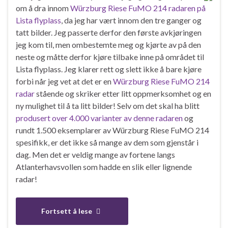
om å dra innom
Würzburg Riese FuMO 214 radaren på
Lista flyplass
, da jeg har vært innom den tre ganger og
tatt bilder. Jeg passerte derfor den første avkjøringen
jeg kom til, men ombestemte meg og kjørte av på den
neste og måtte derfor kjøre tilbake inne på området til
Lista flyplass. Jeg klarer rett og slett ikke å bare kjøre
forbi når jeg vet at det er en
Würzburg Riese FuMO 214
radar
stående og skriker etter litt oppmerksomhet og en
ny mulighet til å ta litt bilder! Selv om det skal ha blitt
produsert over 4.000 varianter av denne radaren
og
rundt 1.500 eksemplarer av Würzburg Riese FuMO 214
spesifikk, er det ikke så mange av dem som gjenstår i
dag. Men det er veldig mange av fortene langs
Atlanterhavsvollen som hadde en slik eller lignende
radar!
Fortsett å lese