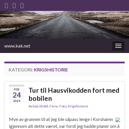
www.kak.net
Slåu
av/på
navig
KATEGORI:
KRIGSHISTORIE
Tur til Hausvikodden fort med
FEB
24
bobilen
2024
Av
kak
i
Bobil
,
Ferie
,
Foto
,
Krigshistorie
Mye av grunnen til at jeg ble såpass lenge i Korshamn
igjennom alt dette været, var fordi jeg hadde planer om å