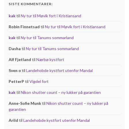
SISTE KOMMENTARER:
kak
til
Ny tur til Møvik fort i Kristiansand
Robin Finnetsad
til
Ny tur til Møvik fort i Kristiansand
kak
til
Ny tur til Tanums sommarland
Dasha
til
Ny tur til Tanums sommarland
Alf Fjetland
til
Nærbø kystfort
Sven o
til
Landehobde kystfort utenfor Mandal
PetterP
til
Vigdel fort
kak
til
Nikon shutter count – ny lukker på garantien
Anne-Sofie Munk
til
Nikon shutter count – ny lukker på
garantien
Arild
til
Landehobde kystfort utenfor Mandal