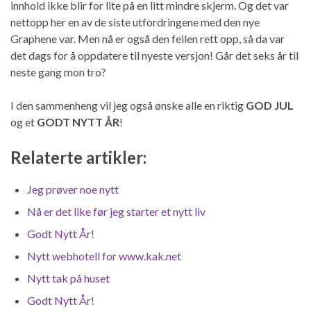
innhold ikke blir for lite på en litt mindre skjerm. Og det var
nettopp her en av de siste utfordringene med den nye
Graphene var. Men nå er også den feilen rett opp, så da var
det dags for å oppdatere til nyeste versjon! Går det seks år til
neste gang mon tro?
I den sammenheng vil jeg også ønske alle en riktig
GOD JUL
og et
GODT NYTT ÅR
!
Relaterte artikler:
Jeg prøver noe nytt
Nå er det like før jeg starter et nytt liv
Godt Nytt År!
Nytt webhotell for www.kak.net
Nytt tak på huset
Godt Nytt År!