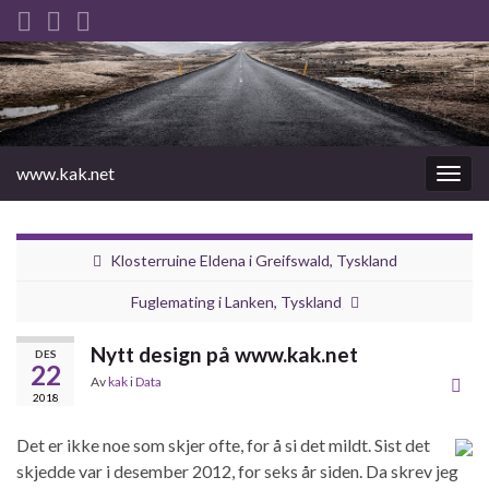
www.kak.net
Slåu
av/på
navig
Klosterruine Eldena i Greifswald, Tyskland
Fuglemating i Lanken, Tyskland
Nytt design på www.kak.net
DES
22
Av
kak
i
Data
2018
Det er ikke noe som skjer ofte, for å si det mildt. Sist det
skjedde var i desember 2012, for seks år siden. Da skrev jeg