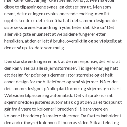
disse to tilpasningene synes jeg det ser bra ut. Men som
nevnt, dette er ingen revolusjonerende endring, men litt
oppfriskende er det, etter å ha hatt det samme designet de
siste seks årene. Forandring fryder, heter det ikke så? Det
aller viktigste er uansett at websidene fungerer etter
hensikten, at den er lett å bruke, oversiktlig og selvfølgelig at
den er så up-to-date som mulig.
Den største endringen er nok at den er responsiv, det vil si at
den kan vises på alle skjermstørrelser. Tidligere har jeg hatt
ett design for pc’er og skjermer i stor størrelse og et helt
annet design for mobiltelefoner og små skjermer. Nå er det
det samme designet på alle plattformer og skjermstørrelser!
Websiden tilpasser seg automatisk. Det vil i praksis si at
skjermbredden justeres automatisk og at den på et tidspunkt
går fra å være to kolonner i bredden til å bare være en
kolonne i bredden på smalere skjermer. Da flyttes innholdet i
den andre (høyre) kolonnen til bunn av siden. Slik at tekst og