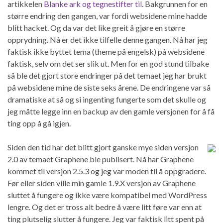
artikkelen
Blanke ark og tegnestifter til
. Bakgrunnen for en
større endring den gangen, var fordi websidene mine hadde
blitt hacket. Og da var det like greit å gjøre en større
opprydning. Nå er det ikke tilfelle denne gangen. Nå har jeg
faktisk ikke byttet tema (theme på engelsk) på websidene
faktisk, selv om det ser slik ut. Men for en god stund tilbake
så ble det gjort store endringer på det temaet jeg har brukt
på websidene mine de siste seks årene. De endringene var så
dramatiske at så og si ingenting fungerte som det skulle og
jeg måtte legge inn en backup av den gamle versjonen for å få
ting opp å gå igjen.
Siden den tid har det blitt gjort ganske mye siden versjon
2.0 av temaet Graphene ble publisert. Nå har Graphene
kommet til versjon 2.5.3 og jeg var moden til å oppgradere.
Før eller siden ville min gamle 1.9.X versjon av Graphene
sluttet å fungere og ikke være kompatibel med WordPress
lengre. Og det er tross alt bedre å være litt føre var enn at
ting plutselig slutter å fungere. Jeg var faktisk litt spent på