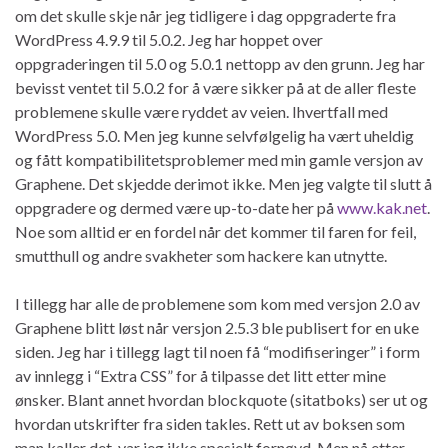
om det skulle skje når jeg tidligere i dag oppgraderte fra
WordPress 4.9.9 til 5.0.2. Jeg har hoppet over
oppgraderingen til 5.0 og 5.0.1 nettopp av den grunn. Jeg har
bevisst ventet til 5.0.2 for å være sikker på at de aller fleste
problemene skulle være ryddet av veien. Ihvertfall med
WordPress 5.0. Men jeg kunne selvfølgelig ha vært uheldig
og fått kompatibilitetsproblemer med min gamle versjon av
Graphene. Det skjedde derimot ikke. Men jeg valgte til slutt å
oppgradere og dermed være up-to-date her på
www.kak.net
.
Noe som alltid er en fordel når det kommer til faren for feil,
smutthull og andre svakheter som hackere kan utnytte.
I tillegg har alle de problemene som kom med versjon 2.0 av
Graphene blitt løst når versjon 2.5.3 ble publisert for en uke
siden. Jeg har i tillegg lagt til noen få “modifiseringer” i form
av innlegg i “Extra CSS” for å tilpasse det litt etter mine
ønsker. Blant annet hvordan blockquote (sitatboks) ser ut og
hvordan utskrifter fra siden takles. Rett ut av boksen som
man kaller det, var jeg ikke spesielt fornøyd. Men nå etter