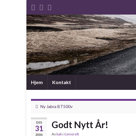
Hjem
Kontakt
Ny Jabra BT500v
Godt Nytt År!
DES
31
Av
kak
i
Generelt
2006