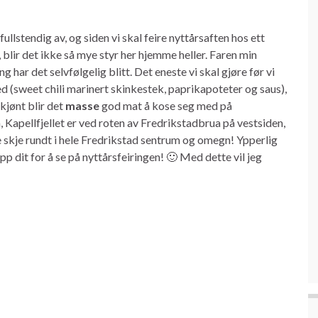
fullstendig av, og siden vi skal feire nyttårsaften hos ett
 blir det ikke så mye styr her hjemme heller. Faren min
 har det selvfølgelig blitt. Det eneste vi skal gjøre før vi
d (sweet chili marinert skinkestek, paprikapoteter og saus),
skjønt blir det
masse
god mat å kose seg med på
n, Kapellfjellet er ved roten av Fredrikstadbrua på vestsiden,
 skje rundt i hele Fredrikstad sentrum og omegn! Ypperlig
pp dit for å se på nyttårsfeiringen! 🙂 Med dette vil jeg