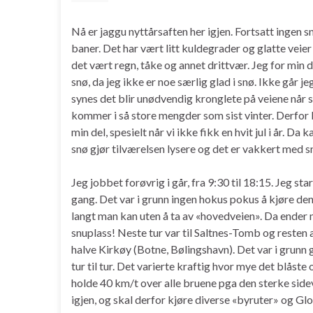
Nå er jaggu nyttårsaften her igjen. Fortsatt ingen s
baner. Det har vært litt kuldegrader og glatte veie
det vært regn, tåke og annet drittvær. Jeg for min
snø, da jeg ikke er noe særlig glad i snø. Ikke går je
synes det blir unødvendig kronglete på veiene når s
kommer i så store mengder som sist vinter. Derfor 
min del, spesielt når vi ikke fikk en hvit jul i år.
snø gjør tilværelsen lysere og det er vakkert med 
Jeg jobbet forøvrig i går, fra 9:30 til 18:15. Jeg st
gang. Det var i grunn ingen hokus pokus å kjøre den
langt man kan uten å ta av «hovedveien». Da ender 
snuplass! Neste tur var til Saltnes-Tomb og resten a
halve Kirkøy (Botne, Bølingshavn). Det var i grunn g
tur til tur. Det varierte kraftig hvor mye det blåst
holde 40 km/t over alle bruene pga den sterke side
igjen, og skal derfor kjøre diverse «byruter» og G