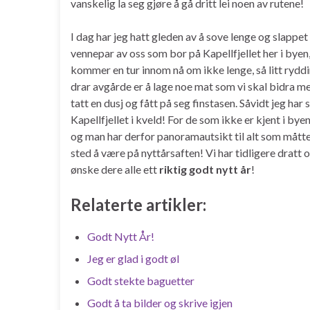
vanskelig la seg gjøre å gå dritt lei noen av rutene!
I dag har jeg hatt gleden av å sove lenge og slappet 
vennepar av oss som bor på Kapellfjellet her i byen,
kommer en tur innom nå om ikke lenge, så litt rydding
drar avgårde er å lage noe mat som vi skal bidra me
tatt en dusj og fått på seg finstasen. Såvidt jeg har 
Kapellfjellet i kveld! For de som ikke er kjent i bye
og man har derfor panoramautsikt til alt som måtte
sted å være på nyttårsaften! Vi har tidligere dratt o
ønske dere alle ett
riktig godt nytt år
!
Relaterte artikler:
Godt Nytt År!
Jeg er glad i godt øl
Godt stekte baguetter
Godt å ta bilder og skrive igjen