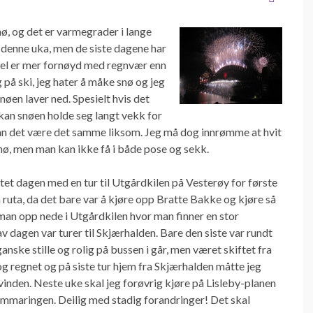
nø, og det er varmegrader i lange
r denne uka, men de siste dagene har
 del er mer fornøyd med regnvær enn
g på ski, jeg hater å måke snø og jeg
nøen laver ned. Spesielt hvis det
kan snøen holde seg langt vekk for
 Da kan det være det samme liksom. Jeg må dog innrømme at hvit
snø, men man kan ikke få i både pose og sekk.
artet dagen med en tur til Utgårdkilen på Vesterøy for første
 ruta, da det bare var å kjøre opp Bratte Bakke og kjøre så
man opp nede i Utgårdkilen hvor man finner en stor
v dagen var turer til Skjærhalden. Bare den siste var rundt
anske stille og rolig på bussen i går, men været skiftet fra
e og regnet og på siste tur hjem fra Skjærhalden måtte jeg
vinden. Neste uke skal jeg forøvrig kjøre på Lisleby-planen
lommaringen. Deilig med stadig forandringer! Det skal