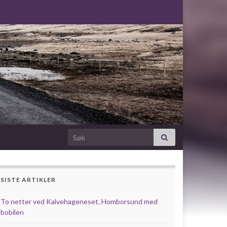
Search for:
SISTE ARTIKLER
To netter ved Kalvehageneset, Homborsund med
bobilen