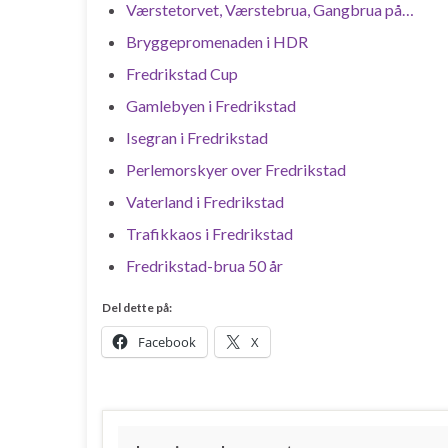
Værstetorvet, Værstebrua, Gangbrua på…
Bryggepromenaden i HDR
Fredrikstad Cup
Gamlebyen i Fredrikstad
Isegran i Fredrikstad
Perlemorskyer over Fredrikstad
Vaterland i Fredrikstad
Trafikkaos i Fredrikstad
Fredrikstad-brua 50 år
Del dette på:
Facebook
X