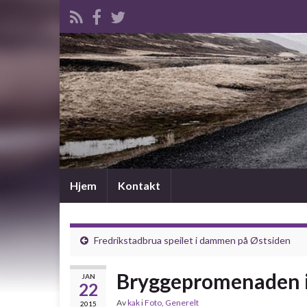
Hjem
Kontakt
Fredrikstadbrua speilet i dammen på Østsiden
Bryggepromenaden i
JAN
22
Av
kak
i
Foto
,
Generelt
2015