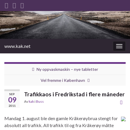
www.kak.net
Slåu
av/på
navig
Ny oppvaskmaskin – nye tabletter
Vel fremme i København
Trafikkaos i Fredrikstad i flere måneder
SEP
09
Av
kak
i
Buss
2011
Mandag 1. august ble den gamle Kråkerøybrua stengt for
absolutt all trafikk. All trafikk til og fra Kråkerøy måtte