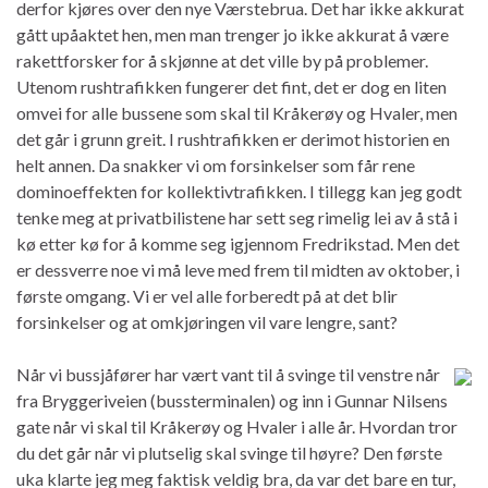
derfor kjøres over den nye Værstebrua. Det har ikke akkurat
gått upåaktet hen, men man trenger jo ikke akkurat å være
rakettforsker for å skjønne at det ville by på problemer.
Utenom rushtrafikken fungerer det fint, det er dog en liten
omvei for alle bussene som skal til Kråkerøy og Hvaler, men
det går i grunn greit. I rushtrafikken er derimot historien en
helt annen. Da snakker vi om forsinkelser som får rene
dominoeffekten for kollektivtrafikken. I tillegg kan jeg godt
tenke meg at privatbilistene har sett seg rimelig lei av å stå i
kø etter kø for å komme seg igjennom Fredrikstad. Men det
er dessverre noe vi må leve med frem til midten av oktober, i
første omgang. Vi er vel alle forberedt på at det blir
forsinkelser og at omkjøringen vil vare lengre, sant?
Når vi bussjåfører har vært vant til å svinge til venstre når
fra Bryggeriveien (bussterminalen) og inn i Gunnar Nilsens
gate når vi skal til Kråkerøy og Hvaler i alle år. Hvordan tror
du det går når vi plutselig skal svinge til høyre? Den første
uka klarte jeg meg faktisk veldig bra, da var det bare en tur,