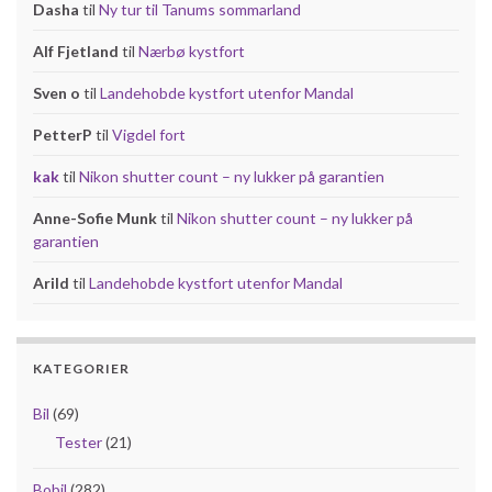
Dasha
til
Ny tur til Tanums sommarland
Alf Fjetland
til
Nærbø kystfort
Sven o
til
Landehobde kystfort utenfor Mandal
PetterP
til
Vigdel fort
kak
til
Nikon shutter count – ny lukker på garantien
Anne-Sofie Munk
til
Nikon shutter count – ny lukker på
garantien
Arild
til
Landehobde kystfort utenfor Mandal
KATEGORIER
Bil
(69)
Tester
(21)
Bobil
(282)