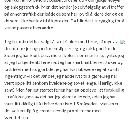
og anleggstrafikk. Men det hender jo selvfølgelig at vi treffer
på annen trafikk der, både de som har lov til å kjøre der og og
de som ikke har lov til å kjøre der. Da blir det litt rygging for å
kunne passere hverandre.
Jeg for min del har valgt å ta ut 4 uker med ferie, så mye av
denne omkjøringsperioden slipper jeg, og takk gud for det.
Siden jeg har kjørt buss i hele skolens sommerferie, syntes jeg
at jeg fortjente litt ferie nå. Jeg har snart hatt ferie i 2 uker og
tatt livet med ro, gjort det jeg har lyst til, være seg absolutt
ingenting, hvis det var det jeg hadde lyst til å gjøre. Jeg har
vært oppe litt sent om kveldene og sovet lenge. Hærlig, ikke
sant? Men før jeg startet ferien har jeg opplevd litt forskjellig
i trafikken, noe av det har jeg glemt allerede, siden jeg har
vært litt dårlig til å skrive den siste 1,5 måneden. Men en er
det vel umulig å glemme, nemlig problemene med
Værstebrua: