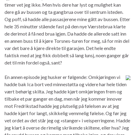
timer vet jeg ikke. Men hvis dere har lyst og mulighet kan
dere gå av bussen og ta gangbrua over til sentrum isteden.
Og poff, så hadde alle passasjerene mine gått av bussen. Etter
hele 35 minutter stående fast på den nye Værstebrua klarte
de derimot å få ned brua igjen. Da hadde de allerede satt inn
en annen buss til å kjøre Torsnes-turen for meg, så for min del
var det bare å kjøre direkte til garasjen. Det hele endte
faktisk med at jeg fikk dobbelt så lang lunsj, noen ganger går
det til min fordel også, sant?
En annen episode jeg husker er følgende: Omkjøringen vi
hadde bak Ica bort ved minnestøtta og videre har hele tiden
vært behørig skilta. Jeg hadde kjørt omkjøringen frem og
tilbake et par ganger en dag, men når jeg kommer innover
mot Fredrikstad hadde jeg plutselig på følelsen av at jeg
hadde kjørt for langt, skikkelig vemmelig følelse. Og før jeg
vet ordet av det står jeg og «stanger» i veisperringene. Hadde
jeg klart å overse de rimelig skrikende skiltene, eller hva? Jeg
får snudd bussen og komme meg tilbake igjen, og der viser