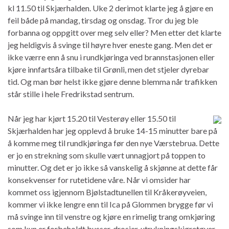
kl 11.50 til Skjærhalden. Uke 2 derimot klarte jeg å gjøre en
feil både på mandag, tirsdag og onsdag. Tror du jeg ble
forbanna og oppgitt over meg selv eller? Men etter det klarte
jeg heldigvis å svinge til høyre hver eneste gang. Men det er
ikke værre enn å snu i rundkjøringa ved brannstasjonen eller
kjøre innfartsåra tilbake til Grønli, men det stjeler dyrebar
tid. Og man bør helst ikke gjøre denne blemma når trafikken
står stille i hele Fredrikstad sentrum.
Når jeg har kjørt 15.20 til Vesterøy eller 15.50 til
Skjærhalden har jeg opplevd å bruke 14-15 minutter bare på
å komme meg til rundkjøringa før den nye Værstebrua. Dette
er jo en strekning som skulle vært unnagjort på toppen to
minutter. Og det er jo ikke så vanskelig å skjønne at dette får
konsekvenser for rutetidene våre. Når vi omsider har
kommet oss igjennom Bjølstadtunellen til Kråkerøyveien,
kommer vi ikke lengre enn til Ica på Glommen brygge før vi
må svinge inn til venstre og kjøre en rimelig trang omkjøring
som kun er forbeholdt busser, drosjer, utrykningskjøretøyer