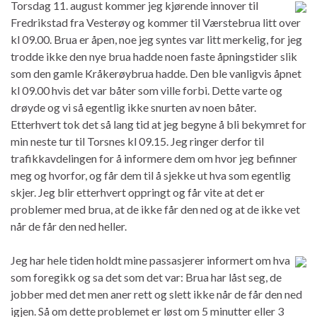
Torsdag 11. august kommer jeg kjørende innover til
Fredrikstad fra Vesterøy og kommer til Værstebrua litt over
kl 09.00. Brua er åpen, noe jeg syntes var litt merkelig, for jeg
trodde ikke den nye brua hadde noen faste åpningstider slik
som den gamle Kråkerøybrua hadde. Den ble vanligvis åpnet
kl 09.00 hvis det var båter som ville forbi. Dette varte og
drøyde og vi så egentlig ikke snurten av noen båter.
Etterhvert tok det så lang tid at jeg begyne å bli bekymret for
min neste tur til Torsnes kl 09.15. Jeg ringer derfor til
trafikkavdelingen for å informere dem om hvor jeg befinner
meg og hvorfor, og får dem til å sjekke ut hva som egentlig
skjer. Jeg blir etterhvert oppringt og får vite at det er
problemer med brua, at de ikke får den ned og at de ikke vet
når de får den ned heller.
Jeg har hele tiden holdt mine passasjerer informert om hva
som foregikk og sa det som det var: Brua har låst seg, de
jobber med det men aner rett og slett ikke når de får den ned
igjen. Så om dette problemet er løst om 5 minutter eller 3