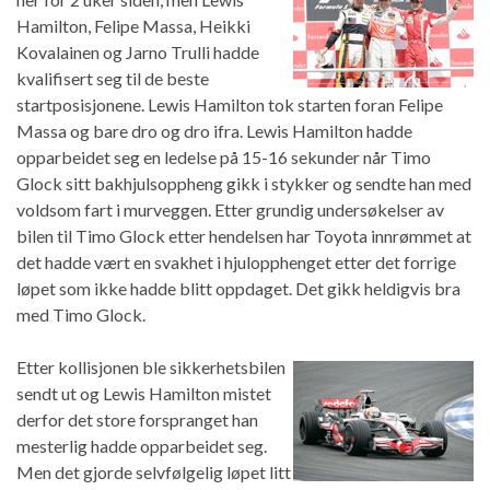
Hamilton, Felipe Massa, Heikki
Kovalainen og Jarno Trulli hadde
kvalifisert seg til de beste
startposisjonene. Lewis Hamilton tok starten foran Felipe
Massa og bare dro og dro ifra. Lewis Hamilton hadde
opparbeidet seg en ledelse på 15-16 sekunder når Timo
Glock sitt bakhjulsoppheng gikk i stykker og sendte han med
voldsom fart i murveggen. Etter grundig undersøkelser av
bilen til Timo Glock etter hendelsen har Toyota innrømmet at
det hadde vært en svakhet i hjulopphenget etter det forrige
løpet som ikke hadde blitt oppdaget. Det gikk heldigvis bra
med Timo Glock.
Etter kollisjonen ble sikkerhetsbilen
sendt ut og Lewis Hamilton mistet
derfor det store forspranget han
mesterlig hadde opparbeidet seg.
Men det gjorde selvfølgelig løpet litt