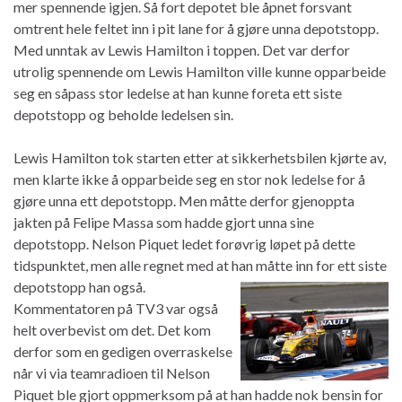
mer spennende igjen. Så fort depotet ble åpnet forsvant
omtrent hele feltet inn i pit lane for å gjøre unna depotstopp.
Med unntak av Lewis Hamilton i toppen. Det var derfor
utrolig spennende om Lewis Hamilton ville kunne opparbeide
seg en såpass stor ledelse at han kunne foreta ett siste
depotstopp og beholde ledelsen sin.
Lewis Hamilton tok starten etter at sikkerhetsbilen kjørte av,
men klarte ikke å opparbeide seg en stor nok ledelse for å
gjøre unna ett depotstopp. Men måtte derfor gjenoppta
jakten på Felipe Massa som hadde gjort unna sine
depotstopp. Nelson Piquet ledet forøvrig løpet på dette
tidspunktet, men alle regnet med at han måtte inn for ett siste
depotstopp han også.
Kommentatoren på TV3 var også
helt overbevist om det. Det kom
derfor som en gedigen overraskelse
når vi via teamradioen til Nelson
Piquet ble gjort oppmerksom på at han hadde nok bensin for