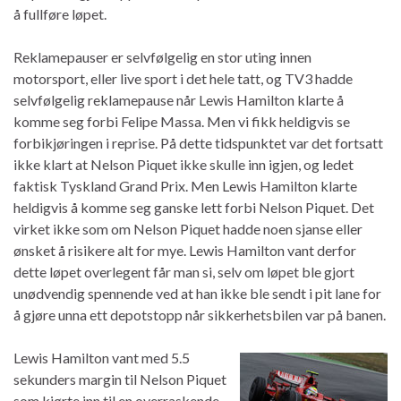
å fullføre løpet.
Reklamepauser er selvfølgelig en stor uting innen
motorsport, eller live sport i det hele tatt, og TV3 hadde
selvfølgelig reklamepause når Lewis Hamilton klarte å
komme seg forbi Felipe Massa. Men vi fikk heldigvis se
forbikjøringen i reprise. På dette tidspunktet var det fortsatt
ikke klart at Nelson Piquet ikke skulle inn igjen, og ledet
faktisk Tyskland Grand Prix. Men Lewis Hamilton klarte
heldigvis å komme seg ganske lett forbi Nelson Piquet. Det
virket ikke som om Nelson Piquet hadde noen sjanse eller
ønsket å risikere alt for mye. Lewis Hamilton vant derfor
dette løpet overlegent får man si, selv om løpet ble gjort
unødvendig spennende ved at han ikke ble sendt i pit lane for
å gjøre unna ett depotstopp når sikkerhetsbilen var på banen.
Lewis Hamilton vant med 5.5
sekunders margin til Nelson Piquet
som kjørte inn til en overraskende