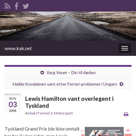
www.kak.net
Slåu
av/på
navig
Varg Veum – Din til døden
Heikki Kovalainen vant etter Ferrari-problemer i Ungarn
Lewis Hamilton vant overlegent i
AUG
03
Tyskland
2008
Av
kak
i
Formel 1
,
Motorsport
Tyskland Grand Prix ble ikke omtalt
her for 2 uker siden, men Lewis