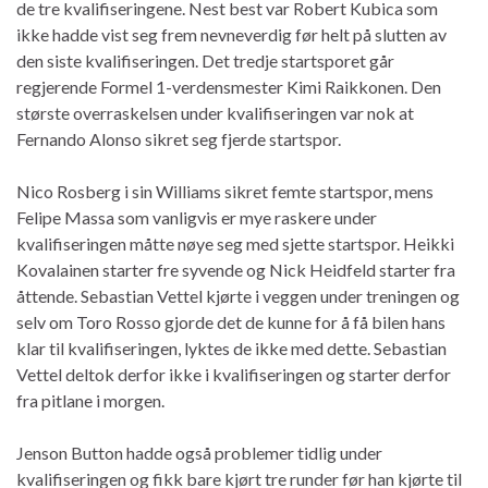
de tre kvalifiseringene. Nest best var Robert Kubica som
ikke hadde vist seg frem nevneverdig før helt på slutten av
den siste kvalifiseringen. Det tredje startsporet går
regjerende Formel 1-verdensmester Kimi Raikkonen. Den
største overraskelsen under kvalifiseringen var nok at
Fernando Alonso sikret seg fjerde startspor.
Nico Rosberg i sin Williams sikret femte startspor, mens
Felipe Massa som vanligvis er mye raskere under
kvalifiseringen måtte nøye seg med sjette startspor. Heikki
Kovalainen starter fre syvende og Nick Heidfeld starter fra
åttende. Sebastian Vettel kjørte i veggen under treningen og
selv om Toro Rosso gjorde det de kunne for å få bilen hans
klar til kvalifiseringen, lyktes de ikke med dette. Sebastian
Vettel deltok derfor ikke i kvalifiseringen og starter derfor
fra pitlane i morgen.
Jenson Button hadde også problemer tidlig under
kvalifiseringen og fikk bare kjørt tre runder før han kjørte til