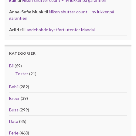
kak
til
Nikon shutter count – ny lukker på garantien
Anne-Sofie Munk
til
Nikon shutter count – ny lukker på
garantien
Arild
til
Landehobde kystfort utenfor Mandal
KATEGORIER
Bil
(69)
Tester
(21)
Bobil
(282)
Broer
(39)
Buss
(299)
Data
(85)
Ferie
(460)