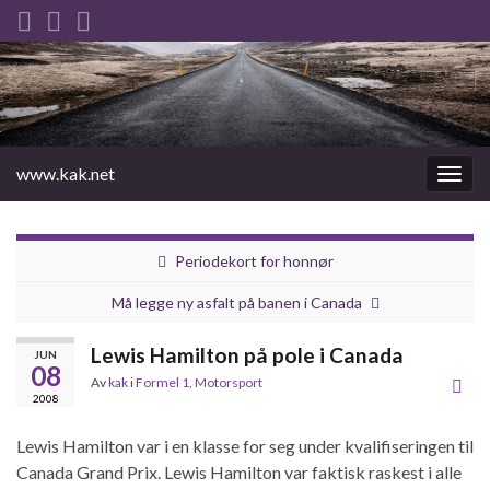
www.kak.net
Slåu
av/på
navig
Periodekort for honnør
Må legge ny asfalt på banen i Canada
Lewis Hamilton på pole i Canada
JUN
08
Av
kak
i
Formel 1
,
Motorsport
2008
Lewis Hamilton var i en klasse for seg under kvalifiseringen til
Canada Grand Prix. Lewis Hamilton var faktisk raskest i alle