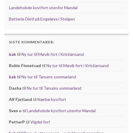
Landehobde kystfort utenfor Mandal
Batterie Dietl på Engeløya i Steigen
SISTE KOMMENTARER:
kak
til
Ny tur til Møvik fort i Kristiansand
Robin Finnetsad
til
Ny tur til Møvik fort i Kristiansand
kak
til
Ny tur til Tanums sommarland
Dasha
til
Ny tur til Tanums sommarland
Alf Fjetland
til
Nærbø kystfort
Sven o
til
Landehobde kystfort utenfor Mandal
PetterP
til
Vigdel fort