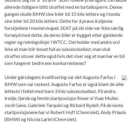
allerede tidligere blitt straffet med en turtallssperre. Denne
gangen skulle BMW sine biler bli 15 kilo lettere og Honda
sine biler bli 20 kilo lettere. Dette for å prøve å utjevne
forskjellene i mesterskapet. SEAT på sin side var ikke særlig
fornøyd med dette, da deres biler er bygget etter gjeldende
regler og retningslinjer i WTCC. Det holder med andre ord
ikke at man blir lesset full av suksessballast, man skal
straffes utover dette også hvis det viser seg at man har en bil
som fungerer bedre enn konkurrentenes?
Under gårsdagens kvalifisering var det Augusto Farfus i
BMW som var raskest. Augusto Farfus er også blant de aller
letteste i feltet med bare 3 kilo suksessballast. På andre,
tredje, fjerde og femte startposisjon finner vi Yvan Muller,
Jordi Gene, Gabriele Tarquini og Richard Rydell. På de neste
startposisjonene har vi Robert Huff (Chevrolet), Andy Priaulx
(BMW) og Nicola Larini (Chevrolet).