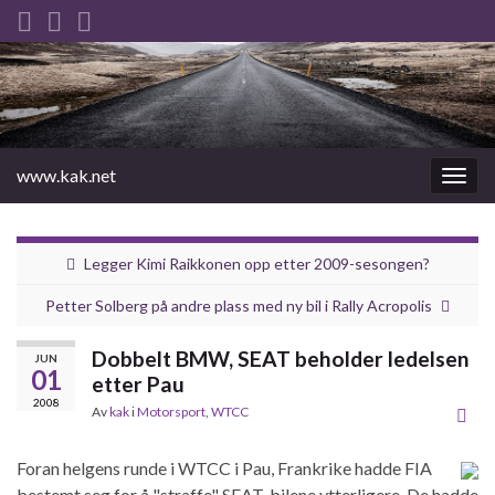
www.kak.net
Slåu
av/på
navig
Legger Kimi Raikkonen opp etter 2009-sesongen?
Petter Solberg på andre plass med ny bil i Rally Acropolis
Dobbelt BMW, SEAT beholder ledelsen
JUN
01
etter Pau
2008
Av
kak
i
Motorsport
,
WTCC
Foran helgens runde i WTCC i Pau, Frankrike hadde FIA
bestemt seg for å "straffe" SEAT-bilene ytterligere. De hadde