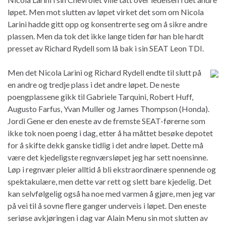
løpet. Men mot slutten av løpet virket det som om Nicola
Larini hadde gitt opp og konsentrerte seg om å sikre andre
plassen. Men da tok det ikke lange tiden før han ble hardt
presset av Richard Rydell som lå bak i sin SEAT Leon TDI.
Men det Nicola Larini og Richard Rydell endte til slutt på
en andre og tredje plass i det andre løpet. De neste
poengplassene gikk til Gabriele Tarquini, Robert Huff,
Augusto Farfus, Yvan Muller og James Thompson (Honda).
Jordi Gene er den eneste av de fremste SEAT-førerne som
ikke tok noen poeng i dag, etter å ha måttet besøke depotet
for å skifte dekk ganske tidlig i det andre løpet. Dette må
være det kjedeligste regnværsløpet jeg har sett noensinne.
Løp i regnvær pleier alltid å bli ekstraordinære spennende og
spektakulære, men dette var rett og slett bare kjedelig. Det
kan selvfølgelig også ha noe med varmen å gjøre, men jeg var
på vei til å sovne flere ganger underveis i løpet. Den eneste
seriøse avkjøringen i dag var Alain Menu sin mot slutten av