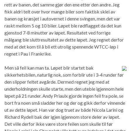
rett av banen, det samme gjør den ene etter den andre. Jeg
fikk aldri telt over hvor mange biler som faktisk sklei av
banen og kræsjet i autovernet i denne svingen, men det var
raskt mellom 5 og 10 biler. Løpet ble rødflagget da det kun
gjenstod 7-8 minutter av løpet. Resultatet ved forrige
målgang ble sluttresultatet av dette løpet. Jeg regnet derfor
med at det kom til å bli ett utrolig spennende WTCC-løp i
regnet i Pau i Frankrike.
Men så feil kan man ta. Løpet blir startet bak
sikkerhetsbilen, naturlig nok, som forblir ute i 3-4 runder før
den slipper feltet avgårde. Dermed regnet jeg med at
underholdningen skulle starte, men den uteble igjennom hele
løpet på 21 runder. Andy Priaulx gjorde ingen feil fra pole, se
bort fra noen små sladder her og der og gikk derfor vinnende
ut av dette løpet. Han var dog truet av både Nicola Larini og
Richard Rydell bak der igjen igjennom store deler av løpet.
Det ville derfor ikke være store feilen som skulle til før
Nicola Larini i sin Chevrolet ville tatt over ledelsen i det andre