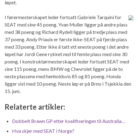
løpet.
I førermesterskapet leder fortsatt Gabriele Tarquini for
SEAT med sine 45 poeng. Yvan Muller ligger på andre plass
med 38 poeng og Richard Rydell ligger på tredje plass med
37 poeng. Andy Priaulx er første ikke-SEAT på fjerde plass
med 33 poeng. Etter ikke å tatt ett eneste poeng i det andre
løpet har Jordi Gene rykket ned til femte plass med sine 30
poeng. I konstruktørmesterskapet leder fortsatt SEAT med
sine 115 poeng, mens BMW og Chevrolet ligger på de to
neste plassene med henholdsvis 85 og 81 poeng. Honda
ligger sist med 10 poeng. Neste løp er på Brno i Tsjekkia den
15. juni.
Relaterte artikler:
Dobbelt Brawn GP etter kvalifiseringen til Australia…
Hva skjer med SEAT i Norge?