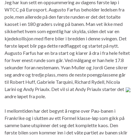
Jeg har kun sett en oppsummering av dagens første løp i
WTCC på Eurosport. Augusto Farfus beholder ledelsen fra
pole, men allerede på den første runden er det det totalte
kaoset i en 180 graders sving på banen. Man vet ikke med
sikkerhet hvem som egentlig har skylda, siden det var en
kjedekollisjon med flere biler i bredden i denne svingen. Det
første løpet blir pga dette rødflagget og startet på nytt.
Augusto Farfus har en bra start og klarer å dra i fra hele feltet
for hver enest runde som går. Ved målgang er han hele 17.8
sekunder foran nestemann. Yvan Muller og Jordi Gene sikrer
seg andre og tredje plass, mens de neste poengplassene går
til Robert Huff, Gabriele Tarquini, Richard Rydell, Nicola
Larini
og Andy Priaulx. Det vil si at Andy Priaulx starter det
andre løpet fra pole.
I mellomtiden har det begynt å regne over Pau-banen i
Frankrike og i slutten av ett Formel klasse-løp som gikk på
samme bane utspinner det seg det komplette kaos. Den
første bilen som kommer inn i det våte partiet av banen sklir