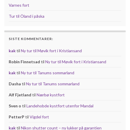
Varnes fort
Tur til Öland i påska
SISTE KOMMENTARER:
kak
til
Ny tur til Møvik fort i Kristiansand
Robin Finnetsad
til
Ny tur til Møvik fort i Kristiansand
kak
til
Ny tur til Tanums sommarland
Dasha
til
Ny tur til Tanums sommarland
Alf Fjetland
til
Nærbø kystfort
Sven o
til
Landehobde kystfort utenfor Mandal
PetterP
til
Vigdel fort
kak
til
Nikon shutter count – ny lukker på garantien