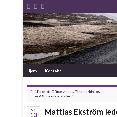
Hjem
Kontakt
Microsoft Office vraket, Thunderbird og
OpenOffice.org installert!
Mattias Ekström lede
APR
13