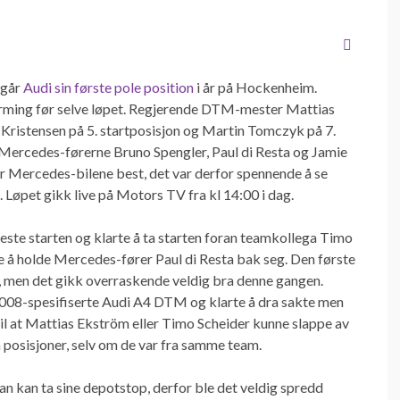
 går
Audi sin første pole position
i år på Hockenheim.
arming før selve løpet. Regjerende DTM-mester Mattias
 Kristensen på 5. startposisjon og Martin Tomczyk på 7.
 Mercedes-førerne Bruno Spengler, Paul di Resta og Jamie
 Mercedes-bilene best, det var derfor spennende å se
 Løpet gikk live på Motors TV fra kl 14:00 i dag.
este starten og klarte å ta starten foran teamkollega Timo
arte å holde Mercedes-fører Paul di Resta bak seg. Den første
s, men det gikk overraskende veldig bra denne gangen.
008-spesifiserte Audi A4 DTM og klarte å dra sakte men
t til at Mattias Ekström eller Timo Scheider kunne slappe av
m posisjoner, selv om de var fra samme team.
man kan ta sine depotstop, derfor ble det veldig spredd