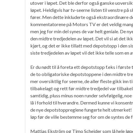
utover i løpet. Det ble derfor også ganske uoversik
løpet. Heldigvis har tv-seerne listen til venstre på
fører. Men dette inkluderte også ekstraordinære de
kommentatorene på Motors TV er det veldig mange
men jeg for min del synes de var helt geniale. De ny
den midtre tredjedelen av løpet. Det vil si at det ik
kjørt, og det er ikke tillatt med depotstopp i den si
siste tredjedelen av løpet vil det ikke telle som e
Er du nødt til å foreta ett depotstopp f.eks i første
de to obligatoriske depotstoppene i den midtre tre
mer oversiktlig for seerne, de aller fleste gikk inn t
tilbakelagt og rett før midtre tredjedel var tilbake
samtidig, pluss minus noen runder selvfølgelig, noe
lå i forhold til hverandre. Dermed kunne vi konsent
de nye depotstoppreglene fungerte helt utmerket!
løp før de ville bestemme seg for om de syntes de f
Mattias Ekström og Timo Scheider som lå hele løp