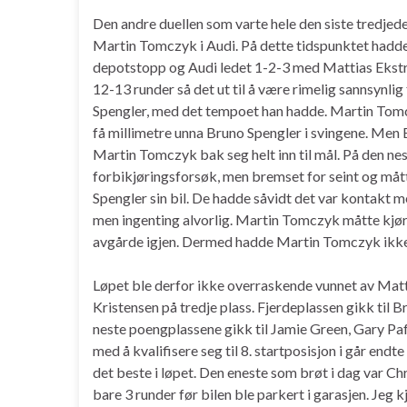
Den andre duellen som varte hele den siste tredje
Martin Tomczyk i Audi. På dette tidspunktet hadde
depotstopp og Audi ledet 1-2-3 med Mattias Ekstr
12-13 runder så det ut til å være rimelig sannsynli
Spengler, med det tempoet han hadde. Martin Tom
få millimetre unna Bruno Spengler i svingene. Men B
Martin Tomczyk bak seg helt inn til mål. På den ne
forbikjøringsforsøk, men bremset for seint og måt
Spengler sin bil. De hadde såvidt det var kontakt m
men ingenting alvorlig. Martin Tomczyk måtte kjøre
avgårde igjen. Dermed hadde Martin Tomczyk ikke f
Løpet ble derfor ikke overraskende vunnet av Mat
Kristensen på tredje plass. Fjerdeplassen gikk til
neste poengplassene gikk til Jamie Green, Gary Paf
med å kvalifisere seg til 8. startposisjon i går endte 
det beste i løpet. Den eneste som brøt i dag var C
bare 3 runder før bilen ble parkert i garasjen. Jeg kj