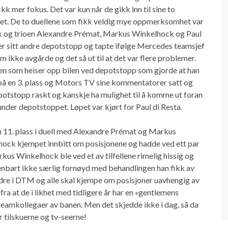
k mer fokus. Det var kun når de gikk inn til sine to
øpet. De to duellene som fikk veldig mye oppmerksomhet var
 og trioen Alexandre Prémat, Markus Winkelhock og Paul
 sitt andre depotstopp og tapte ifølge Mercedes teamsjef
ikke avgårde og det så ut til at det var flere problemer.
aken som heiser opp bilen ved depotstopp som gjorde at han
 på en 3. plass og Motors TV sine kommentatorer satt og
depotstopp raskt og kanskje ha mulighet til å komme ut foran
nder depotstoppet. Løpet var kjørt for Paul di Resta.
 11. plass i duell med Alexandre Prémat og Markus
ck kjempet innbitt om posisjonene og hadde ved ett par
us Winkelhock ble ved et av tilfellene rimelig hissig og
enbart ikke særlig fornøyd med behandlingen han fikk av
dre i DTM og alle skal kjempe om posisjoner uavhengig av
ra at de i likhet med tidligere år har en «gentlemens
teamkollegaer av banen. Men det skjedde ikke i dag, så da
r tilskuerne og tv-seerne!