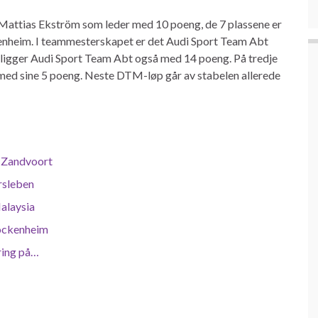
 Mattias Ekström som leder med 10 poeng, de 7 plassene er
kenheim. I teammesterskapet er det Audi Sport Team Abt
 ligger Audi Sport Team Abt også med 14 poeng. På tredje
d sine 5 poeng. Neste DTM-løp går av stabelen allerede
å Zandvoort
ersleben
Malaysia
Hockenheim
ring på…