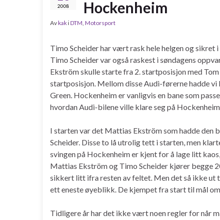
Hockenheim
2008
Av
kak
i
DTM
,
Motorsport
Timo Scheider har vært rask hele helgen og sikret i
Timo Scheider var også raskest i søndagens oppv
Ekström skulle starte fra 2. startposisjon med Tom
startposisjon. Mellom disse Audi-førerne hadde vi
Green. Hockenheim er vanligvis en bane som passer
hvordan Audi-bilene ville klare seg på Hockenheim.
I starten var det Mattias Ekström som hadde den b
Scheider. Disse to lå utrolig tett i starten, men kl
svingen på Hockenheim er kjent for å lage litt kao
Mattias Ekström og Timo Scheider kjører begge 2
sikkert litt ifra resten av feltet. Men det så ikke u
ett eneste øyeblikk. De kjempet fra start til mål o
Tidligere år har det ikke vært noen regler for når 