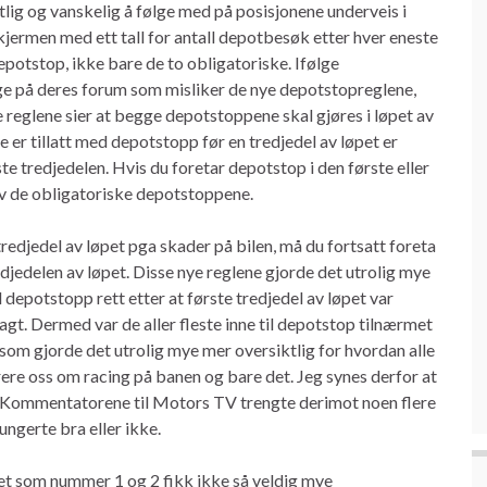
tlig og vanskelig å følge med på posisjonene underveis i
 skjermen med ett tall for antall depotbesøk etter hver eneste
potstop, ikke bare de to obligatoriske. Ifølge
 på deres forum som misliker de nye depotstopreglene,
e reglene sier at begge depotstoppene skal gjøres i løpet av
ke er tillatt med depotstopp før en tredjedel av løpet er
ste tredjedelen. Hvis du foretar depotstop i den første eller
n av de obligatoriske depotstoppene.
 tredjedel av løpet pga skader på bilen, må du fortsatt foreta
djedelen av løpet. Disse nye reglene gjorde det utrolig mye
il depotstopp rett etter at første tredjedel av løpet var
lagt. Dermed var de aller fleste inne til depotstop tilnærmet
 som gjorde det utrolig mye mer oversiktlig for hvordan alle
rere oss om racing på banen og bare det. Jeg synes derfor at
 Kommentatorene til Motors TV trengte derimot noen flere
ungerte bra eller ikke.
et som nummer 1 og 2 fikk ikke så veldig mye