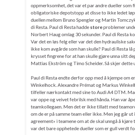
oppmerksomhet, det var et par andre dueller som fik
obligatoriske depotstopp at disse to ikke ledet l
duellen mellom Bruno Spengler og Martin Tomczyk
di Resta. Paul di Resta hadde
store
problemer under
Norbert Haug omlag 30 sekunder. Paul di Resta kom 
Var det en løs felg eller var det den hydrauliske s
ikke kom avgårde som han skulle? Paul di Resta lå
krysset fingrene for at han skulle gjøre unna sitt 
Mattias Ekström og Timo Scheider. Så skjer dette u
Paul di Resta endte derfor opp med å kjempe om en
Winkelhock. Alexandre Prémat og Markus Winkelho
tilfeller nærkontakt med sine to Audi A4 DTM. Mark
var oppe og veivet febrilsk med hånda. Han var åp
teamkollegaen. Men det er ikke tillatt med teamor
om de er på samme team eller ikke. Men jeg går ut if
agreement» i teamene om at de skal unngå å kjøre 
var det bare opphetede dueller som er gull verdt fo