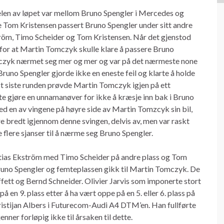
delen av løpet var mellom Bruno Spengler i Mercedes og
 Tom Kristensen passert Bruno Spengler under sitt andre
öm, Timo Scheider og Tom Kristensen. Når det gjenstod
g for at Martin Tomczyk skulle klare å passere Bruno
czyk nærmet seg mer og mer og var på det nærmeste none
runo Spengler gjorde ikke en eneste feil og klarte å holde
st siste runden prøvde Martin Tomczyk igjen på ett
te gjøre en unnamanøver for ikke å kræsje inn bak i Bruno
ed en av vingene på høyre side av Martin Tomzcyk sin bil,
 bredt igjennom denne svingen, delvis av, men var raskt
lere sjanser til å nærme seg Bruno Spengler.
tias Ekström med Timo Scheider på andre plass og Tom
 Bruno Spengler og femteplassen gikk til Martin Tomczyk. De
fett og Bernd Schneider. Olivier Jarvis som imponerte stort
på en 9. plass etter å ha vært oppe på en 5. eller 6. plass på
hristijan Albers i Futurecom-Audi A4 DTM’en. Han fullførte
enner forløpig ikke til årsaken til dette.