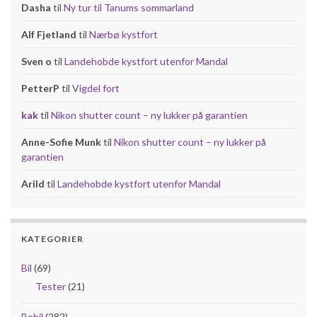
Dasha
til
Ny tur til Tanums sommarland
Alf Fjetland
til
Nærbø kystfort
Sven o
til
Landehobde kystfort utenfor Mandal
PetterP
til
Vigdel fort
kak
til
Nikon shutter count – ny lukker på garantien
Anne-Sofie Munk
til
Nikon shutter count – ny lukker på
garantien
Arild
til
Landehobde kystfort utenfor Mandal
KATEGORIER
Bil
(69)
Tester
(21)
Bobil
(282)