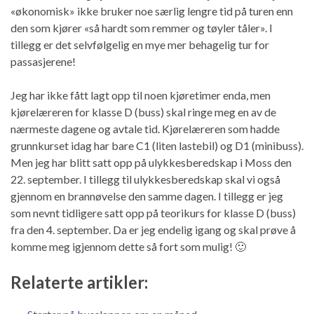
«økonomisk» ikke bruker noe særlig lengre tid på turen enn
den som kjører «så hardt som remmer og tøyler tåler». I
tillegg er det selvfølgelig en mye mer behagelig tur for
passasjerene!
Jeg har ikke fått lagt opp til noen kjøretimer enda, men
kjørelæreren for klasse D (buss) skal ringe meg en av de
nærmeste dagene og avtale tid. Kjørelæreren som hadde
grunnkurset idag har bare C1 (liten lastebil) og D1 (minibuss).
Men jeg har blitt satt opp på ulykkesberedskap i Moss den
22. september. I tillegg til ulykkesberedskap skal vi også
gjennom en brannøvelse den samme dagen. I tillegg er jeg
som nevnt tidligere satt opp på teorikurs for klasse D (buss)
fra den 4. september. Da er jeg endelig igang og skal prøve å
komme meg igjennom dette så fort som mulig! 🙂
Relaterte artikler: