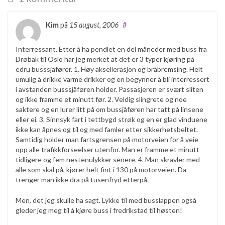
Kim
på
15 august, 2006
#
Interressant. Etter å ha pendlet en del måneder med buss fra
Drøbak til Oslo har jeg merket at det er 3 typer kjøring på
edru busssjåfører. 1. Høy aksellerasjon og bråbremsing. Helt
umulig å drikke varme drikker og en begynner å bli interressert
i avstanden busssjåføren holder. Passasjeren er svært sliten
og ikke framme et minutt før. 2. Veldig slingrete og noe
saktere og en lurer litt på om bussjåføren har tatt på linsene
eller ei. 3. Sinnsyk fart i tettbygd strøk og en er glad vinduene
ikke kan åpnes og til og med famler etter sikkerhetsbeltet.
Samtidig holder man fartsgrensen på motorveien for å veie
opp alle trafikkforseelser utenfor. Man er framme et minutt
tidligere og fem nestenulykker senere. 4. Man skravler med
alle som skal på, kjører helt fint i 130 på motorveien. Da
trenger man ikke dra på tusenfryd etterpå.
Men, det jeg skulle ha sagt. Lykke til med busslappen også
gleder jeg meg til å kjøre buss i fredrikstad til høsten!