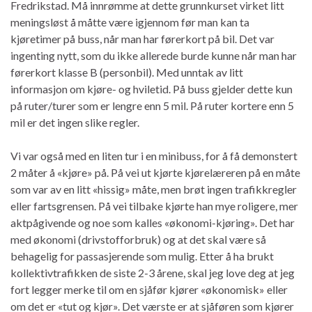
Fredrikstad. Må innrømme at dette grunnkurset virket litt
meningsløst å måtte være igjennom før man kan ta
kjøretimer på buss, når man har førerkort på bil. Det var
ingenting nytt, som du ikke allerede burde kunne når man har
førerkort klasse B (personbil). Med unntak av litt
informasjon om kjøre- og hviletid. På buss gjelder dette kun
på ruter/turer som er lengre enn 5 mil. På ruter kortere enn 5
mil er det ingen slike regler.
Vi var også med en liten tur i en minibuss, for å få demonstert
2 måter å «kjøre» på. På vei ut kjørte kjørelæreren på en måte
som var av en litt «hissig» måte, men brøt ingen trafikkregler
eller fartsgrensen. På vei tilbake kjørte han mye roligere, mer
aktpågivende og noe som kalles «økonomi-kjøring». Det har
med økonomi (drivstofforbruk) og at det skal være så
behagelig for passasjerende som mulig. Etter å ha brukt
kollektivtrafikken de siste 2-3 årene, skal jeg love deg at jeg
fort legger merke til om en sjåfør kjører «økonomisk» eller
om det er «tut og kjør». Det værste er at sjåføren som kjører