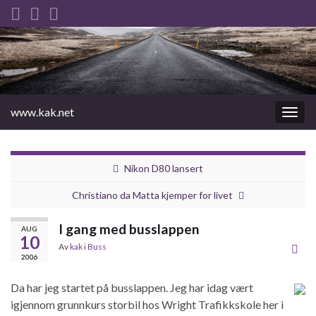
www.kak.net
Slåu
av/på
navig
Nikon D80 lansert
Christiano da Matta kjemper for livet
I gang med busslappen
AUG
10
Av
kak
i
Buss
2006
Da har jeg startet på busslappen. Jeg har idag vært
igjennom grunnkurs storbil hos Wright Trafikkskole her i