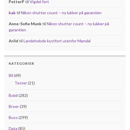
PetterP
til
Vigdel fort
kak
til
Nikon shutter count – ny lukker på garantien
Anne-Sofie Munk
til
Nikon shutter count – ny lukker på
garantien
Arild
til
Landehobde kystfort utenfor Mandal
KATEGORIER
Bil
(69)
Tester
(21)
Bobil
(282)
Broer
(39)
Buss
(299)
Data
(85)