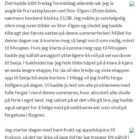
Det hadde blitt fredag formiddag allerede når jeg la
avgårde fra rasteplassen ved Stor-Elgen i Østerdalen,
nærmere bestemt klokka 11.08. Jeg måtte jo selvfølgelig
sikre meg noen bilder av Stor-Elgen og stedet jeg hadde
tilbragt den første natten på denne sommerferien! Målet for
denne dagen var å komme meg så langt nord som mulig, minst
til Mosjøen. Hvis jeg klarte å komme meg opp til Mosjøen
hadde jeg isåfall unnagjort ytterligere 66 mil på vei nordover
til Senja. I bakhodet har jeg hele tiden håpet på å klare å kjøre
en enda lengre etappe, for da vil den tredje og siste etappen
opp til Senja bli enda kortere. I tillegg vil jeg treffe ferga
tidligere på dagen. Vi hadde jo lest om alle problemene med
fulle ferger i nord denne sommeren, hvor absolutt alle skulle
på ferie i eget land. Jeg satset på at det ville gå bra, jeg hadde
også sørget for å følge med på webkameraet som stod på
fergekaia i Bognes.
Jeg starter dagen med bare frukt og appelsinjuice til
frokost, så det tar ikke så lang tid før jeg trenger litt påfyll i