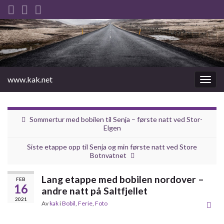
www.kak.net
Slåu
av/på
navig
Sommertur med bobilen til Senja – første natt ved Stor-
Elgen
Siste etappe opp til Senja og min første natt ved Store
Botnvatnet
Lang etappe med bobilen nordover –
FEB
16
andre natt på Saltfjellet
2021
Av
kak
i
Bobil
,
Ferie
,
Foto