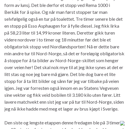
form av lunsj. Det ble derfor et stopp ved Rema 1000 i
Berkåk for å spise. Og når man først stopper tar man
selvfølgelig også en tur på toalettet. Tre timer senere ble det
en stopp på Esso Asphaugen for å fylle diesel. Jeg fikk lirka
på 58,23 liter til 14,99 kroner literen. Deretter gikk turen
videre nordover i to timer og 18 minutter før det ble et
obligatorisk stopp ved Nordlandsporten! Nå er dette bare
min andre tur til Nord-Norge, så det er foreløpig obligatorisk
å stoppe for å ta bilder av Nord-Norge-skiltet som henger
over veien her! Det skal nok mye til at jeg ikke synes at det er
litt stas og noe jeg bare må gjøre. Det ble dog bare et lite
stopp for å ta litt bilder og sånn før jeg var tilbake på veien
igjen. Jeg var forresten også innom en av Statens Vegvesen
sine vekter og fikk veid bobilen til 3.180 kilo uten fører. Litt
lavere matchvekt enn sist jeg var på tur til Nord-Norge, siden
jeg nå ikke hadde med meg et lager av brus kjøpt i Sverige.
Den siste og lengste etappen denne fredagen ble på 3 timer