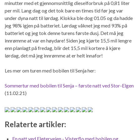
minutter med et gjennomsnittlig dieselforbruk på 0,81 liter
per mil. Lang dag og det tok bare en times tid før jeg var
under dyna natt til lørdag. Klokka ble dog 01.05 og da hadde
jeg 98% igjen på batteriet. Lørdag våknet jeg med 93% på
batteriet og jeg tok denne turens første dusj. Det må jeg
innrømme at var en høydare! Siden jeg kjørte 15,5 mil lengre
enn planlagt på fredag, blir det 15,5 mil kortere å kjøre
lørdag, det må jeg innrømme at er helt innafor!
Les mer om turen med bobilen til Senja her:
Sommertur med bobilen til Senja – første natt ved Stor-Elgen
(11.02.21)
Relaterte artikler:
En natt ved Fløterveien - Visterflo med bobilen og…