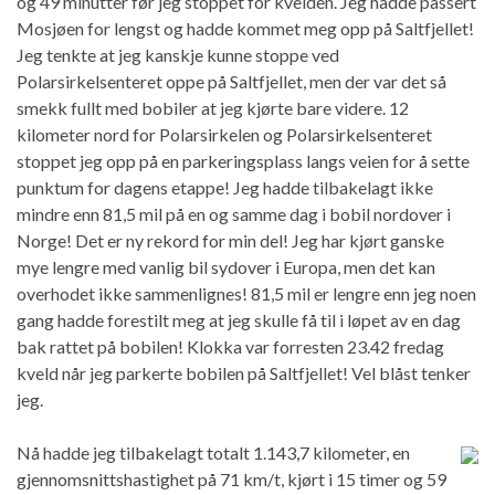
og 49 minutter før jeg stoppet for kvelden. Jeg hadde passert
Mosjøen for lengst og hadde kommet meg opp på Saltfjellet!
Jeg tenkte at jeg kanskje kunne stoppe ved
Polarsirkelsenteret oppe på Saltfjellet, men der var det så
smekk fullt med bobiler at jeg kjørte bare videre. 12
kilometer nord for Polarsirkelen og Polarsirkelsenteret
stoppet jeg opp på en parkeringsplass langs veien for å sette
punktum for dagens etappe! Jeg hadde tilbakelagt ikke
mindre enn 81,5 mil på en og samme dag i bobil nordover i
Norge! Det er ny rekord for min del! Jeg har kjørt ganske
mye lengre med vanlig bil sydover i Europa, men det kan
overhodet ikke sammenlignes! 81,5 mil er lengre enn jeg noen
gang hadde forestilt meg at jeg skulle få til i løpet av en dag
bak rattet på bobilen! Klokka var forresten 23.42 fredag
kveld når jeg parkerte bobilen på Saltfjellet! Vel blåst tenker
jeg.
Nå hadde jeg tilbakelagt totalt 1.143,7 kilometer, en
gjennomsnittshastighet på 71 km/t, kjørt i 15 timer og 59