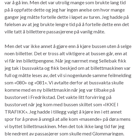
var å gå inn. Men det var utrolig mange som brukte lang tid
på å oppfatte dette og jeg har ingen anelse om hvor mange
ganger jeg måtte fortelle dette i løpet av turen. Jeg hadde på
følelsen av at jeg brukte lengre tid på å fortelle dette enn det
ville tatt å billettere passasjerene på vanlig måte.
Men det var ikke annet å gjøre enn å kjøre bussen uten å selge
noen billetter. Det er tross alt viktigere at bussen går, enn at
vi får inn billettpengene. Når jeg nærmet meg Sellebak fikk
jeg tak i bussvakta og fikk beskjed om at billettmaskinen var
full og måtte leses av, det vil si nogenlunde samme feilmelding
som «080» og «081». Vi avtalte derfor at bussvakta skulle
komme med en ny billettmaskin når jeg var tilbake på
busstorvet i Fredrikstad. Det vakte litt forvirring på
busstorvet når jeg kom med bussen skiltet som «IKKE I
TRAFIKK». Jeg hadde i tillegg valgt å kjøre inn i ett annet
spor for å prøve å unngå at alle kom «masende» på døra mens
vi byttet billettmaskinen. Men det tok ikke lang tid før jeg
ble nedrent av passasjerer som skulle med Glommaringen.