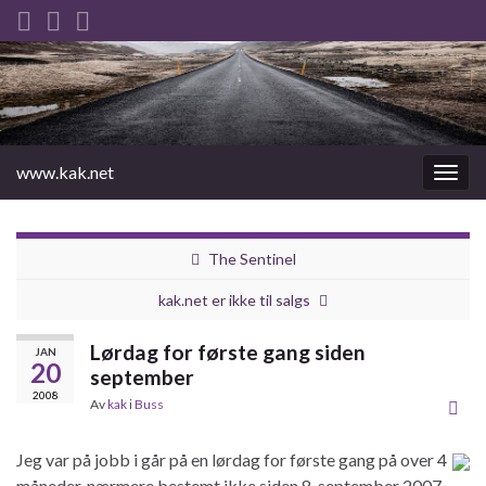
www.kak.net
Slåu
av/på
navig
The Sentinel
kak.net er ikke til salgs
Lørdag for første gang siden
JAN
20
september
2008
Av
kak
i
Buss
Jeg var på jobb i går på en lørdag for første gang på over 4
måneder, nærmere bestemt ikke siden 8. september 2007.