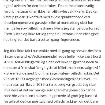
og må avleses før den kan brukes. Det er mest sannsynlig
fordi billettmaskinen ikke har blitt avlest skikkelig. Det kan
være pga dårlig kontakt med avleserpunktet nede ved
dieselpumpene ved garasjen eller at man rett og slett har
glemt å lese av billettmaskinen. Mens jeg står på busstorvet i
Fredrikstad og ikke får logget på billettmaskinen eller gjort
noe ting, var det bare å sette i gang ringerunden.
Jeg fikk ikke tak i bussvakta med en gang og prøvde derfor å
ringe noen andre. Vedkommende hadde heller ikke vært borti
«090»-feilmeldinga før og siden det ikke er gjort på noen få
minutter å fremskaffe og bytte ut billettmaskinen, valgte vi å
kjøre en runde med Glommaringen «uten» billettmaskin. Det
vil si at 16:00-avgangen med Glommaringen på riksvei 111
med retur på riksvei 109 fra Sarpsborg var gratis. Jeg skal
love dere at det var mange som sperret øynene opp når de
bare ble vinket inn i bussen. Jeg prøvde så godt jeg kunne å
fortelle at det var noe galt med billettmaskinen og det bare