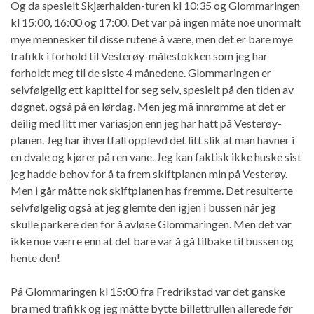
Og da spesielt Skjærhalden-turen kl 10:35 og Glommaringen
kl 15:00, 16:00 og 17:00. Det var på ingen måte noe unormalt
mye mennesker til disse rutene å være, men det er bare mye
trafikk i forhold til Vesterøy-målestokken som jeg har
forholdt meg til de siste 4 månedene. Glommaringen er
selvfølgelig ett kapittel for seg selv, spesielt på den tiden av
døgnet, også på en lørdag. Men jeg må innrømme at det er
deilig med litt mer variasjon enn jeg har hatt på Vesterøy-
planen. Jeg har ihvertfall opplevd det litt slik at man havner i
en dvale og kjører på ren vane. Jeg kan faktisk ikke huske sist
jeg hadde behov for å ta frem skiftplanen min på Vesterøy.
Men i går måtte nok skiftplanen has fremme. Det resulterte
selvfølgelig også at jeg glemte den igjen i bussen når jeg
skulle parkere den for å avløse Glommaringen. Men det var
ikke noe værre enn at det bare var å gå tilbake til bussen og
hente den!
På Glommaringen kl 15:00 fra Fredrikstad var det ganske
bra med trafikk og jeg måtte bytte billettrullen allerede før