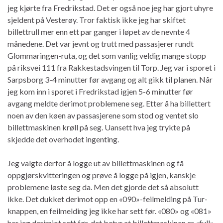
jeg kjørte fra Fredrikstad. Det er også noe jeg har gjort uhyre
sjeldent på Vesterøy. Tror faktisk ikke jeg har skiftet
billettrull mer enn ett par ganger i løpet av de nevnte 4
månedene. Det var jevnt og trutt med passasjerer rundt
Glommaringen-ruta, og det som vanlig veldig mange stopp
på riksvei 111 fra Rakkestadsvingen til Torp. Jeg var i sporet i
Sarpsborg 3-4 minutter før avgang og alt gikk til planen. Når
jeg kom inn i sporet i Fredrikstad igjen 5-6 minutter før
avgang meldte derimot problemene seg. Etter å ha billettert
noen av den køen av passasjerene som stod og ventet slo
billettmaskinen krøll på seg. Uansett hva jeg trykte på
skjedde det overhodet ingenting.
Jeg valgte derfor å logge ut av billettmaskinen og få
oppgjørskvitteringen og prøve å logge på igjen, kanskje
problemene løste seg da. Men det gjorde det så absolutt
ikke. Det dukket derimot opp en «090»-feilmelding på Tur-
knappen, en feilmelding jeg ikke har sett før. «080» og «081»
har jeg derimiot sett før, det betyr at billettmaskinen er «full»