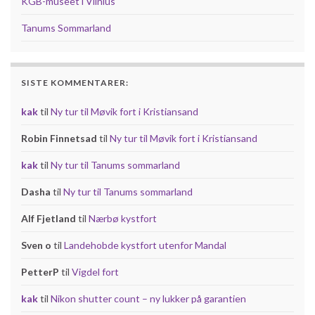
KGB-museet i Vilnius
Tanums Sommarland
SISTE KOMMENTARER:
kak
til
Ny tur til Møvik fort i Kristiansand
Robin Finnetsad
til
Ny tur til Møvik fort i Kristiansand
kak
til
Ny tur til Tanums sommarland
Dasha
til
Ny tur til Tanums sommarland
Alf Fjetland
til
Nærbø kystfort
Sven o
til
Landehobde kystfort utenfor Mandal
PetterP
til
Vigdel fort
kak
til
Nikon shutter count – ny lukker på garantien