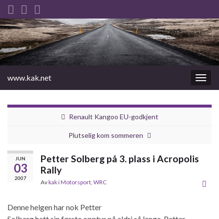
www.kak.net
Slåu
av/på
navig
Renault Kangoo EU-godkjent
Plutselig kom sommeren
Petter Solberg på 3. plass i Acropolis
JUN
03
Rally
2007
Av
kak
i
Motorsport
,
WRC
Denne helgen har nok Petter
Solberg hatt sin første opptur på aldri så lenge. Petter