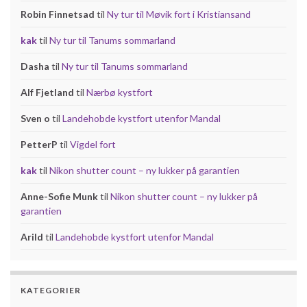
Robin Finnetsad
til
Ny tur til Møvik fort i Kristiansand
kak
til
Ny tur til Tanums sommarland
Dasha
til
Ny tur til Tanums sommarland
Alf Fjetland
til
Nærbø kystfort
Sven o
til
Landehobde kystfort utenfor Mandal
PetterP
til
Vigdel fort
kak
til
Nikon shutter count – ny lukker på garantien
Anne-Sofie Munk
til
Nikon shutter count – ny lukker på
garantien
Arild
til
Landehobde kystfort utenfor Mandal
KATEGORIER