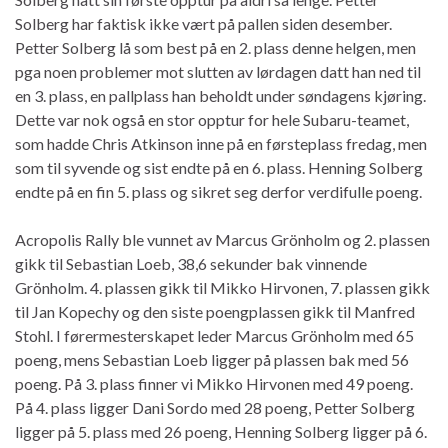
Solberg har faktisk ikke vært på pallen siden desember.
Petter Solberg lå som best på en 2. plass denne helgen, men
pga noen problemer mot slutten av lørdagen datt han ned til
en 3. plass, en pallplass han beholdt under søndagens kjøring.
Dette var nok også en stor opptur for hele Subaru-teamet,
som hadde Chris Atkinson inne på en førsteplass fredag, men
som til syvende og sist endte på en 6. plass. Henning Solberg
endte på en fin 5. plass og sikret seg derfor verdifulle poeng.
Acropolis Rally ble vunnet av Marcus Grönholm og 2. plassen
gikk til Sebastian Loeb, 38,6 sekunder bak vinnende
Grönholm. 4. plassen gikk til Mikko Hirvonen, 7. plassen gikk
til Jan Kopechy og den siste poengplassen gikk til Manfred
Stohl. I førermesterskapet leder Marcus Grönholm med 65
poeng, mens Sebastian Loeb ligger på plassen bak med 56
poeng. På 3. plass finner vi Mikko Hirvonen med 49 poeng.
På 4. plass ligger Dani Sordo med 28 poeng, Petter Solberg
ligger på 5. plass med 26 poeng, Henning Solberg ligger på 6.