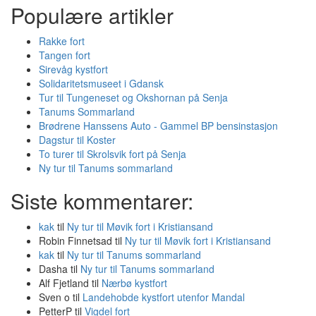
Populære artikler
Rakke fort
Tangen fort
Sirevåg kystfort
Solidaritetsmuseet i Gdansk
Tur til Tungeneset og Okshornan på Senja
Tanums Sommarland
Brødrene Hanssens Auto - Gammel BP bensinstasjon
Dagstur til Koster
To turer til Skrolsvik fort på Senja
Ny tur til Tanums sommarland
Siste kommentarer:
kak
til
Ny tur til Møvik fort i Kristiansand
Robin Finnetsad
til
Ny tur til Møvik fort i Kristiansand
kak
til
Ny tur til Tanums sommarland
Dasha
til
Ny tur til Tanums sommarland
Alf Fjetland
til
Nærbø kystfort
Sven o
til
Landehobde kystfort utenfor Mandal
PetterP
til
Vigdel fort