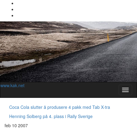
www.kak.net
Slåu
av/på
navig
Coca Cola slutter å produsere 4 pakk med Tab X-tra
Henning Solberg på 4. plass i Rally Sverige
feb
10
2007