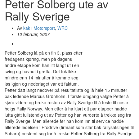
Petter Solberg ute av
Rally Sverige
Av
kak
i
Motorsport
,
WRC
10 februar, 2007
Petter Solberg lå på en fin 3. plass etter
fredagens kjøring, men på dagens
andre etappe kom han litt langt ut i en
sving og havnet i grøfta. Det tok ikke
mindre enn 14 minutter å komme seg
løs igjen og nederlaget var ett faktum.
Petter datt langt nedover på resultatlista og lå hele 15 minutter
bak ledende Marcus Grönholm. I første omgang valgte Petter å
kjøre videre og bruke resten av Rally Sverige til å teste til neste
helgs Rally Norway. Men etter å ha kjørt ett par etapper hadde
lufta gått fullstendig ut av Petter og han vurderte å trekke seg fra
Rally Sverige. Men allerede før han kom inn til service hadde
allerede ledelsen i Prodrive (firmaet som står bak rallysatsingen til
Subaru) bestemt seg for å trekke Petter Solberg fra Rally Sverige.