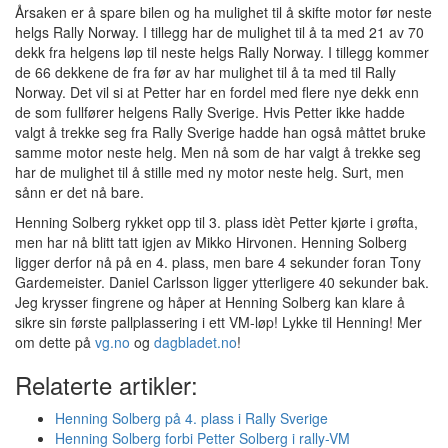
Årsaken er å spare bilen og ha mulighet til å skifte motor før neste
helgs Rally Norway. I tillegg har de mulighet til å ta med 21 av 70
dekk fra helgens løp til neste helgs Rally Norway. I tillegg kommer
de 66 dekkene de fra før av har mulighet til å ta med til Rally
Norway. Det vil si at Petter har en fordel med flere nye dekk enn
de som fullfører helgens Rally Sverige. Hvis Petter ikke hadde
valgt å trekke seg fra Rally Sverige hadde han også måttet bruke
samme motor neste helg. Men nå som de har valgt å trekke seg
har de mulighet til å stille med ny motor neste helg. Surt, men
sånn er det nå bare.
Henning Solberg rykket opp til 3. plass idèt Petter kjørte i grøfta,
men har nå blitt tatt igjen av Mikko Hirvonen. Henning Solberg
ligger derfor nå på en 4. plass, men bare 4 sekunder foran Tony
Gardemeister. Daniel Carlsson ligger ytterligere 40 sekunder bak.
Jeg krysser fingrene og håper at Henning Solberg kan klare å
sikre sin første pallplassering i ett VM-løp! Lykke til Henning! Mer
om dette på
vg.no
og
dagbladet.no
!
Relaterte artikler:
Henning Solberg på 4. plass i Rally Sverige
Henning Solberg forbi Petter Solberg i rally-VM