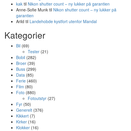
kak
til
Nikon shutter count – ny lukker på garantien
Anne-Sofie Munk
til
Nikon shutter count – ny lukker på
garantien
Arild
til
Landehobde kystfort utenfor Mandal
Kategorier
Bil
(69)
Tester
(21)
Bobil
(282)
Broer
(39)
Buss
(299)
Data
(85)
Ferie
(460)
Film
(80)
Foto
(880)
Fotoutstyr
(27)
Fyr
(50)
Generelt
(376)
Kikkert
(7)
Kirker
(16)
Klokker
(16)