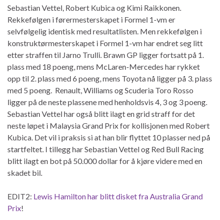
Sebastian Vettel, Robert Kubica og Kimi Raikkonen.
Rekkefølgen i førermesterskapet i Formel 1-vm er
selvfølgelig identisk med resultatlisten. Men rekkefølgen i
konstruktørmesterskapet i Formel 1-vm har endret seg litt
etter straffen til Jarno Trulli. Brawn GP ligger fortsatt på 1.
plass med 18 poeng, mens McLaren-Mercedes har rykket
opp til 2. plass med 6 poeng, mens Toyota nå ligger på 3. plass
med 5 poeng. Renault, Williams og Scuderia Toro Rosso
ligger på de neste plassene med henholdsvis 4, 3 og 3 poeng.
Sebastian Vettel har også blitt ilagt en grid straff for det
neste løpet i Malaysia Grand Prix for kollisjonen med Robert
Kubica. Det vil i praksis si at han blir flyttet 10 plasser ned på
startfeltet. I tillegg har Sebastian Vettel og Red Bull Racing
blitt ilagt en bot på 50.000 dollar for å kjøre videre med en
skadet bil.
EDIT2:
Lewis Hamilton har blitt disket fra Australia Grand
Prix
!