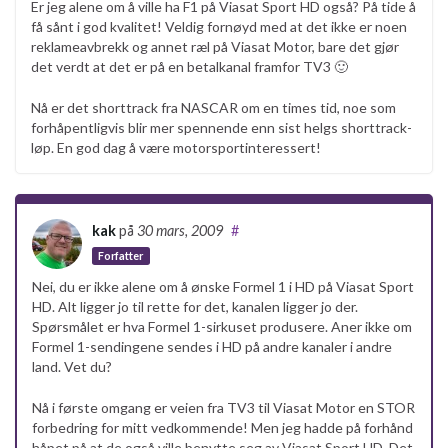
Er jeg alene om å ville ha F1 på Viasat Sport HD også? På tide å
få sånt i god kvalitet! Veldig fornøyd med at det ikke er noen
reklameavbrekk og annet ræl på Viasat Motor, bare det gjør
det verdt at det er på en betalkanal framfor TV3 🙂
Nå er det shorttrack fra NASCAR om en times tid, noe som
forhåpentligvis blir mer spennende enn sist helgs shorttrack-
løp. En god dag å være motorsportinteressert!
kak
på
30 mars, 2009
#
Forfatter
Nei, du er ikke alene om å ønske Formel 1 i HD på Viasat Sport
HD. Alt ligger jo til rette for det, kanalen ligger jo der.
Spørsmålet er hva Formel 1-sirkuset produsere. Aner ikke om
Formel 1-sendingene sendes i HD på andre kanaler i andre
land. Vet du?
Nå i første omgang er veien fra TV3 til Viasat Motor en STOR
forbedring for mitt vedkommende! Men jeg hadde på forhånd
håpet på at de også ville benytte seg av Viasat Sport HD. Det