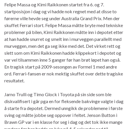
Felipe Massa og Kimi Raikkonen startet fra 6. og 7.
startposisjon i dag og vi hadde nok regnet med at disse to
førerne ville hevde seg under Australia Grand Prix. Men der
skuffet Ferrari stort. Felipe Massa måtte bryte med tekniske
problemer på bilen, Kimi Raikkonen måtte inn i depotet etter
at han hadde snurret og smelt inn i murveggen parallellt med
murveggen, men det ga seg ikke med det. Det virket rett og
slett som om Kimi Raikkonen hadde klippekort i depotet og
var vel tilsammen inne 5 ganger før han brøt løpet han også.
En tragisk start på 2009-sesongen av Formel 1 med andre
ord. Ferrari-fansen er nok mektig skuffet over dette tragiske
resultatet.
Jarno Trulli og Timo Glock i Toyota på sin side som ble
diskvalifisert i går pga en for fleksende bakvinge valgte i dag
å starte fra depotet. Dermed unngikk de problemene i første
sving og måtte jobbe seg oppover i feltet. Jenson Button i
Brawn GP var i en klasse for seg i dag og det tok ikke mange
rundene før han hadde en luke på 4-5 sekunder ned til