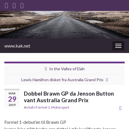
www.kak.net
Slåu
av/på
navig
In the Valley of Elah
Lewis Hamilton disket fra Australia Grand Prix
Dobbel Brawn GP da Jenson Button
MAR
29
vant Australia Grand Prix
2009
Av
kak
i
Formel 1
,
Motorsport
Formel 1-debut’en til Brawn GP
kunne ikke gått bedre enn dette! I går kvalifiserte Jenson