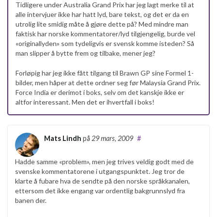
Tidligere under Australia Grand Prix har jeg lagt merke til at
alle intervjuer ikke har hatt lyd, bare tekst, og det er da en
utrolig lite smidig måte å gjøre dette på? Med mindre man
faktisk har norske kommentatorer/lyd tilgjengelig, burde vel
«originallyden» som tydeligvis er svensk komme isteden? Så
man slipper å bytte frem og tilbake, mener jeg?
Forløpig har jeg ikke fått tilgang til Brawn GP sine Formel 1-
bilder, men håper at dette ordner seg før Malaysia Grand Prix.
Force India er derimot i boks, selv om det kanskje ikke er
altfor interessant. Men det er ihvertfall i boks!
Mats Lindh
på
29 mars, 2009
#
Hadde samme «problem», men jeg trives veldig godt med de
svenske kommentatorene i utgangspunktet. Jeg tror de
klarte å fubare hva de sendte på den norske språkkanalen,
ettersom det ikke engang var ordentlig bakgrunnslyd fra
banen der.