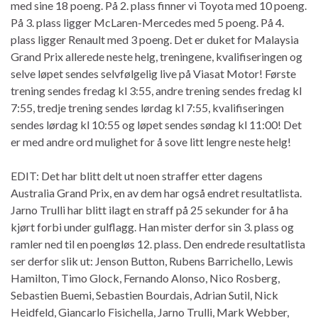
med sine 18 poeng. På 2. plass finner vi Toyota med 10 poeng.
På 3. plass ligger McLaren-Mercedes med 5 poeng. På 4.
plass ligger Renault med 3 poeng. Det er duket for Malaysia
Grand Prix allerede neste helg, treningene, kvalifiseringen og
selve løpet sendes selvfølgelig live på Viasat Motor! Første
trening sendes fredag kl 3:55, andre trening sendes fredag kl
7:55, tredje trening sendes lørdag kl 7:55, kvalifiseringen
sendes lørdag kl 10:55 og løpet sendes søndag kl 11:00! Det
er med andre ord mulighet for å sove litt lengre neste helg!
EDIT: Det har blitt delt ut noen straffer etter dagens
Australia Grand Prix, en av dem har også endret resultatlista.
Jarno Trulli har blitt ilagt en straff på 25 sekunder for å ha
kjørt forbi under gulflagg. Han mister derfor sin 3. plass og
ramler ned til en poengløs 12. plass. Den endrede resultatlista
ser derfor slik ut: Jenson Button, Rubens Barrichello, Lewis
Hamilton, Timo Glock, Fernando Alonso, Nico Rosberg,
Sebastien Buemi, Sebastien Bourdais, Adrian Sutil, Nick
Heidfeld, Giancarlo Fisichella, Jarno Trulli, Mark Webber,