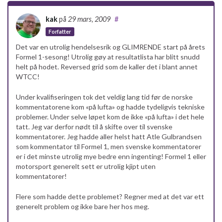
kak
på
29 mars, 2009
#
Forfatter
Det var en utrolig hendelsesrik og GLIMRENDE start på årets
Formel 1-sesong! Utrolig gøy at resultatlista har blitt snudd
helt på hodet. Reversed grid som de kaller det i blant annet
WTCC!
Under kvalifiseringen tok det veldig lang tid før de norske
kommentatorene kom «på lufta» og hadde tydeligvis tekniske
problemer. Under selve løpet kom de ikke «på lufta» i det hele
tatt. Jeg var derfor nødt til å skifte over til svenske
kommentatorer. Jeg hadde aller helst hatt Atle Gulbrandsen
som kommentator til Formel 1, men svenske kommentatorer
er i det minste utrolig mye bedre enn ingenting! Formel 1 eller
motorsport generelt sett er utrolig kjipt uten
kommentatorer!
Flere som hadde dette problemet? Regner med at det var ett
generelt problem og ikke bare her hos meg.