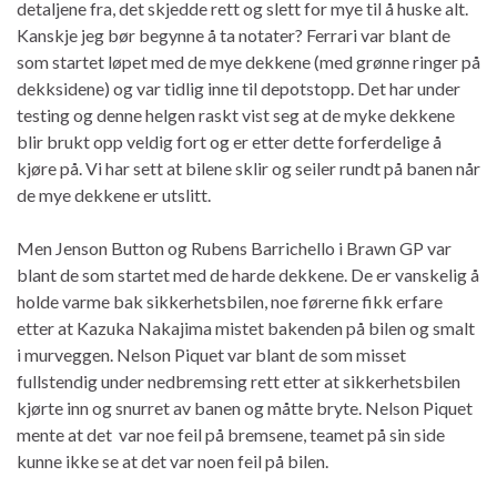
detaljene fra, det skjedde rett og slett for mye til å huske alt.
Kanskje jeg bør begynne å ta notater? Ferrari var blant de
som startet løpet med de mye dekkene (med grønne ringer på
dekksidene) og var tidlig inne til depotstopp. Det har under
testing og denne helgen raskt vist seg at de myke dekkene
blir brukt opp veldig fort og er etter dette forferdelige å
kjøre på. Vi har sett at bilene sklir og seiler rundt på banen når
de mye dekkene er utslitt.
Men Jenson Button og Rubens Barrichello i Brawn GP var
blant de som startet med de harde dekkene. De er vanskelig å
holde varme bak sikkerhetsbilen, noe førerne fikk erfare
etter at Kazuka Nakajima mistet bakenden på bilen og smalt
i murveggen. Nelson Piquet var blant de som misset
fullstendig under nedbremsing rett etter at sikkerhetsbilen
kjørte inn og snurret av banen og måtte bryte. Nelson Piquet
mente at det var noe feil på bremsene, teamet på sin side
kunne ikke se at det var noen feil på bilen.