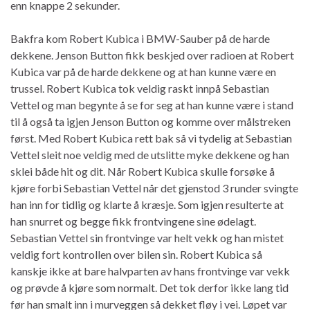
enn knappe 2 sekunder.
Bakfra kom Robert Kubica i BMW-Sauber på de harde
dekkene. Jenson Button fikk beskjed over radioen at Robert
Kubica var på de harde dekkene og at han kunne være en
trussel. Robert Kubica tok veldig raskt innpå Sebastian
Vettel og man begynte å se for seg at han kunne være i stand
til å også ta igjen Jenson Button og komme over målstreken
først. Med Robert Kubica rett bak så vi tydelig at Sebastian
Vettel sleit noe veldig med de utslitte myke dekkene og han
sklei både hit og dit. Når Robert Kubica skulle forsøke å
kjøre forbi Sebastian Vettel når det gjenstod 3 runder svingte
han inn for tidlig og klarte å kræsje. Som igjen resulterte at
han snurret og begge fikk frontvingene sine ødelagt.
Sebastian Vettel sin frontvinge var helt vekk og han mistet
veldig fort kontrollen over bilen sin. Robert Kubica så
kanskje ikke at bare halvparten av hans frontvinge var vekk
og prøvde å kjøre som normalt. Det tok derfor ikke lang tid
før han smalt inn i murveggen så dekket fløy i vei. Løpet var