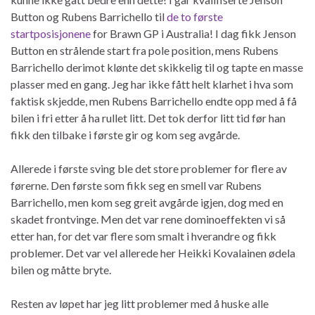
Button og Rubens Barrichello til
de to første
startposisjonene
for Brawn GP i Australia! I dag fikk Jenson
Button en strålende start fra pole position, mens Rubens
Barrichello derimot klønte det skikkelig til og tapte en masse
plasser med en gang. Jeg har ikke fått helt klarhet i hva som
faktisk skjedde, men Rubens Barrichello endte opp med å få
bilen i fri etter å ha rullet litt. Det tok derfor litt tid før han
fikk den tilbake i første gir og kom seg avgårde.
Allerede i første sving ble det store problemer for flere av
førerne. Den første som fikk seg en smell var Rubens
Barrichello, men kom seg greit avgårde igjen, dog med en
skadet frontvinge. Men det var rene dominoeffekten vi så
etter han, for det var flere som smalt i hverandre og fikk
problemer. Det var vel allerede her Heikki Kovalainen ødela
bilen og måtte bryte.
Resten av løpet har jeg litt problemer med å huske alle