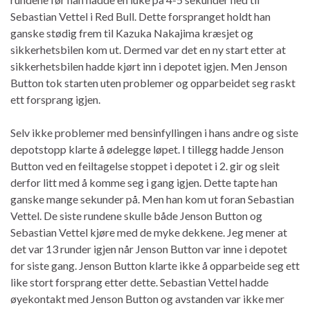
Sebastian Vettel i Red Bull. Dette forspranget holdt han
ganske stødig frem til Kazuka Nakajima kræsjet og
sikkerhetsbilen kom ut. Dermed var det en ny start etter at
sikkerhetsbilen hadde kjørt inn i depotet igjen. Men Jenson
Button tok starten uten problemer og opparbeidet seg raskt
ett forsprang igjen.
Selv ikke problemer med bensinfyllingen i hans andre og siste
depotstopp klarte å ødelegge løpet. I tillegg hadde Jenson
Button ved en feiltagelse stoppet i depotet i 2. gir og sleit
derfor litt med å komme seg i gang igjen. Dette tapte han
ganske mange sekunder på. Men han kom ut foran Sebastian
Vettel. De siste rundene skulle både Jenson Button og
Sebastian Vettel kjøre med de myke dekkene. Jeg mener at
det var 13 runder igjen når Jenson Button var inne i depotet
for siste gang. Jenson Button klarte ikke å opparbeide seg ett
like stort forsprang etter dette. Sebastian Vettel hadde
øyekontakt med Jenson Button og avstanden var ikke mer