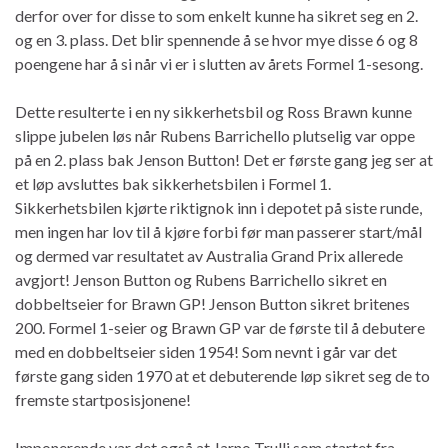
derfor over for disse to som enkelt kunne ha sikret seg en 2.
og en 3. plass. Det blir spennende å se hvor mye disse 6 og 8
poengene har å si når vi er i slutten av årets Formel 1-sesong.
Dette resulterte i en ny sikkerhetsbil og Ross Brawn kunne
slippe jubelen løs når Rubens Barrichello plutselig var oppe
på en 2. plass bak Jenson Button! Det er første gang jeg ser at
et løp avsluttes bak sikkerhetsbilen i Formel 1.
Sikkerhetsbilen kjørte riktignok inn i depotet på siste runde,
men ingen har lov til å kjøre forbi før man passerer start/mål
og dermed var resultatet av Australia Grand Prix allerede
avgjort! Jenson Button og Rubens Barrichello sikret en
dobbeltseier for Brawn GP! Jenson Button sikret britenes
200. Formel 1-seier og Brawn GP var de første til å debutere
med en dobbeltseier siden 1954! Som nevnt i går var det
første gang siden 1970 at et debuterende løp sikret seg de to
fremste startposisjonene!
Imponerende var det også at Jarno Trulli som startet fra