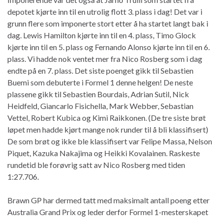
depotet kjørte inn til en utrolig flott 3. plass i dag! Det var i
grunn flere som imponerte stort etter å ha startet langt bak i
dag. Lewis Hamilton kjørte inn til en 4. plass, Timo Glock
kjørte inn til en 5. plass og Fernando Alonso kjørte inn til en 6.
plass. Vi hadde nok ventet mer fra Nico Rosberg som i dag
endte på en 7. plass. Det siste poenget gikk til Sebastien
Buemi som debuterte i Formel 1 denne helgen! De neste
plassene gikk til Sebastien Bourdais, Adrian Sutil, Nick
Heidfeld, Giancarlo Fisichella, Mark Webber, Sebastian
Vettel, Robert Kubica og Kimi Raikkonen. (De tre siste brøt
løpet men hadde kjørt mange nok runder til å bli klassifisert)
De som brøt og ikke ble klassifisert var Felipe Massa, Nelson
Piquet, Kazuka Nakajima og Heikki Kovalainen. Raskeste
rundetid ble forøvrig satt av Nico Rosberg med tiden
1:27.706.
Brawn GP har dermed tatt med maksimalt antall poeng etter
Australia Grand Prix og leder derfor Formel 1-mesterskapet