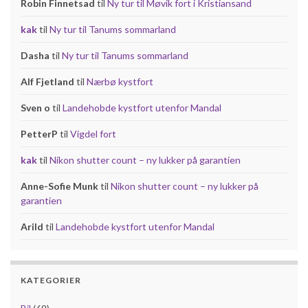
Robin Finnetsad
til
Ny tur til Møvik fort i Kristiansand
kak
til
Ny tur til Tanums sommarland
Dasha
til
Ny tur til Tanums sommarland
Alf Fjetland
til
Nærbø kystfort
Sven o
til
Landehobde kystfort utenfor Mandal
PetterP
til
Vigdel fort
kak
til
Nikon shutter count – ny lukker på garantien
Anne-Sofie Munk
til
Nikon shutter count – ny lukker på
garantien
Arild
til
Landehobde kystfort utenfor Mandal
KATEGORIER