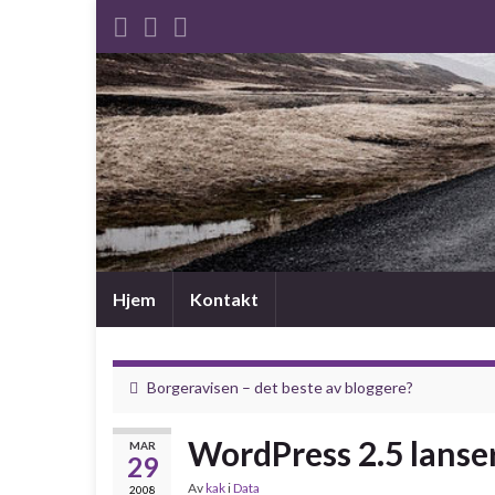
Hjem
Kontakt
Borgeravisen – det beste av bloggere?
WordPress 2.5 lanse
MAR
29
Av
kak
i
Data
2008