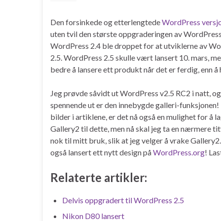
Den forsinkede og etterlengtede
WordPress versjon
uten tvil den største oppgraderingen av WordPress i
WordPress 2.4 ble droppet for at utviklerne av W
2.5. WordPress 2.5 skulle vært lansert 10. mars, me
bedre å lansere ett produkt når det er ferdig, enn å
Jeg prøvde såvidt ut WordPress v2.5 RC2 i natt, og 
spennende ut er den innebygde galleri-funksjonen! I
bilder i artiklene, er det nå også en mulighet for å l
Gallery2 til dette, men nå skal jeg ta en nærmere t
nok til mitt bruk, slik at jeg velger å vrake Galle
også lansert ett nytt design på
WordPress.org
! La
Relaterte artikler:
Delvis oppgradert til WordPress 2.5
Nikon D80 lansert