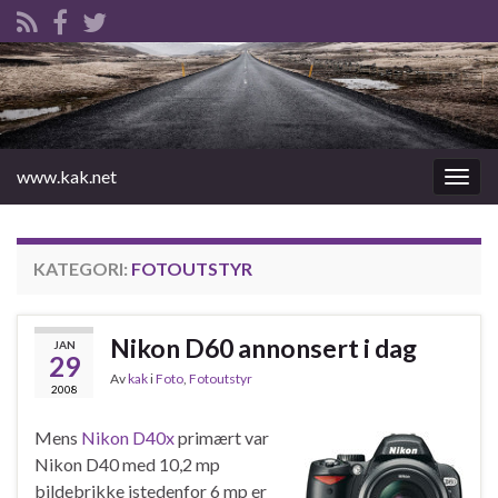
www.kak.net
Slåu
av/på
navig
KATEGORI:
FOTOUTSTYR
Nikon D60 annonsert i dag
JAN
29
Av
kak
i
Foto
,
Fotoutstyr
2008
Mens
Nikon D40x
primært var
Nikon D40 med 10,2 mp
bildebrikke istedenfor 6 mp er