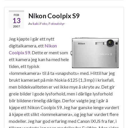
Nikon Coolpix S9
FEB
13
Av
kak
i
Foto
,
Fotoutstyr
2007
Jeg kjøpte i går ett nytt
digitalkamera, ett
Nikon
Coolpix S9
. Dette er ment som
ett kamera jeg kan ha med hele
tiden, ett typisk
«lommekamera» til å ta «snapshots» med. Hittil har jeg
brukt kameraet på min Nokia 6125 (1,3 mp) i krisefall,
men bildekvaliteten er vel ikke mye å skryte av. Det gir
greie bilder i gode lysforhold, men i dårlige lysforhold
blir bildene rimelig dårlige. Derfor valgte jeg i går å
kjøpe ett Nikon Coolpix S9. Jeg har ganske lenge vurdert
å kjøpe ett slikt «lommekamera», og jeg har vurdert flere
modeller. Jeg har god erfaring med Canon IXUS fra før, i
tillegg vurderte jeg noen modeller fra Fujifilm. Men siden