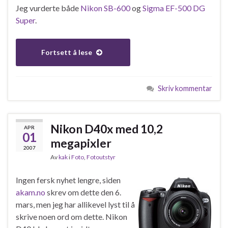
Jeg vurderte både
Nikon SB-600
og
Sigma EF-500 DG
Super
.
Fortsett å lese
Skriv kommentar
Nikon D40x med 10,2
APR
01
megapixler
2007
Av
kak
i
Foto
,
Fotoutstyr
Ingen fersk nyhet lengre, siden
akam.no
skrev om dette den 6.
mars, men jeg har allikevel lyst til å
skrive noen ord om dette. Nikon