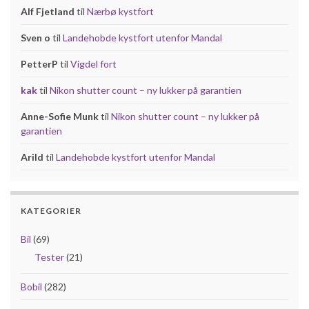
Alf Fjetland
til
Nærbø kystfort
Sven o
til
Landehobde kystfort utenfor Mandal
PetterP
til
Vigdel fort
kak
til
Nikon shutter count – ny lukker på garantien
Anne-Sofie Munk
til
Nikon shutter count – ny lukker på
garantien
Arild
til
Landehobde kystfort utenfor Mandal
KATEGORIER
Bil
(69)
Tester
(21)
Bobil
(282)