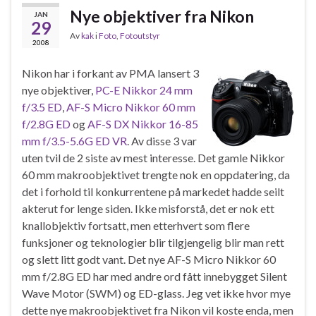
Nye objektiver fra Nikon
JAN
29
Av
kak
i
Foto
,
Fotoutstyr
2008
Nikon har i forkant av PMA lansert 3
nye objektiver,
PC-E Nikkor 24 mm
f/3.5 ED
,
AF-S Micro Nikkor 60 mm
f/2.8G ED
og
AF-S DX Nikkor 16-85
mm f/3.5-5.6G ED VR
. Av disse 3 var
uten tvil de 2 siste av mest interesse. Det gamle Nikkor
60 mm makroobjektivet trengte nok en oppdatering, da
det i forhold til konkurrentene på markedet hadde seilt
akterut for lenge siden. Ikke misforstå, det er nok ett
knallobjektiv fortsatt, men etterhvert som flere
funksjoner og teknologier blir tilgjengelig blir man rett
og slett litt godt vant. Det nye AF-S Micro Nikkor 60
mm f/2.8G ED har med andre ord fått innebygget Silent
Wave Motor (SWM) og ED-glass. Jeg vet ikke hvor mye
dette nye makroobjektivet fra Nikon vil koste enda, men