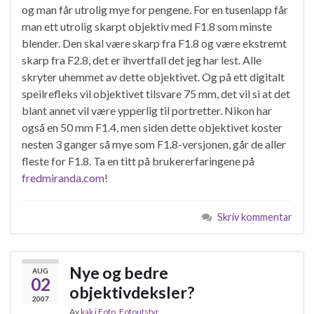
og man får utrolig mye for pengene. For en tusenlapp får
man ett utrolig skarpt objektiv med F1.8 som minste
blender. Den skal være skarp fra F1.8 og være ekstremt
skarp fra F2.8, det er ihvertfall det jeg har lest. Alle
skryter uhemmet av dette objektivet. Og på ett digitalt
speilrefleks vil objektivet tilsvare 75 mm, det vil si at det
blant annet vil være ypperlig til portretter. Nikon har
også en 50 mm F1.4, men siden dette objektivet koster
nesten 3 ganger så mye som F1.8-versjonen, går de aller
fleste for F1.8. Ta en titt på brukererfaringene på
fredmiranda.com
!
Skriv kommentar
Nye og bedre
AUG
02
objektivdeksler?
2007
Av
kak
i
Foto
,
Fotoutstyr