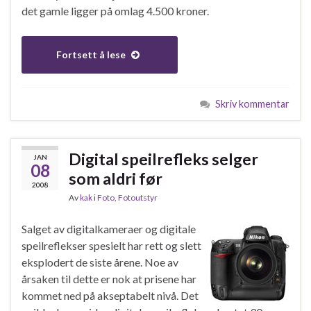
det gamle ligger på omlag 4.500 kroner.
Fortsett å lese
Skriv kommentar
Digital speilrefleks selger
JAN
08
som aldri før
2008
Av
kak
i
Foto
,
Fotoutstyr
Salget av digitalkameraer og digitale
speilreflekser spesielt har rett og slett
eksplodert de siste årene. Noe av
årsaken til dette er nok at prisene har
kommet ned på akseptabelt nivå. Det