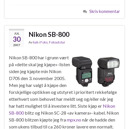
Skriv kommentar
Nikon SB-800
JUL
30
Av
kak
i
Foto
,
Fotoutstyr
2007
Nikon SB-800 har i grunn vært
på «dette skal jeg kjøpe»-listen
siden jeg kjøpte min Nikon
D70S den 3. november 2005.
Men jeg har valgt å kjøpe den
forskjellige optikken og utstyret i prioritert rekkefølge
etterhvert som behovet har meldt seg og/eller når jeg
har hatt mulighet til å investere litt. Siste kjøp er
Nikon
SB-800
blitz og Nikon SC-28 «av kamera»-kabel. Nikon
SB-800 blitzen kjøpte jeg fra
mpx.no
når de hadde den
som ukens tilbud til ca 260 kroner lavere enn normalt.