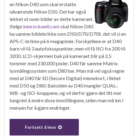
en Nikon D40 som skal erstatte
nåværende Nikon D50. Det har også
lekket ut noen bilder av dette kameraet.
Ifølge
kenrockwell.com
skal Nikon D40
ha samme bildebrikke som D50/D70/D70S, det vil si en
APS-C-brikke på 6 megapixler. Forskjellene er at D40
bare vil få 3 autofokuspunkter, men vil få ISO fra 200 til
3200. LCD-skjermen bak på kameraet blir på 2,5
tommer med 230.000 pixler. D40 får samme Matrix
lysmålingssystem som D80 har. Man må vel også regne
med at D40 får SD (Secure Digital) minnekort, i likhet
med D50 og D80. Baksiden av D40 mangler QUAL-,
WB- og ISO-knappene, og vil derfor gjøre det litt mer
tungvint å endre disse innstillingene, siden man må inn i
menyen for å gjøre endringer.
Fortsett å lese