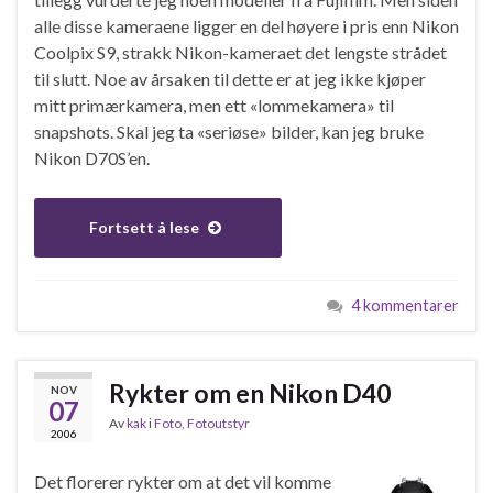
alle disse kameraene ligger en del høyere i pris enn Nikon
Coolpix S9, strakk Nikon-kameraet det lengste strådet
til slutt. Noe av årsaken til dette er at jeg ikke kjøper
mitt primærkamera, men ett «lommekamera» til
snapshots. Skal jeg ta «seriøse» bilder, kan jeg bruke
Nikon D70S’en.
Fortsett å lese
4 kommentarer
Rykter om en Nikon D40
NOV
07
Av
kak
i
Foto
,
Fotoutstyr
2006
Det florerer rykter om at det vil komme