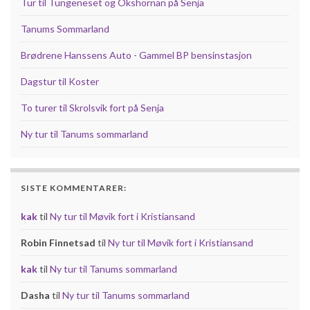
Tur til Tungeneset og Okshornan på Senja
Tanums Sommarland
Brødrene Hanssens Auto - Gammel BP bensinstasjon
Dagstur til Koster
To turer til Skrolsvik fort på Senja
Ny tur til Tanums sommarland
SISTE KOMMENTARER:
kak
til
Ny tur til Møvik fort i Kristiansand
Robin Finnetsad
til
Ny tur til Møvik fort i Kristiansand
kak
til
Ny tur til Tanums sommarland
Dasha
til
Ny tur til Tanums sommarland