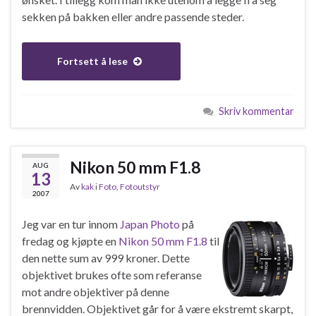
sekken på bakken eller andre passende steder.
Fortsett å lese
Skriv kommentar
Nikon 50 mm F1.8
AUG
13
Av
kak
i
Foto
,
Fotoutstyr
2007
Jeg var en tur innom
Japan Photo
på
fredag og kjøpte en
Nikon 50 mm F1.8
til
den nette sum av 999 kroner. Dette
objektivet brukes ofte som referanse
mot andre objektiver på denne
brennvidden. Objektivet går for å være ekstremt skarpt,