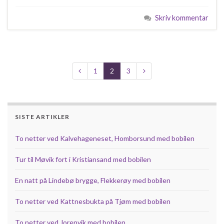
Skriv kommentar
1
2
3
SISTE ARTIKLER
To netter ved Kalvehageneset, Homborsund med bobilen
Tur til Møvik fort i Kristiansand med bobilen
En natt på Lindebø brygge, Flekkerøy med bobilen
To netter ved Kattnesbukta på Tjøm med bobilen
To netter ved Jorenvik med bobilen