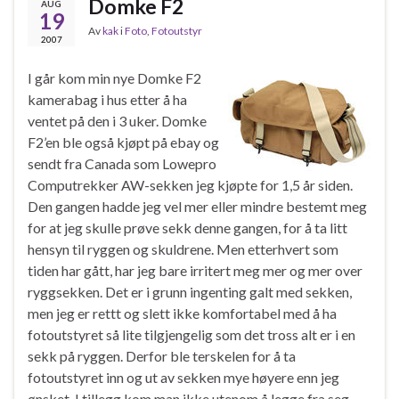
Domke F2
AUG
19
Av
kak
i
Foto
,
Fotoutstyr
2007
I går kom min nye Domke F2
kamerabag i hus etter å ha
ventet på den i 3 uker. Domke
F2’en ble også kjøpt på ebay og
sendt fra Canada som Lowepro
Computrekker AW-sekken jeg kjøpte for 1,5 år siden.
Den gangen hadde jeg vel mer eller mindre bestemt meg
for at jeg skulle prøve sekk denne gangen, for å ta litt
hensyn til ryggen og skuldrene. Men etterhvert som
tiden har gått, har jeg bare irritert meg mer og mer over
ryggsekken. Det er i grunn ingenting galt med sekken,
men jeg er rettt og slett ikke komfortabel med å ha
fotoutstyret så lite tilgjengelig som det tross alt er i en
sekk på ryggen. Derfor ble terskelen for å ta
fotoutstyret inn og ut av sekken mye høyere enn jeg
ønsket. I tillegg kom man ikke utenom å legge fra seg