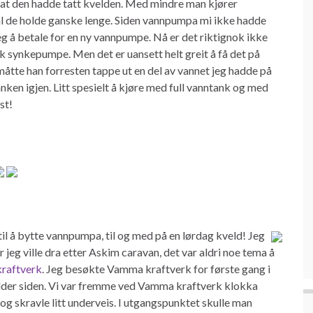
rt at den hadde tatt kvelden. Med mindre man kjører
kal de holde ganske lenge. Siden vannpumpa mi ikke hadde
 jeg å betale for en ny vannpumpe. Nå er det riktignok ikke
lik synkepumpe. Men det er uansett helt greit å få det på
åtte han forresten tappe ut en del av vannet jeg hadde på
nken igjen. Litt spesielt å kjøre med full vanntank og med
st!
til å bytte vannpumpa, til og med på en lørdag kveld! Jeg
eg ville dra etter Askim caravan, det var aldri noe tema å
raftverk
. Jeg besøkte Vamma kraftverk for første gang i
e bilder siden. Vi var fremme ved Vamma kraftverk klokka
t og skravle litt underveis. I utgangspunktet skulle man