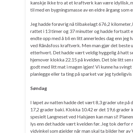
kanskje ikke tro at et kraftverk kan være idyllisk,
til med en bygningsmasse av en eldre årgang som er 
Jeg hadde forøvrig nå tilbakelagt 676,2 kilometer,
rattet i 13 timer og 37 minutter og hadde fortsatt e
endte opp med å bli en litt annerledes dag enn jeg 
ved Rånåsfoss kraftverk. Men man gjør det beste ut
etterhvert. Det hadde vært veldig hyggelig å hatt s
hjemover klokka 22.15 på kvelden. Det ble litt se
godt med litt mat i magen igjen! Vi kunne ha svingt i
planlegge eller ta ting på sparket var jeg tydeligvis 
Søndag
I løpet av natten hadde det vært 8,3 grader ute på
17,2 grader baki. Klokka 10.42 er det 19,6 grader in
spesielt Langneset ved Halsjøen kan man si! Planen i 
lys enn det hadde vært kvelden før. Jeg tok derfo
vidvinkel som gjelder når man skal ta bilder her av