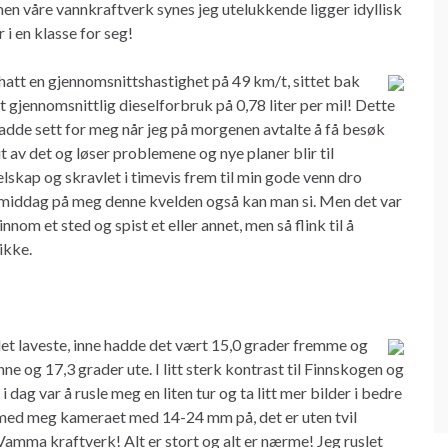
 men våre vannkraftverk synes jeg utelukkende ligger idyllisk
i en klasse for seg!
 hatt en gjennomsnittshastighet på 49 km/t, sittet bak
t gjennomsnittlig dieselforbruk på 0,78 liter per mil! Dette
hadde sett for meg når jeg på morgenen avtalte å få besøk
 av det og løser problemene og nye planer blir til
elskap og skravlet i timevis frem til min gode venn dro
n middag på meg denne kvelden også kan man si. Men det var
nnom et sted og spist et eller annet, men så flink til å
ikke.
 det laveste, inne hadde det vært 15,0 grader fremme og
ne og 17,3 grader ute. I litt sterk kontrast til Finnskogen og
dag var å rusle meg en liten tur og ta litt mer bilder i bedre
r med meg kameraet med 14-24 mm på, det er uten tvil
 Vamma kraftverk! Alt er stort og alt er nærme! Jeg ruslet