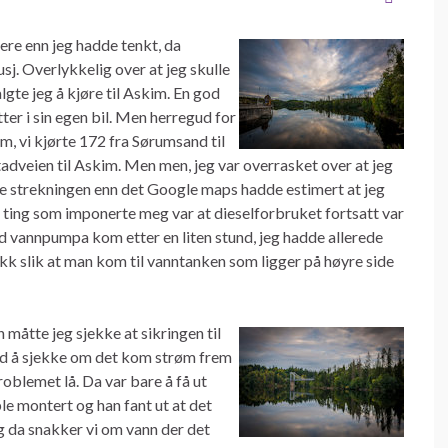
gere enn jeg hadde tenkt, da
j. Overlykkelig over at jeg skulle
lgte jeg å kjøre til Askim. En god
r i sin egen bil. Men herregud for
im, vi kjørte 172 fra Sørumsand til
adveien til Askim. Men men, jeg var overrasket over at jeg
nne strekningen enn det Google maps hadde estimert at jeg
 ting som imponerte meg var at dieselforbruket fortsatt var
ed vannpumpa kom etter en liten stund, jeg hadde allerede
k slik at man kom til vanntanken som ligger på høyre side
 måtte jeg sjekke at sikringen til
ed å sjekke om det kom strøm frem
roblemet lå. Da var bare å få ut
e montert og han fant ut at det
 da snakker vi om vann der det