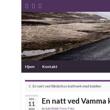
Hjem
Kontakt
En natt ved Rånåsfoss kraftverk med bobilen
En natt ved Vamma 
DES
11
Av
kak
i
Bobil
,
Ferie
,
Foto
2022