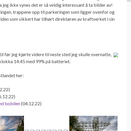
 jeg ikke synes det er så veldig interessant å ta bilder av!
ngen, trappene opp til parkeringen som ligger ovenfor og
den som sikkert har tilhørt direktøren av kraftverket i sin
l før jeg kjørte videre til neste sted jeg skulle overnatte,
klokka 14.45 med 99% på batteriet.
tlandet her:
2.22)
6.12.22)
ed bobilen
(04.12.22)