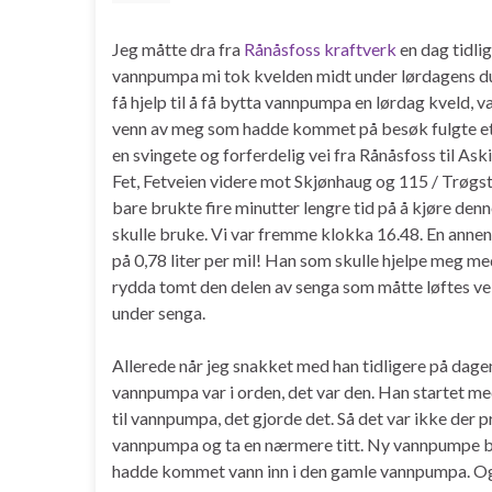
Jeg måtte dra fra
Rånåsfoss kraftverk
en dag tidli
vannpumpa mi tok kvelden midt under lørdagens dus
få hjelp til å få bytta vannpumpa en lørdag kveld, va
venn av meg som hadde kommet på besøk fulgte ette
en svingete og forferdelig vei fra Rånåsfoss til Ask
Fet, Fetveien videre mot Skjønhaug og 115 / Trøgst
bare brukte fire minutter lengre tid på å kjøre de
skulle bruke. Vi var fremme klokka 16.48. En annen
på 0,78 liter per mil! Han som skulle hjelpe meg m
rydda tomt den delen av senga som måtte løftes vek
under senga.
Allerede når jeg snakket med han tidligere på dagen
vannpumpa var i orden, det var den. Han startet m
til vannpumpa, det gjorde det. Så det var ikke der p
vannpumpa og ta en nærmere titt. Ny vannpumpe bl
hadde kommet vann inn i den gamle vannpumpa. Og