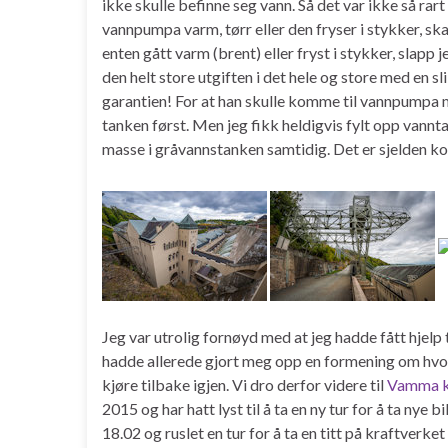
ikke skulle befinne seg vann. Så det var ikke så ra
vannpumpa varm, tørr eller den fryser i stykker, s
enten gått varm (brent) eller fryst i stykker, slapp
den helt store utgiften i det hele og store med en s
garantien! For at han skulle komme til vannpumpa m
tanken først. Men jeg fikk heldigvis fylt opp vannta
masse i gråvannstanken samtidig. Det er sjelden ko
Jeg var utrolig fornøyd med at jeg hadde fått hjelp 
hadde allerede gjort meg opp en formening om hvor j
kjøre tilbake igjen. Vi dro derfor videre til
Vamma k
2015 og har hatt lyst til å ta en ny tur for å ta ny
18.02 og ruslet en tur for å ta en titt på kraftverke