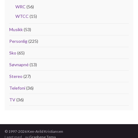
WRC
(56)
WTCC
(15)
Musikk
(53)
Personlig
(225)
Sko
(65)
Søvnapné
(13)
Stereo
(27)
Telefoni
(36)
TV
(36)
© 1997-2026 Ken-Arild Kristiansen
Laget med
av
Graphene Tema
.