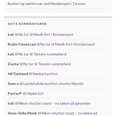
Bunker og nærforsvar ved Metaberget i Torsnes
SISTE KOMMENTARER:
kak
til
Ny tur til Møvik fort i Kristiansand
Robin Finnetsad
til
Ny tur til Møvik fort i Kristiansand
kak
til
Ny tur til Tanums sommarland
Dasha
til
Ny tur til Tanums sommarland
Alf Fjetland
til
Nærbø kystfort
Sven o
til
Landehobde kystfort utenfor Mandal
PetterP
til
Vigdel fort
kak
til
Nikon shutter count – ny lukker på garantien
Anne-Sofie Munk
til
Nikon shutter count – ny lukker på