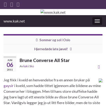
www.kak.net
Slåu
av/på
navig
Sommer og sol i Oslo
Hjernedøde late jævel!
Brune Converse All Star
JUN
06
Av
kak
i
Sko
2011
Jeg fikk i kveld en henvendelse fra en annen bruker på
gaysir
i kveld, som hadde tittet igjennom alle bildene av mine
Converse her i bloggen. Men til hans store skuffelse hadde
jeg bare lagt ut ett eneste bilde av disse brune Converse All
Star. Vanligvis legger jeg jo ut litt flere bilder, men de to siste