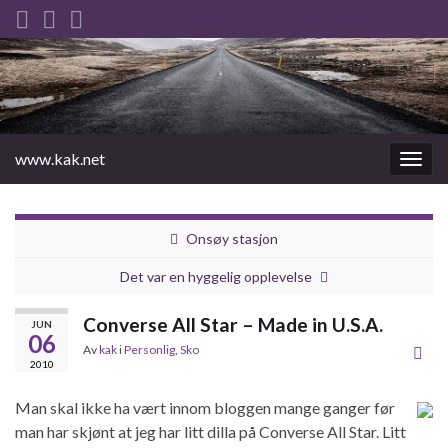
www.kak.net
Slåu
av/på
navig
Onsøy stasjon
Det var en hyggelig opplevelse
Converse All Star – Made in U.S.A.
JUN
06
Av
kak
i
Personlig
,
Sko
2010
Man skal ikke ha vært innom bloggen mange ganger før
man har skjønt at jeg har litt dilla på Converse All Star. Litt