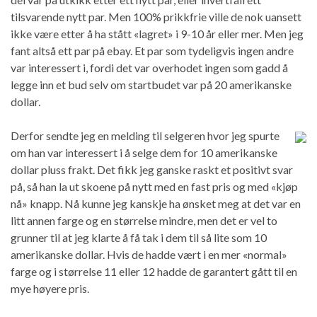
tilsvarende nytt par. Men 100% prikkfrie ville de nok uansett
ikke være etter å ha stått «lagret» i 9-10 år eller mer. Men jeg
fant altså ett par på ebay. Et par som tydeligvis ingen andre
var interessert i, fordi det var overhodet ingen som gadd å
legge inn et bud selv om startbudet var på 20 amerikanske
dollar.
Derfor sendte jeg en melding til selgeren hvor jeg spurte
om han var interessert i å selge dem for 10 amerikanske
dollar pluss frakt. Det fikk jeg ganske raskt et positivt svar
på, så han la ut skoene på nytt med en fast pris og med «kjøp
nå» knapp. Nå kunne jeg kanskje ha ønsket meg at det var en
litt annen farge og en størrelse mindre, men det er vel to
grunner til at jeg klarte å få tak i dem til så lite som 10
amerikanske dollar. Hvis de hadde vært i en mer «normal»
farge og i størrelse 11 eller 12 hadde de garantert gått til en
mye høyere pris.