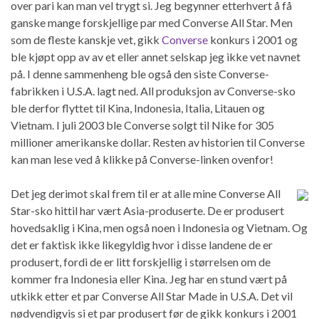
over pari kan man vel trygt si. Jeg begynner etterhvert å få
ganske mange forskjellige par med Converse All Star. Men
som de fleste kanskje vet, gikk
Converse
konkurs i 2001 og
ble kjøpt opp av av et eller annet selskap jeg ikke vet navnet
på. I denne sammenheng ble også den siste Converse-
fabrikken i U.S.A. lagt ned. All produksjon av Converse-sko
ble derfor flyttet til Kina, Indonesia, Italia, Litauen og
Vietnam. I juli 2003 ble Converse solgt til Nike for 305
millioner amerikanske dollar. Resten av historien til Converse
kan man lese ved å klikke på Converse-linken ovenfor!
Det jeg derimot skal frem til er at alle mine Converse All
Star-sko hittil har vært Asia-produserte. De er produsert
hovedsaklig i Kina, men også noen i Indonesia og Vietnam. Og
det er faktisk ikke likegyldig hvor i disse landene de er
produsert, fordi de er litt forskjellig i størrelsen om de
kommer fra Indonesia eller Kina. Jeg har en stund vært på
utkikk etter et par Converse All Star Made in U.S.A. Det vil
nødvendigvis si et par produsert før de gikk konkurs i 2001