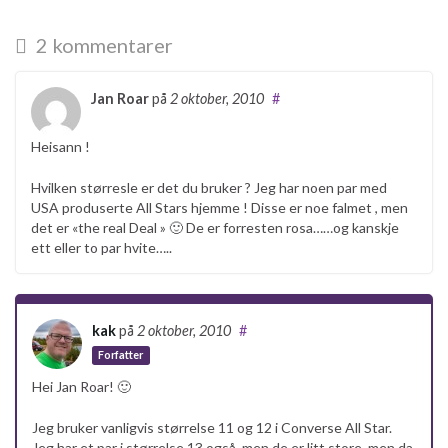
2 kommentarer
Jan Roar
på
2 oktober, 2010
#
Heisann !
Hvilken størresle er det du bruker ? Jeg har noen par med
USA produserte All Stars hjemme ! Disse er noe falmet , men
det er «the real Deal » 🙂 De er forresten rosa……og kanskje
ett eller to par hvite…..
kak
på
2 oktober, 2010
#
Forfatter
Hei Jan Roar! 🙂
Jeg bruker vanligvis størrelse 11 og 12 i Converse All Star.
Jeg har et par i størrelse 13 også, men de er litt store, men da