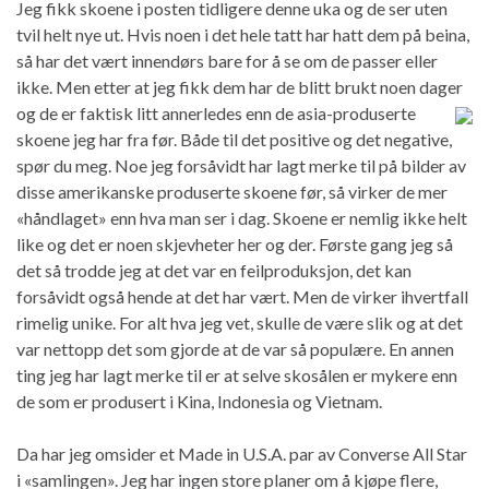
Jeg fikk skoene i posten tidligere denne uka og de ser uten
tvil helt nye ut. Hvis noen i det hele tatt har hatt dem på beina,
så har det vært innendørs bare for å se om de passer eller
ikke. Men etter at jeg fikk dem har de blitt brukt noen dager
og de er
faktisk litt annerledes enn de asia-produserte
skoene jeg har fra før. Både til det positive og det negative,
spør du meg. Noe jeg forsåvidt har lagt merke til på bilder av
disse amerikanske produserte skoene før, så virker de mer
«håndlaget» enn hva man ser i dag. Skoene er nemlig ikke helt
like og det er noen skjevheter her og der. Første gang jeg så
det så trodde jeg at det var en feilproduksjon, det kan
forsåvidt også hende at det har vært. Men de virker ihvertfall
rimelig unike. For alt hva jeg vet, skulle de være slik og at det
var nettopp det som gjorde at de var så populære. En annen
ting jeg har lagt merke til er at selve skosålen er mykere enn
de som er produsert i Kina, Indonesia og Vietnam.
Da har jeg omsider et Made in U.S.A. par av Converse All Star
i «samlingen». Jeg har ingen store planer om å kjøpe flere,