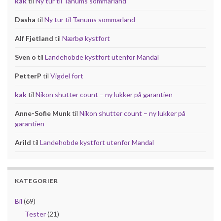
kak
til
Ny tur til Tanums sommarland
Dasha
til
Ny tur til Tanums sommarland
Alf Fjetland
til
Nærbø kystfort
Sven o
til
Landehobde kystfort utenfor Mandal
PetterP
til
Vigdel fort
kak
til
Nikon shutter count – ny lukker på garantien
Anne-Sofie Munk
til
Nikon shutter count – ny lukker på
garantien
Arild
til
Landehobde kystfort utenfor Mandal
KATEGORIER
Bil
(69)
Tester
(21)