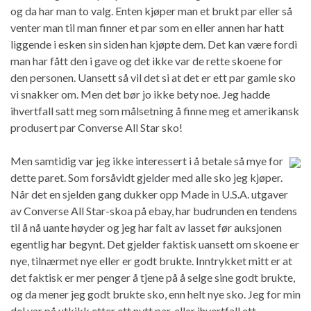
og da har man to valg. Enten kjøper man et brukt par eller så
venter man til man finner et par som en eller annen har hatt
liggende i esken sin siden han kjøpte dem. Det kan være fordi
man har fått den i gave og det ikke var de rette skoene for
den personen. Uansett så vil det si at det er ett par gamle sko
vi snakker om. Men det bør jo ikke bety noe. Jeg hadde
ihvertfall satt meg som målsetning å finne meg et amerikansk
produsert par Converse All Star sko!
Men samtidig var jeg ikke interessert i å betale så mye for
dette paret. Som forsåvidt gjelder med alle sko jeg kjøper.
Når det en sjelden gang dukker opp Made in U.S.A. utgaver
av Converse All Star-skoa på ebay, har budrunden en tendens
til å nå uante høyder og jeg har falt av lasset før auksjonen
egentlig har begynt. Det gjelder faktisk uansett om skoene er
nye, tilnærmet nye eller er godt brukte. Inntrykket mitt er at
det faktisk er mer penger å tjene på å selge sine godt brukte,
og da mener jeg godt brukte sko, enn helt nye sko. Jeg for min
del var på utkikk etter ett nytt par, eller ihvertfall ett