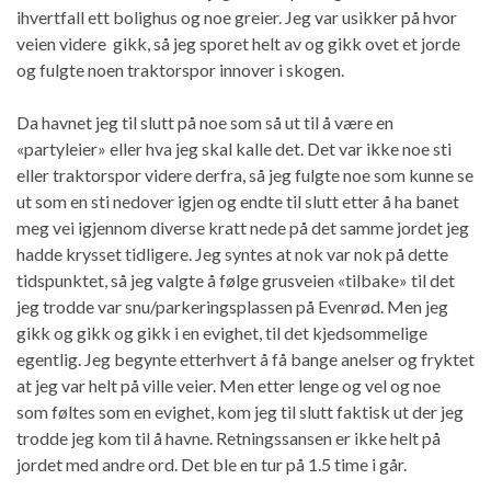
ihvertfall ett bolighus og noe greier. Jeg var usikker på hvor
veien videre gikk, så jeg sporet helt av og gikk ovet et jorde
og fulgte noen traktorspor innover i skogen.
Da havnet jeg til slutt på noe som så ut til å være en
«partyleier» eller hva jeg skal kalle det. Det var ikke noe sti
eller traktorspor videre derfra, så jeg fulgte noe som kunne se
ut som en sti nedover igjen og endte til slutt etter å ha banet
meg vei igjennom diverse kratt nede på det samme jordet jeg
hadde krysset tidligere. Jeg syntes at nok var nok på dette
tidspunktet, så jeg valgte å følge grusveien «tilbake» til det
jeg trodde var snu/parkeringsplassen på Evenrød. Men jeg
gikk og gikk og gikk i en evighet, til det kjedsommelige
egentlig. Jeg begynte etterhvert å få bange anelser og fryktet
at jeg var helt på ville veier. Men etter lenge og vel og noe
som føltes som en evighet, kom jeg til slutt faktisk ut der jeg
trodde jeg kom til å havne. Retningssansen er ikke helt på
jordet med andre ord. Det ble en tur på 1.5 time i går.