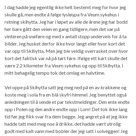
I dag hadde jeg egentlig ikke helt bestemt meg for hvor jeg
skulle gå, men endte å følge lysløypa fra Veum sykehus i
retning skihytta. Jeg har i løpet av alle de årene jeg har bodd
her bare gått den veien en gang tidligere, men det var på
vinteren på snøføre og med x antall stopp underveis for å ta
bilder. Jeg husket derfor ikke hvor langt eller hvor kort det
var opp til Skihytta. Men jeg ble veldig overrasket over hvor
kort det faktisk var nå på tørt føre. Ifølge ett kart skulle det
være 2.2 kilometer fra Veum sykehus og opp til Skihytta. I
mitt behagelig tempo tok det omlag en halvtime.
Vel oppe på Skihytta satt jeg meg ned på en av krakkene og
koste meg i sola fra en blå skyfri himmel. Jeg benyttet også
anledningen til å sende et par tekstmeldinger. Den ente endte
opp i Polen og den andre endte opp i Lom! Det tok ikke lang
tid før jeg fikk svar fra dem begge. Jeg angret på at jeg ikke
hadde tatt med meg noe å drikke, det hadde vært utrolig
godt med kalt vann med bobler der jeg satt i solveggen! Jeg