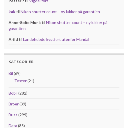
PetterP
til
Vigdel fort
kak
til
Nikon shutter count – ny lukker på garantien
Anne-Sofie Munk
til
Nikon shutter count – ny lukker på
garantien
Arild
til
Landehobde kystfort utenfor Mandal
KATEGORIER
Bil
(69)
Tester
(21)
Bobil
(282)
Broer
(39)
Buss
(299)
Data
(85)