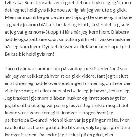
tvil kaka. Som dere alle vet regnet det noe fryktelig i går, men
det regnet heldigvis ikke noe særlig når jeg var ute og gikk.
Men når man ikke går på de mest oppgåtte stiene og må bane
seg vei gjennom blåbær, busker og kratt, så sier det seg selv
at jeg var gjennomvåt opp til låra når jeg kom hjem. Blåbæra
hadde også satt sine spor, så buksa gikk rett i vaskemaskinen
når jeg kom hjem. Dynket de værste flekkene med såpe først.
Buksa ble heldigvis ren!
Turen i går var samme som på søndag, men istedenfor å snu
når jeg var usikker på hvor stien gikk videre, fant jeg til slutt
en sti, men jeg hadde overhodet ingen formening om hvor den
ville føre meg, et eller annet sted ville jeg jo havne, tenkte jeg.
Jeg trasket igjennom blåbær, busker og kratt som sagt før
jeg til slutt plutselig var på en grusvei. Jeg tenkte meg at det
kunne være veien som gikk innover i skogen hvor jeg
parkerte på Evenrød. Men sikker var jeg på ingen måte. Men
istedenfor å «bare» gå tilbake til veien, valgte jeg å gå videre
innover isteden. Da endte jeg til slutt på en gård, eller