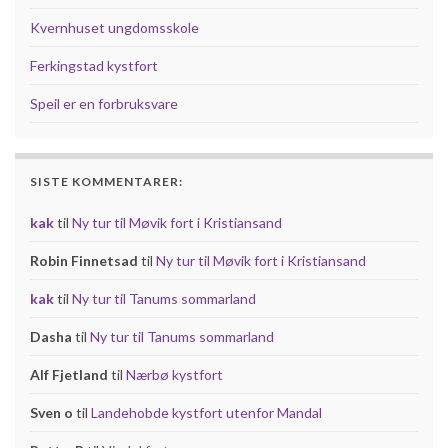
Kvernhuset ungdomsskole
Ferkingstad kystfort
Speil er en forbruksvare
SISTE KOMMENTARER:
kak
til
Ny tur til Møvik fort i Kristiansand
Robin Finnetsad
til
Ny tur til Møvik fort i Kristiansand
kak
til
Ny tur til Tanums sommarland
Dasha
til
Ny tur til Tanums sommarland
Alf Fjetland
til
Nærbø kystfort
Sven o
til
Landehobde kystfort utenfor Mandal