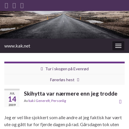
www.kak.net
Slåu
av/på
navig
Tur i skogen på Evenrød
Førerløs hest
Skihytta var nærmere enn jeg trodde
JUL
14
Av
kak
i
Generelt
,
Personlig
2009
Jeg er vel like sjokkert som alle andre at jeg faktisk har vært
ute og gått tur for fjerde dagen på rad. Gårsdagen tok uten