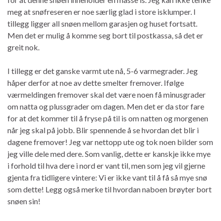
meg at snøfreseren er noe særlig glad i store isklumper. I
tillegg ligger all snøen mellom garasjen og huset fortsatt.
Men det er mulig å komme seg bort til postkassa, så det er
greit nok.
I tillegg er det ganske varmt ute nå, 5-6 varmegrader. Jeg
håper derfor at noe av dette smelter fremover. Ifølge
værmeldingen fremover skal det være noen få minusgrader
om natta og plussgrader om dagen. Men det er da stor fare
for at det kommer til å fryse på til is om natten og morgenen
når jeg skal på jobb. Blir spennende å se hvordan det blir i
dagene fremover! Jeg var nettopp ute og tok noen bilder som
jeg ville dele med dere. Som vanlig, dette er kanskje ikke mye
i forhold til hva dere i nord er vant til, men som jeg vil gjerne
gjenta fra tidligere vintere: Vi er ikke vant til å få så mye snø
som dette! Legg også merke til hvordan naboen brøyter bort
snøen sin!