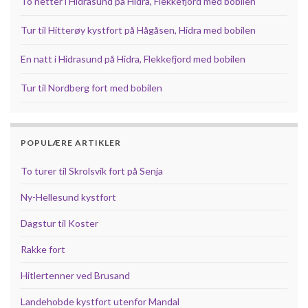
To netter i Hidrasund på Hidra, Flekkefjord med bobilen
Tur til Hitterøy kystfort på Hågåsen, Hidra med bobilen
En natt i Hidrasund på Hidra, Flekkefjord med bobilen
Tur til Nordberg fort med bobilen
POPULÆRE ARTIKLER
To turer til Skrolsvik fort på Senja
Ny-Hellesund kystfort
Dagstur til Koster
Rakke fort
Hitlertenner ved Brusand
Landehobde kystfort utenfor Mandal