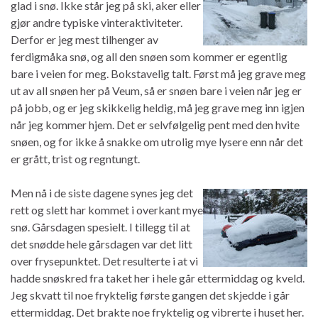
glad i snø. Ikke står jeg på ski, aker eller
gjør andre typiske vinteraktiviteter.
Derfor er jeg mest tilhenger av
ferdigmåka snø, og all den snøen som kommer er egentlig
bare i veien for meg. Bokstavelig talt. Først må jeg grave meg
ut av all snøen her på Veum, så er snøen bare i veien når jeg er
på jobb, og er jeg skikkelig heldig, må jeg grave meg inn igjen
når jeg kommer hjem. Det er selvfølgelig pent med den hvite
snøen, og for ikke å snakke om utrolig mye lysere enn når det
er grått, trist og regntungt.
Men nå i de siste dagene synes jeg det
rett og slett har kommet i overkant mye
snø. Gårsdagen spesielt. I tillegg til at
det snødde hele gårsdagen var det litt
over frysepunktet. Det resulterte i at vi
hadde snøskred fra taket her i hele går ettermiddag og kveld.
Jeg skvatt til noe fryktelig første gangen det skjedde i går
ettermiddag. Det brakte noe fryktelig og vibrerte i huset her.