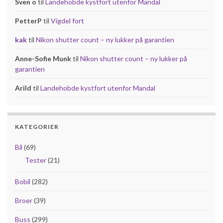
Sven o
til
Landehobde kystfort utenfor Mandal
PetterP
til
Vigdel fort
kak
til
Nikon shutter count – ny lukker på garantien
Anne-Sofie Munk
til
Nikon shutter count – ny lukker på
garantien
Arild
til
Landehobde kystfort utenfor Mandal
KATEGORIER
Bil
(69)
Tester
(21)
Bobil
(282)
Broer
(39)
Buss
(299)