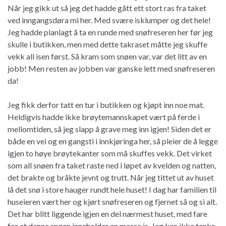
Når jeg gikk ut så jeg det hadde gått ett stort ras fra taket
ved inngangsdøra mi her. Med svære isklumper og det hele!
Jeg hadde planlagt å ta en runde med snøfreseren her før jeg
skulle i butikken, men med dette takraset måtte jeg skuffe
vekk all isen først. Så kram som snøen var, var det litt av en
jobb! Men resten av jobben var ganske lett med snøfreseren
da!
Jeg fikk derfor tatt en tur i butikken og kjøpt inn noe mat.
Heldigvis hadde ikke brøytemannskapet vært på ferde i
mellomtiden, så jeg slapp å grave meg inn igjen! Siden det er
både en vei og en gangsti i innkjøringa her, så pleier de å legge
igjen to høye brøytekanter som må skuffes vekk. Det virket
som all snøen fra taket raste ned i løpet av kvelden og natten,
det brakte og bråkte jevnt og trutt. Når jeg tittet ut av huset
lå det snø i store hauger rundt hele huset! I dag har familien til
huseieren vært her og kjørt snøfreseren og fjernet så og si alt.
Det har blitt liggende igjen en del nærmest huset, med fare
for at denne snøen inneholder en masse is. Jeg kan ikke tenke