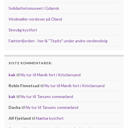
Solidaritetsmuseet i Gdansk
Vindmøller nordover på Öland
Sirevåg kystfort
Fættenfjorden - her lå "Tirpitz" under andre verdenskrig
SISTE KOMMENTARER:
kak
til
Ny tur til Møvik fort i Kristiansand
Robin Finnetsad
til
Ny tur til Møvik fort i Kristiansand
kak
til
Ny tur til Tanums sommarland
Dasha
til
Ny tur til Tanums sommarland
Alf Fjetland
til
Nærbø kystfort