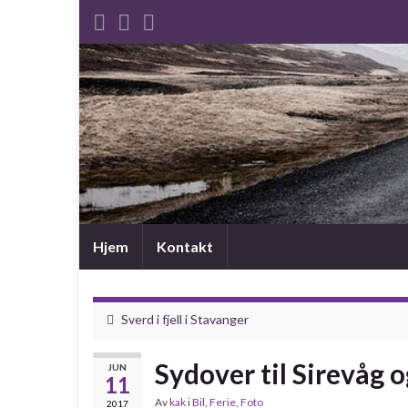
Hjem
Kontakt
Sverd i fjell i Stavanger
Sydover til Sirevåg o
JUN
11
Av
kak
i
Bil
,
Ferie
,
Foto
2017