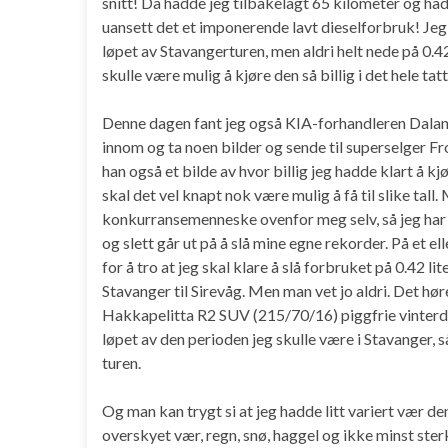
snitt! Da hadde jeg tilbakelagt 65 kilometer og had
uansett det et imponerende lavt dieselforbruk! Jeg h
løpet av Stavangerturen, men aldri helt nede på 0.42 l
skulle være mulig å kjøre den så billig i det hele tatt
Denne dagen fant jeg også KIA-forhandleren Dalane 
innom og ta noen bilder og sende til superselger F
han også et bilde av hvor billig jeg hadde klart å 
skal det vel knapt nok være mulig å få til slike tall.
konkurransemenneske ovenfor meg selv, så jeg har 
og slett går ut på å slå mine egne rekorder. På et el
for å tro at jeg skal klare å slå forbruket på 0.42 lit
Stavanger til Sirevåg. Men man vet jo aldri. Det hø
Hakkapelitta R2 SUV (215/70/16) piggfrie vinterdekk
løpet av den perioden jeg skulle være i Stavanger, 
turen.
Og man kan trygt si at jeg hadde litt variert vær den
overskyet vær, regn, snø, haggel og ikke minst ster