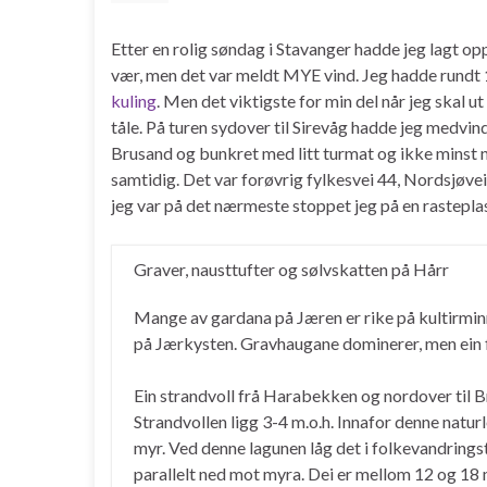
Etter en rolig søndag i Stavanger hadde jeg lagt o
vær, men det var meldt MYE vind. Jeg hadde rundt
kuling
. Men det viktigste for min del når jeg skal ut 
tåle. På turen sydover til Sirevåg hadde jeg medvi
Brusand og bunkret med litt turmat og ikke minst no
samtidig. Det var forøvrig fylkesvei 44, Nordsjøvei
jeg var på det nærmeste stoppet jeg på en rastepla
Graver, nausttufter og sølvskatten på Hårr
Mange av gardana på Jæren er rike på kultirminne
på Jærkysten. Gravhaugane dominerer, men ein fi
Ein strandvoll frå Harabekken og nordover til Br
Strandvollen ligg 3-4 m.o.h. Innafor denne natur
myr. Ved denne lagunen låg det i folkevandringsti
parallelt ned mot myra. Dei er mellom 12 og 18 