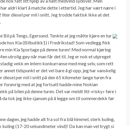
de nok fått litt hjelp av å hatt medvind sydover. Men
ar aldri klart å matche dette i ettertid. Jeg har vært nære i
iter diesel per mil i snitt. Jeg trodde faktisk ikke at det
.
Bil på Tengs, Egersund. Tenkte at jeg måtte kjøre en tur
rode hos Kia (Bilbutikk1) i Fredrikstad! Som vedlegg fikk
kjøre min Kia Sportage på denne turen! Med normal kjøring
 Men utrolig gøy når man får det til. Jeg er nok et utpreget
stadig vekk en intern konkurranse med meg selv, som rett
ler annet tidspunkt er det vel bare å gi opp, jeg har vanskelig
er diesel per mil i snitt på den 65 kilometer lange turen fra
rer forøvrig med at jeg fortsatt hadde mine Nokian
 på bilen på denne turen. Det var meldt litt «risky» føre i
så da tok jeg ikke sjansen på å legge om til sommerdekk før
ne dagen, jeg hadde alt fra sol fra blå himmel, sterk kuling,
k kuling (17-20 sekundmeter vind)! Da kan man vel trygt si