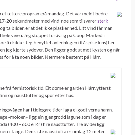
pp et tettere program på mandag. Det var meldt bedre
 17-20 sekundmeter med vind, noe som tilsvarer
sterk
og ta bilder, er at det ikke plasker ned. Litt vind får man
nd hele veien. Jeg stoppet forøvrig på Coop Marked i
e å drikke. Jeg benyttet anledningen til å spise lunsj her
en jeg kjørte sydover. Den ligger godt ut mot kysten og når
ss for å ta noen bilder. Nærmere bestemt på Hårr.
 frå førhistorisk tid. Eit døme er garden Hårr, ytterst
nn og nausttufter og spor etter hus.
ingsvågen har i tidlegare tider laga ei godt verna hamn.
lege «moloen» ligg ein gjengrodd lagune som i dag er
da (400 – 600 e. Kr) fire nausttufter. Tre av dei ligg
meter lange. Den siste nausttufta er omlag 12
meter