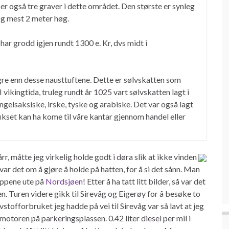
 er også tre graver i dette området. Den største er synleg
og mest 2 meter høg.
har grodd igjen rundt 1300 e. Kr, dvs midt i
ngre enn desse nausttuftene. Dette er sølvskatten som
 vikingtida, truleg rundt år 1025 vart sølvskatten lagt i
ngelsaksiske, irske, tyske og arabiske. Det var også lagt
fikset kan ha kome til våre kantar gjennom handel eller
r, måtte jeg virkelig holde godt i døra slik at ikke vinden
var det om å gjøre å holde på hatten, for å si det sånn. Man
oppene ute på
Nordsjøen
! Etter å ha tatt litt bilder, så var det
ilen. Turen videre gikk til Sirevåg og Eigerøy for å besøke to
stofforbruket jeg hadde på vei til Sirevåg var så lavt at jeg
otoren på parkeringsplassen. 0.42 liter diesel per mil i