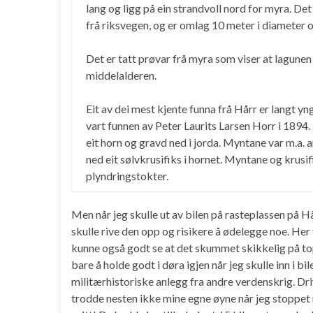
lang og ligg på ein strandvoll nord for myra. Det
frå riksvegen, og er omlag 10 meter i diameter 
Det er tatt prøvar frå myra som viser at lagunen 
middelalderen.
Eit av dei mest kjente funna frå Hårr er langt y
vart funnen av Peter Laurits Larsen Horr i 1894. I
eit horn og gravd ned i jorda. Myntane var m.a. a
ned eit sølvkrusifiks i hornet. Myntane og krusi
plyndringstokter.
Men når jeg skulle ut av bilen på rasteplassen på Hår
skulle rive den opp og risikere å ødelegge noe. Her 
kunne også godt se at det skummet skikkelig på t
bare å holde godt i døra igjen når jeg skulle inn i b
militærhistoriske anlegg fra andre verdenskrig. Driv
trodde nesten ikke mine egne øyne når jeg stoppet m