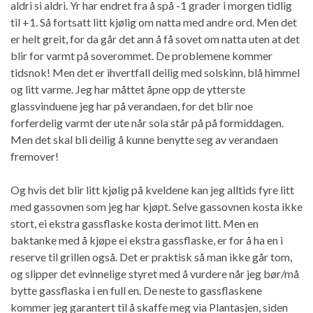
aldri si aldri. Yr har endret fra å spå -1 grader i morgen tidlig
til +1. Så fortsatt litt kjølig om natta med andre ord. Men det
er helt greit, for da går det ann å få sovet om natta uten at det
blir for varmt på soverommet. De problemene kommer
tidsnok! Men det er ihvertfall deilig med solskinn, blå himmel
og litt varme. Jeg har måttet åpne opp de ytterste
glassvinduene jeg har på verandaen, for det blir noe
forferdelig varmt der ute når sola står på på formiddagen.
Men det skal bli deilig å kunne benytte seg av verandaen
fremover!
Og hvis det blir litt kjølig på kveldene kan jeg alltids fyre litt
med gassovnen som jeg har kjøpt. Selve gassovnen kosta ikke
stort, ei ekstra gassflaske kosta derimot litt. Men en
baktanke med å kjøpe ei ekstra gassflaske, er for å ha en i
reserve til grillen også. Det er praktisk så man ikke går tom,
og slipper det evinnelige styret med å vurdere når jeg bør/må
bytte gassflaska i en full en. De neste to gassflaskene
kommer jeg garantert til å skaffe meg via Plantasjen, siden