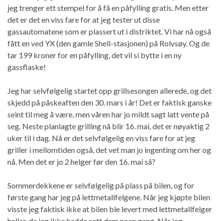
jeg trenger ett stempel for å få en påfylling gratis. Men etter
det er det en viss fare for at jeg tester ut disse
gassautomatene som er plassert ut i distriktet. Vi har nå også
fått en ved YX (den gamle Shell-stasjonen) på Rolvsøy. Og de
tar 199 kroner for en påfylling, det vil si bytte i en ny
gassflaske!
Jeg har selvfølgelig startet opp grillsesongen allerede, og det
skjedd på påskeaften den 30. mars i år! Det er faktisk ganske
seint til meg å være, men våren har jo mildt sagt latt vente på
seg. Neste planlagte grilling nå blir 16. mai, det er nøyaktig 2
uker til i dag. Nå er det selvfølgelig en viss fare for at jeg
griller i mellomtiden også, det vet man jo ingenting om her og
nå. Men det er jo 2 helger før den 16. mai så?
Sommerdekkene er selvfølgelig på plass på bilen, og for
første gang har jeg på lettmetallfelgene. Når jeg kjøpte bilen
visste jeg faktisk ikke at bilen ble levert med lettmetallfelger
heller, da jeg ikke hadde sett dem noen gang. Når jeg