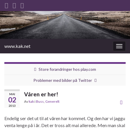
www.kak.net
Slåu
av/på
navig
Store forandringer hos play.com
Problemer med bilder på Twitter
Våren er her!
MAI
02
Av
kak
i
Buss
,
Generelt
2013
Endelig ser det ut til at våren har kommet. Og den har vi jaggu
venta lenge på i år. Det er tross alt mai allerede. Men man skal