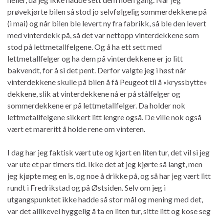
prøvekjørte
bilen så stod jo selvfølgelig sommerdekkene på
(i mai) og når bilen ble levert ny fra fabrikk, så ble den levert
med vinterdekk på, så det var nettopp vinterdekkene som
stod på lettmetallfelgene. Og å ha ett sett med
lettmetallfelger og ha dem på vinterdekkene er jo litt
bakvendt, for å si det pent. Derfor valgte jeg i høst når
vinterdekkene skulle på bilen å få Peugeot til å «kryssbytte»
dekkene, slik at vinterdekkene nå er på stålfelger og
sommerdekkene er på lettmetallfelger. Da holder nok
lettmetallfelgene sikkert litt lengre også. De ville nok også
vært et mareritt å holde rene om vinteren.
I dag har jeg faktisk vært ute og kjørt en liten tur, det vil si jeg
var ute et par timers tid. Ikke det at jeg kjørte så langt, men
jeg kjøpte meg en is, og noe å drikke på, og så har jeg vært litt
rundt i Fredrikstad og på Østsiden. Selv om jeg i
utgangspunktet ikke hadde så stor mål og mening med det,
var det allikevel hyggelig å ta en liten tur, sitte litt og kose seg