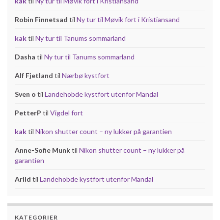
kak
til
Ny tur til Møvik fort i Kristiansand
Robin Finnetsad
til
Ny tur til Møvik fort i Kristiansand
kak
til
Ny tur til Tanums sommarland
Dasha
til
Ny tur til Tanums sommarland
Alf Fjetland
til
Nærbø kystfort
Sven o
til
Landehobde kystfort utenfor Mandal
PetterP
til
Vigdel fort
kak
til
Nikon shutter count – ny lukker på garantien
Anne-Sofie Munk
til
Nikon shutter count – ny lukker på
garantien
Arild
til
Landehobde kystfort utenfor Mandal
KATEGORIER